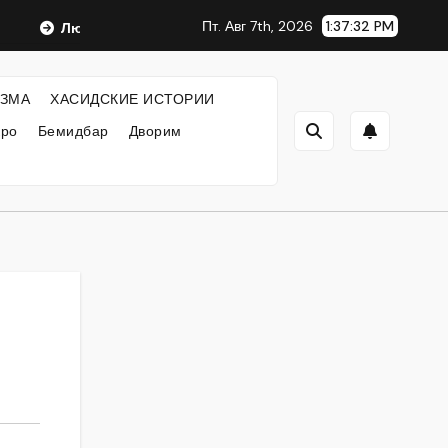
Пт. Авг 7th, 2026
1:37:32 PM
Любавический Ребе
ФИЛОСОФИЯ ХАСИДИЗМА
Х
ЗМА
ХАСИДСКИЕ ИСТОРИИ
кро
Бемидбар
Дворим