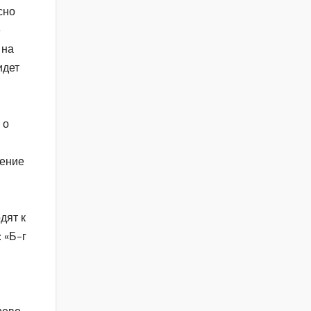
сно
е
 на
идет
 о
шение
дят к
 «Б-г