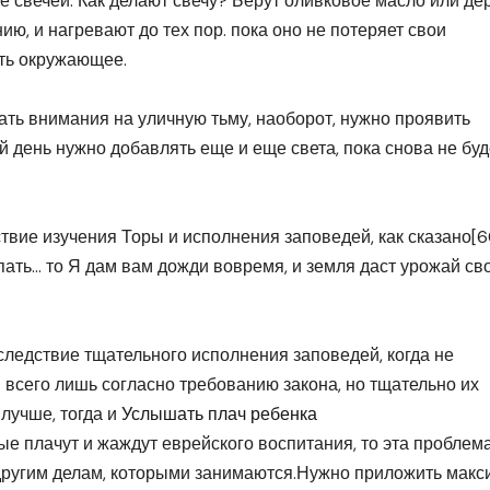
е свечей. Как делают свечу? Берут оливковое масло или де
нию, и нагревают до тех пор. пока оно не потеряет свои
ать окружающее.
щать внимания на уличную тьму, наоборот, нужно проявить
 день нужно добавлять еще и еще света, пока снова не буд
вие изучения Торы и исполнения заповедей, как сказано[6
ать… то Я дам вам дожди вовремя, и земля даст урожай св
ледствие тщательного исполнения заповедей, когда не
 всего лишь согласно требованию закона, но тщательно их
лучше, тогда и
Услышать плач ребенка
рые плачут и жаждут еврейского воспитания, то эта проблем
 другим делам, которыми занимаются.Нужно приложить мак