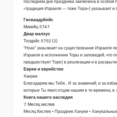
последнем дне праздника заключена в особой п
«традиция Израиля — тоже Тора») указывает и г
Гисваадуйойс
Микейц 5747
Двар малхус
Толдойс 5752 (2)
"Ноах" укаызвает на существование Израиля пе
Израиля в исполнении Торы и заповедей, что п
предшествует Торе) в реализации и в раскрыти
Евреи и еврейство
Ханука
Благодарим мы Тебя… И за знамений, и за избавл
которые Ты явил отцам нашим в те времена, в э
Книга нашего наследия
7. Месяц кислев
Месяц Кислев • Праздник Хануки • Ханукальные 