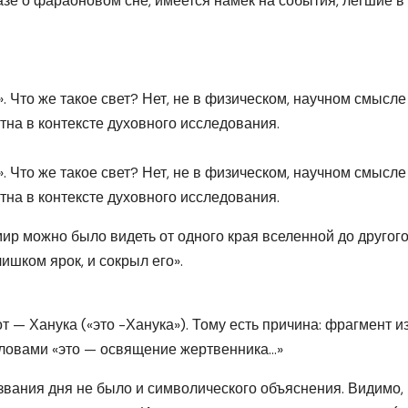
казе о фараоновом сне, имеется намек на события, легшие в
. Что же такое свет? Нет, не в физическом, научном смысле
стна в контексте духовного исследования.
. Что же такое свет? Нет, не в физическом, научном смысле
стна в контексте духовного исследования.
 мир можно было видеть от одного края вселенной до другого
ишком ярок, и сокрыл его».
 — Ханука («это -Ханука»). Тому есть причина: фрагмент и
 словами «это — освящение жертвенника…»
азвания дня не было и символического объяснения. Видимо,