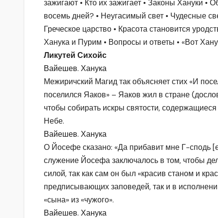
зажигают • Кто их зажигает • Законы Хануки • 
восемь дней? • Неугасимый свет • Чудесные св
Греческое царство • Красота становится уродст
Ханука и Пурим • Вопросы и ответы • «Вот Хан
Ликутей Сихойс
Вайешев. Ханука
Межиричский Магид так объясняет стих «И посели
поселился Яаков» – Яаков жил в стране (дословн
чтобы собирать искры святости, содержащиеся в
Небе.
Вайешев. Ханука
О Йосефе сказано: «Да прибавит мне Г-сподь [е
служение Йосефа заключалось в том, чтобы де
силой, так как сам он был «красив станом и кра
предписывающих заповедей, так и в исполнении
«сына» из «чужого».
Вайешев. Ханука