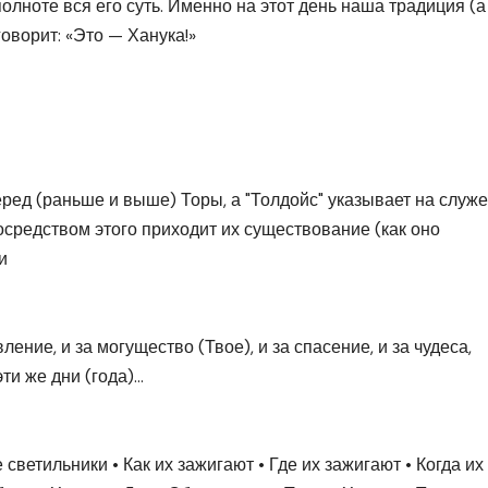
олноте вся его суть. Именно на этот день наша традиция (а
оворит: «Это — Ханука!»
ред (раньше и выше) Торы, а "Толдойс" указывает на служ
осредством этого приходит их существование (как оно
и
ение, и за могущество (Твое), и за спасение, и за чудеса,
ти же дни (года)…
светильники • Как их зажигают • Где их зажигают • Когда их