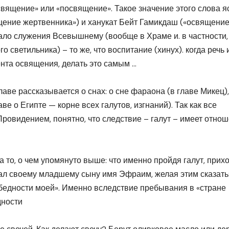
священие» или «посвящение». Такое значение этого слова я
щение жертвенника») и ханукат Бейт Гамикдаш («освящени
ало служения Всевышнему (вообще в Храме и. в частности,
 светильника) – то же, что воспитание (хинух). когда речь 
мента освящения, делать это самым
…
аве рассказывается о снах: о сне фараона (в главе Микец),
ве о Египте — корне всех галутов, изгнаний). Так как все
ровидением, понятно, что следствие – галут – имеет отно
то, о чем упомянуто выше: что именно пройдя галут, прихо
л своему младшему сыну имя Эфраим, желая этим сказать:
бедности моей». Именно вследствие пребывания в «стране
дности