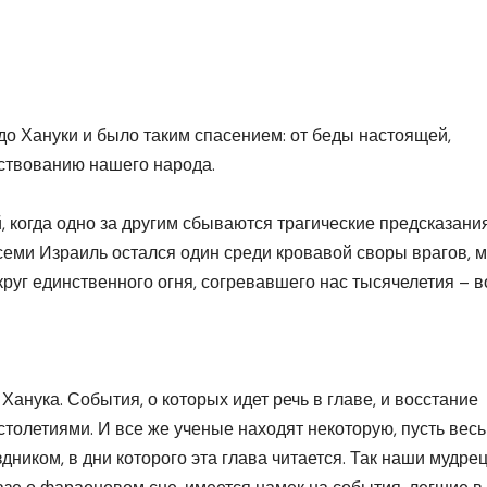
удо Хануки и было таким спасением: от беды настоящей,
ствованию нашего народа.
, когда одно за другим сбываются трагические предсказани
семи Израиль остался один среди кровавой своры врагов, м
руг единственного огня, согревавшего нас тысячелетия – в
Ханука. События, о которых идет речь в главе, и восстание
толетиями. И все же ученые находят некоторую, пусть вес
дником, в дни которого эта глава читается. Так наши мудре