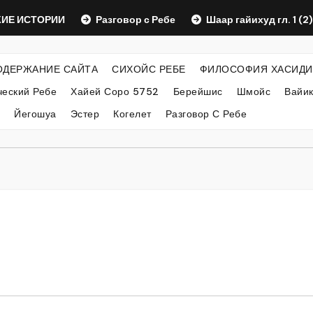
СТОРИИ
Разговор с Ребе
Шаар гайихуд гл. 1 (2)
ОДЕРЖАНИЕ САЙТА
СИХОЙС РЕБЕ
ФИЛОСОФИЯ ХАСИДИ
еский Ребе
Хайей Соро 5752
Берейшис
Шмойс
Вайи
Йегошуа
Эстер
Когелет
Разговор С Ребе