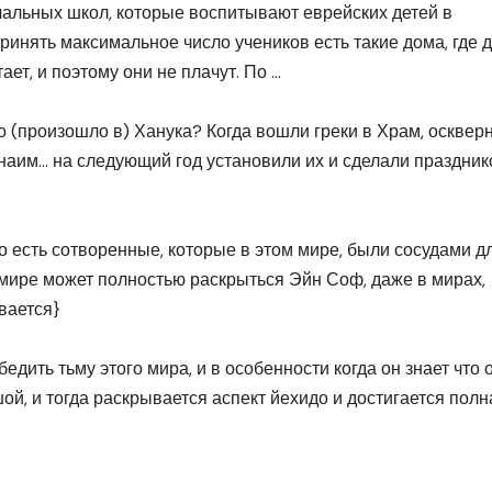
чальных школ, которые воспитывают еврейских детей в
ринять максимальное число учеников есть такие дома, где 
ает, и поэтому они не плачут. По
…
то (произошло в) Ханука? Когда вошли греки в Храм, осквер
наим… на следующий год установили их и сделали праздник
о есть сотворенные, которые в этом мире, были сосудами д
м мире может полностью раскрыться Эйн Соф, даже в мирах,
вается}
бедить тьму этого мира, и в особенности когда он знает что 
ой, и тогда раскрывается аспект йехидо и достигается полн