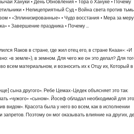
Обычаи Хануки • День Обновления • Тора о Хануке • Почему
етильники • Нелицеприятный Суд • Война света против тьмы
вом • «Эллинизированные» • Чудо восстания • Мера за меру
ука» • Завершение праздника • Почему
…
лся Яаков в стране, где жил отец его, в стране Кнаан»: «И
о: «в земле»), в земном. Для чего же он это делал? Для тог
о всем материальном, и возносить их к Отцу их, Который в
ще] сына другого». Ребе Цемах-Цедек объясняет это так:
лать «чужого» «сыном». Йосеф обладал необходимой для это
сив видом». Красота была у него во всем, как в исполнении
 запретов. Поэтому он мог оказывать влияние на других, д