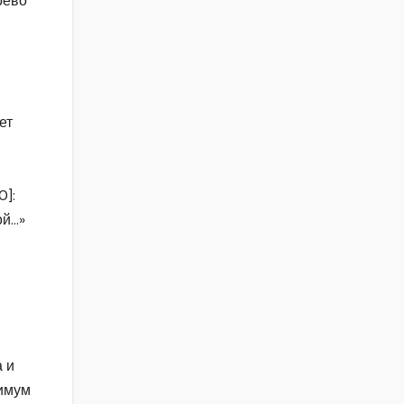
рево
ет
0]:
ой…»
а и
симум