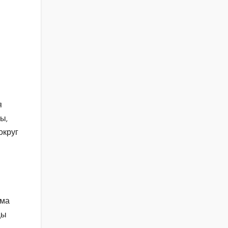
я
ы,
округ
ьма
цы