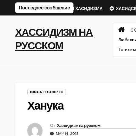
Перейти
Последнее сообщение
кий Ребе
ФИЛОСОФИЯ ХАСИДИЗМА
ХАСИДСКИЕ И
к
содержанию
ХАССИДИЗМ НА
С
Любавич
РУССКОМ
Тегилим
UNCATEGORIZED
Ханука
От
Хассидизм на русском
МАР 14, 2018