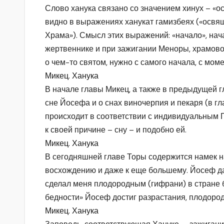
Слово ханука связано со значением хинух – «о
видно в выражениях ханукат гамизбеях («освя
Храма»). Смысл этих выражений: «начало», нач
жертвеннике и при зажигании Меноры, храмового
о чем-то святом, нужно с самого начала, с мо
Микец. Ханука
В начале главы Микец, а также в предыдущей гл
сне Йосефа и о снах виночерпия и пекаря (в гла
происходит в соответствии с индивидуальным П
к своей причине – сну – и подобно ей.
Микец. Ханука
В сегодняшней главе Торы содержится намек на 
восхождению и даже к еще большему. Йосеф да
сделал меня плодородным (гифрани) в стране 
бедности» Йосеф достиг разрастания, плодоро
Микец. Ханука