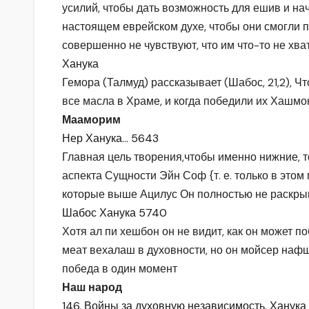
усилий, чтобы дать возможность для ешив и на
настоящем еврейском духе, чтобы они смогли п
совершенно не чувствуют, что им что-то не хват
Ханука
Гемора (Талмуд) рассказывает (Шабос, 21,2), Ч
все масла в Храме, и когда победили их Хашмо
Мааморим
Нер Ханука… 5643
Главная цель творения,чтобы именно нижние, т
аспекта Сущности Эйн Соф {т. е. только в это
которые выше Ацилус Он полностью не раскры
Шабос Ханука 5740
Хотя ал пи хешбон он не видит, как он может по
меат вехалаш в духовности, но он мойсер нафш
победа в один момент
Наш народ
146. Войны за духовную независимость. Ханука