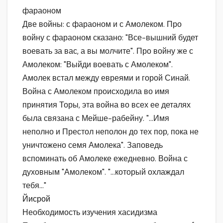
фараоном
Две войны: с фараоном и с Амолеком. Про
войну с фараоном сказано: "Все-вышний будет
воевать за вас, а вы молчите". Про войну же с
Амолеком: "Выйди воевать с Амолеком".
Амолек встал между евреями и горой Синай.
Война с Амолеком происходила во имя
принятия Торы, эта война во всех ее деталях
была связана с Мейше-рабейну. "…Имя
неполно и Престол неполон до тех пор, пока не
уничтожено семя Амолека". Заповедь
вспоминать об Амолеке ежедневно. Война с
духовным "Амолеком". "…который охлаждал
тебя…"
Йисрой
Необходимость изучения хасидизма