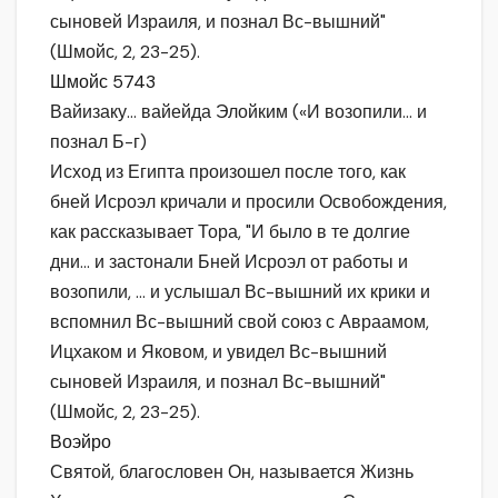
сыновей Израиля, и познал Вс-вышний"
(Шмойс, 2, 23-25).
Шмойс 5743
Вайизаку… вайейда Элойким («И возопили… и
познал Б-г)
Исход из Египта произошел после того, как
бней Исроэл кричали и просили Освобождения,
как рассказывает Тора, "И было в те долгие
дни… и застонали Бней Исроэл от работы и
возопили, … и услышал Вс-вышний их крики и
вспомнил Вс-вышний свой союз с Авраамом,
Ицхаком и Яковом, и увидел Вс-вышний
сыновей Израиля, и познал Вс-вышний"
(Шмойс, 2, 23-25).
Воэйро
Святой, благословен Он, называется Жизнь