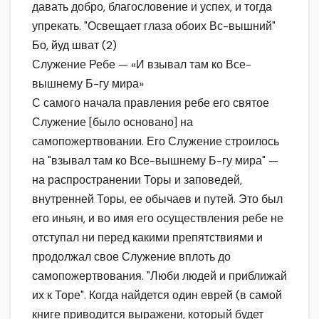
давать добро, благословение и успех, и тогда
упрекать. "Освещает глаза обоих Вс-вышний"
Бо, йуд шват (2)
Служение Ребе — «И взывал там ко Все-
вышнему Б-гу мира»
С самого начала правления ребе его святое
Служение [было основано] на
самопожертвовании. Его Служение строилось
на "взывал там ко Все-вышнему Б-гу мира" —
на распространении Торы и заповедей,
внутренней Торы, ее обычаев и путей. Это был
его иньян, и во имя его осуществления ребе не
отступал ни перед какими препятствиями и
продолжал свое Служение вплоть до
самопожертвования. "Люби людей и приближай
их к Торе". Когда найдется один еврей (в самой
книге приводится выражени, который будет