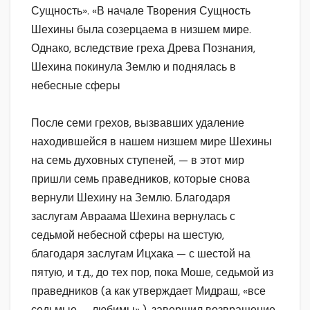
Сущность». «В начале Творения Сущность
Шехины была созерцаема в низшем мире.
Однако, вследствие греха Древа Познания,
Шехина покинула Землю и поднялась в
небесные сферы
После семи грехов, вызвавших удаление
находившейся в нашем низшем мире Шехины
на семь духовных ступеней, — в этот мир
пришли семь праведников, которые снова
вернули Шехину на Землю. Благодаря
заслугам Авраама Шехина вернулась с
седьмой небесной сферы на шестую,
благодаря заслугам Ицхака — с шестой на
пятую, и т.д., до тех пор, пока Моше, седьмой из
праведников (а как утверждает Мидраш, «все
седьмые — любимы» ), завершил возвращение