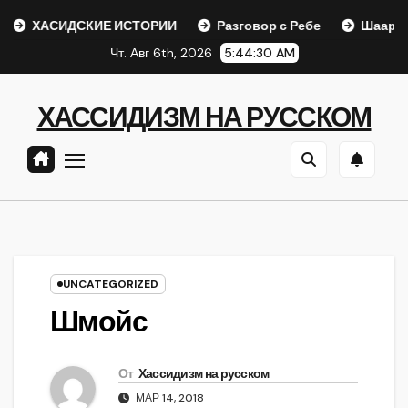
Перейти
СИДСКИЕ ИСТОРИИ
Разговор с Ребе
Шаар гайихуд гл.
к
Чт. Авг 6th, 2026
5:44:31 AM
содержанию
ХАССИДИЗМ НА РУССКОМ
UNCATEGORIZED
Шмойс
От
Хассидизм на русском
МАР 14, 2018