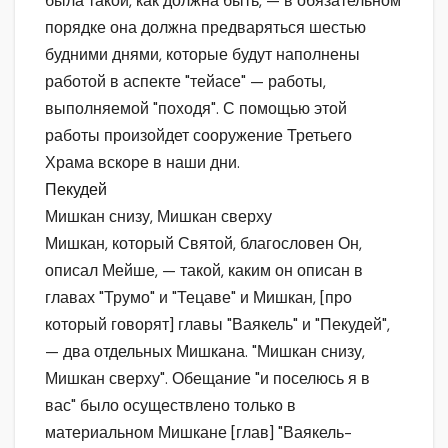
была такой, как должна быть, — в обязательном
порядке она должна предваряться шестью
будними днями, которые будут наполнены
работой в аспекте "тейасе" — работы,
выполняемой "походя". С помощью этой
работы произойдет сооружение Третьего
Храма вскоре в наши дни.
Пекудей
Мишкан снизу, Мишкан сверху
Мишкан, который Святой, благословен Он,
описал Мейше, — такой, каким он описан в
главах "Трумо" и "Тецаве" и Мишкан, [про
который говорят] главы "Ваякель" и "Пекудей",
— два отдельных Мишкана. "Мишкан снизу,
Мишкан сверху". Обещание "и поселюсь я в
вас" было осуществлено только в
материальном Мишкане [глав] "Ваякель-