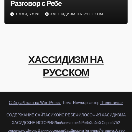
Разговор с Ребе
1 МАЯ, 2026
ХАССИДИЗМ НА РУССКОМ
ХАССИДИЗМ НА
РУССКОМ
Сайт работает на WordPress
|
Тема: Newsup, автор
Themeansar
СОДЕРЖАНИЕ САЙТА
СИХОЙС РЕБЕ
ФИЛОСОФИЯ ХАСИДИЗМА
ХАСИДСКИЕ ИСТОРИИ
Любавический Ребе
Хайей Соро 5752
Берейшис
Шмойс
Вайикро
Бемидбар
Дворим
Тегилим
Йегошуа
Эстер