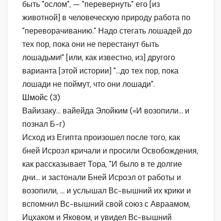
быть "ослом", — "перевернуть" его [из
животной] в человеческую природу работа по
"переворачиванию." Надо стегать лошадей до
тех пор, пока они не перестанут быть
лошадьми!" [или, как известно, из] другого
варианта [этой истории] "…до тех пор, пока
лошади не поймут, что они лошади".
Шмойс (3)
Вайизаку… вайейда Элойким («И возопили… и
познал Б-г)
Исход из Египта произошел после того, как
бней Исроэл кричали и просили Освобождения,
как рассказывает Тора, "И было в те долгие
дни… и застонали Бней Исроэл от работы и
возопили, … и услышал Вс-вышний их крики и
вспомнил Вс-вышний свой союз с Авраамом,
Ицхаком и Яковом, и увидел Вс-вышний