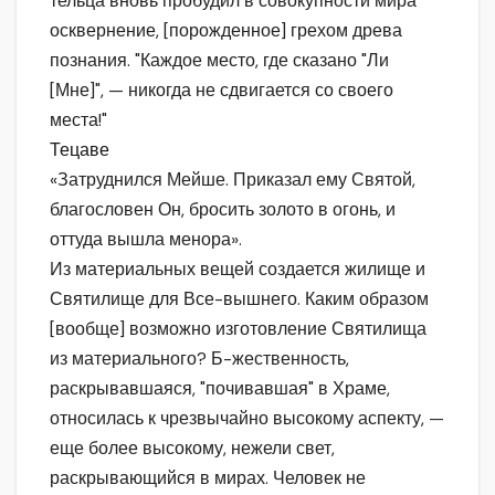
тельца вновь пробудил в совокупности мира
осквернение, [порожденное] грехом древа
познания. "Каждое место, где сказано "Ли
[Мне]", — никогда не сдвигается со своего
места!"
Тецаве
«Затруднился Мейше. Приказал ему Святой,
благословен Он, бросить золото в огонь, и
оттуда вышла менора».
Из материальных вещей создается жилище и
Святилище для Все-вышнего. Каким образом
[вообще] возможно изготовление Святилища
из материального? Б-жественность,
раскрывавшаяся, "почивавшая" в Храме,
относилась к чрезвычайно высокому аспекту, —
еще более высокому, нежели свет,
раскрывающийся в мирах. Человек не