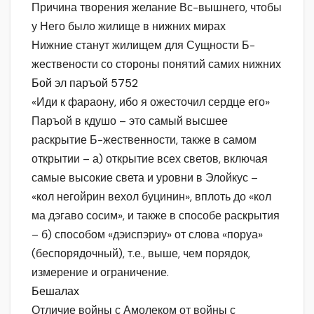
Причина творения желание Вс-вышнего, чтобы
у Него было жилище в нижних мирах
Нижние станут жилищем для Сущности Б-
жествености со стороны понятий самих нижних
Бой эл паръой 5752
«Иди к фараону, ибо я ожесточил сердце его»
Паръой в кдушо – это самый высшее
раскрытие Б-жественности, также в самом
открытии – а) открытие всех светов, включая
самые высокие света и уровни в Элойкус –
«кол негойрин вехол буцинин», вплоть до «кол
ма дэгаво сосим», и также в способе раскрытия
– б) способом «дэиспэриу» от слова «поруа»
(беспорядочный), т.е., выше, чем порядок,
измерение и ограничение.
Бешалах
Отличие войны с Амолеком от войны с