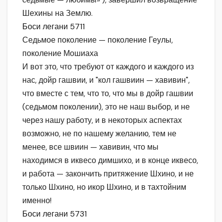
Шехины на Землю.
Боси легани 5711
Седьмое поколение — поколение Геулы,
поколение Мошиаха
И вот это, что требуют от каждого и каждого из
нас, дойр гашвии, и "кол гашвиин — хавивин",
что вместе с тем, что то, что мы в дойр гашвии
(седьмом поколении), это не наш выбор, и не
через нашу работу, и в некоторых аспектах
возможно, не по нашему желанию, тем не
менее, все швиин — хавивин, что мы
находимся в иквесо димшихо, и в конце иквесо,
и работа — закончить притяжение Шхино, и не
только Шхино, но икор Шхино, и в тахтойним
именно!
Боси легани 5731