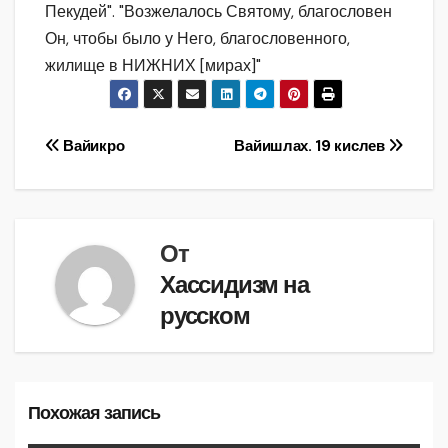
Пекудей". "Возжелалось Святому, благословен
Он, чтобы было у Него, благословенного,
жилище в НИЖНИХ [мирах]"
Навигация
Вайикро
Вайишлах. 19 кислев
по
записям
От
Хассидизм на
русском
Похожая запись