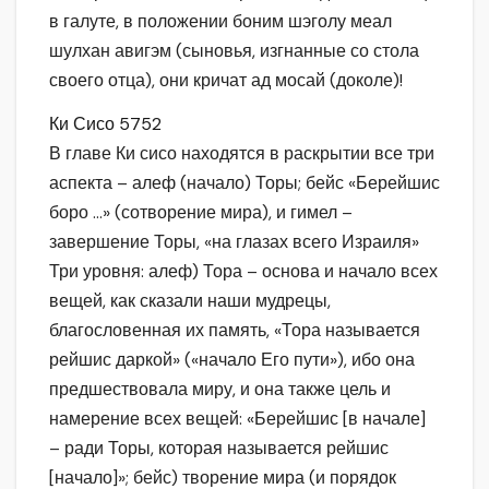
в галуте, в положении боним шэголу меал
шулхан авигэм (сыновья, изгнанные со стола
своего отца), они кричат ад мосай (доколе)!
Ки Сисо 5752
В главе Ки сисо находятся в раскрытии все три
аспекта – алеф (начало) Торы; бейс «Берейшис
боро …» (сотворение мира), и гимел –
завершение Торы, «на глазах всего Израиля»
Три уровня: алеф) Тора – основа и начало всех
вещей, как сказали наши мудрецы,
благословенная их память, «Тора называется
рейшис даркой» («начало Его пути»), ибо она
предшествовала миру, и она также цель и
намерение всех вещей: «Берейшис [в начале]
– ради Торы, которая называется рейшис
[начало]»; бейс) творение мира (и порядок