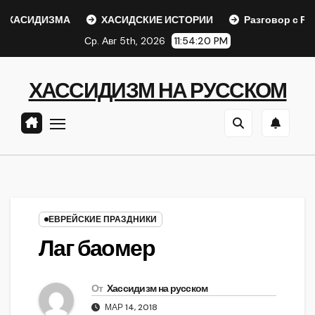
Перейти
АСИДИЗМА
ХАСИДСКИЕ ИСТОРИИ
Разговор с Ребе
к
Ср. Авг 5th, 2026
11:54:21 PM
содержанию
ХАССИДИЗМ НА РУССКОМ
ЕВРЕЙСКИЕ ПРАЗДНИКИ
Лаг баомер
От
Хассидизм на русском
МАР 14, 2018