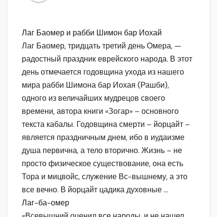
Лаг Баомер и рабби Шимон бар Иохай
Лаг Баомер, тридцать третий день Омера, —
радостный праздник еврейского народа. В этот
день отмечается годовщина ухода из нашего
мира рабби Шимона бар Иохая (Рашби),
одного из величайших мудрецов своего
времени, автора книги «Зогар» – основного
текста кабалы. Годовщина смерти – йорцайт –
является праздничным днем, ибо в иудаизме
душа первична, а тело вторично. Жизнь – не
просто физическое существование, она есть
Тора и мицвойс, служение Вс-вышнему, а это
все вечно. В йорцайт цадика духовные
…
Лаг-ба-омер
«Всевышний оценил все народы, и не нашел