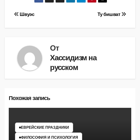
Навигация
Швуэс
Ту бишват
по
записям
От
Хассидизм на
русском
Похожая запись
ЕВРЕЙСКИЕ ПРАЗДНИКИ
ФИЛОСОФИЯ И ПСИХОЛОГИЯ