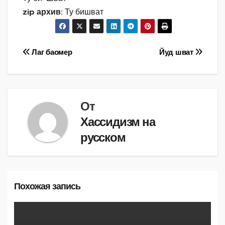
zip архив:
Ту бишват
Навигация
Лаг баомер
Йуд шват
по
записям
От
Хассидизм на
русском
Похожая запись