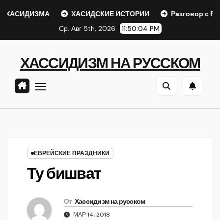
Перейти
ХАСИДИЗМА
ХАСИДСКИЕ ИСТОРИИ
Разговор с Ребе
к
Ср. Авг 5th, 2026
11:50:05 PM
содержанию
ХАССИДИЗМ НА РУССКОМ
ЕВРЕЙСКИЕ ПРАЗДНИКИ
Ту бишват
От
Хассидизм на русском
МАР 14, 2018