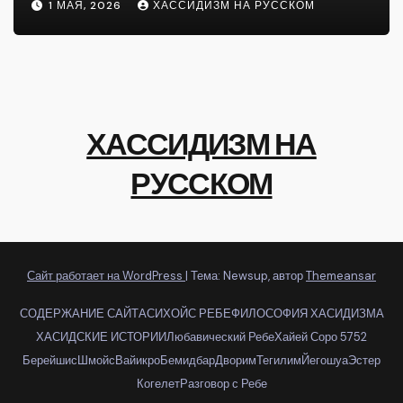
1 МАЯ, 2026
ХАССИДИЗМ НА РУССКОМ
ХАССИДИЗМ НА
РУССКОМ
Сайт работает на WordPress
|
Тема: Newsup, автор
Themeansar
СОДЕРЖАНИЕ САЙТА
СИХОЙС РЕБЕ
ФИЛОСОФИЯ ХАСИДИЗМА
ХАСИДСКИЕ ИСТОРИИ
Любавический Ребе
Хайей Соро 5752
Берейшис
Шмойс
Вайикро
Бемидбар
Дворим
Тегилим
Йегошуа
Эстер
Когелет
Разговор с Ребе