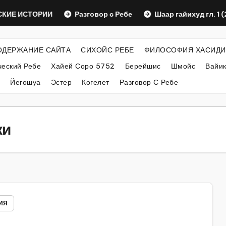
 ИСТОРИИ
Разговор с Ребе
Шаар гайихуд гл. 1 (2)
ОДЕРЖАНИЕ САЙТА
СИХОЙС РЕБЕ
ФИЛОСОФИЯ ХАСИДИ
еский Ребе
Хайей Соро 5752
Берейшис
Шмойс
Вайи
Йегошуа
Эстер
Когелет
Разговор С Ребе
ки
ИЯ