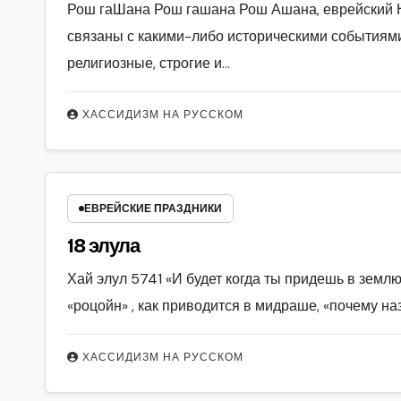
Рош гаШана Рош гашана Рош Ашана, еврейский Н
связаны с какими-либо историческими событиями
религиозные, строгие и…
ХАССИДИЗМ НА РУССКОМ
ЕВРЕЙСКИЕ ПРАЗДНИКИ
18 элула
Хай элул 5741 «И будет когда ты придешь в землю
«роцойн» , как приводится в мидраше, «почему на
ХАССИДИЗМ НА РУССКОМ