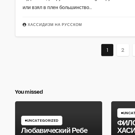
или взял в плен большинство…
ХАССИДИЗМ НА РУССКОМ
Пагина
1
2
записей
You missed
UNCAT
UNCATEGORIZED
ФИЛ
Любавический Ребе
ХАС