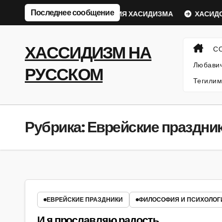
Перейти
Последнее сообщение
еский Ребе
ФИЛОСОФИЯ ХАСИДИЗМА
ХАСИДСКИЕ
к
содержанию
ХАССИДИЗМ НА
С
Любавич
РУССКОМ
Тегилим
Рубрика:
Еврейские праздни
ЕВРЕЙСКИЕ ПРАЗДНИКИ
ФИЛОСОФИЯ И ПСИХОЛОГ
И я прославляю радость…