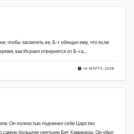
, чтобы засветить ее, Б-г обещал ему, что если
ремя, как Исраел отвернется от Б-га,…
14 МАРТА, 2018
ели. Он полностью подчинил себе Царство
го самую большую святыню Бет Хамикдош. Он убил