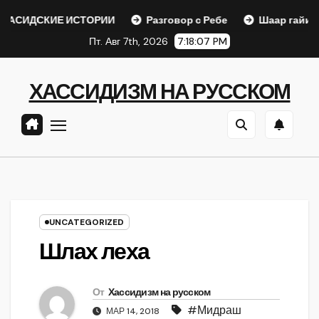
Перейти
ИЕ ИСТОРИИ
Разговор с Ребе
Шаар гайихуд гл. 1 (2)
к
Пт. Авг 7th, 2026
7:18:08 PM
содержанию
ХАССИДИЗМ НА РУССКОМ
UNCATEGORIZED
Шлах леха
От
Хассидизм на русском
#Мидраш
МАР 14, 2018