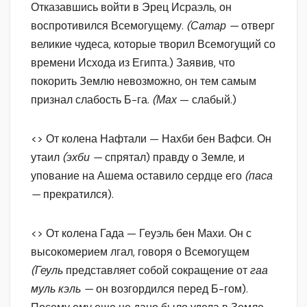
Отказавшись войти в Эрец Исраэль, он
воспротивился Всемогущему.
(Сатар —
отверг
великие чудеса, которые творил Всемогущий со
времени Исхода из Египта.) Заявив, что
покорить Землю невозможно, он тем самым
признал слабость Б-га.
(Мах
— слабый.)
<> От колена Нафтали — Нахби бен Вафси. Он
утаил
(эхби —
спрятал) правду о Земле, и
упование на Ашема оставило сердце его
(паса
—
прекратился).
<> От колена Гада — Геуэль бен Махи. Он с
высокомерием лгал, говоря о Всемогущем
(Геуль
представляет собой сокращение от
гаа
муль кэль —
он возгордился перед Б-гом).