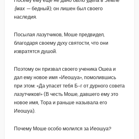
Посему ему еще не дано было удела в Земле
{мах —
бедный); он лишен был своего
наследия.
Посылая лазутчиков, Моше предвидел,
благодаря своему духу святости, что они
извратятся душой.
Поэтому он призвал своего ученика Ошеа и
дал ему новое имя «Иеошуа», помолившись
при этом: «Да упасет тебя Б-г от дурного совета
лазутчиков!» (В честь Моше, давшего ему это
новое имя, Тора и раньше называла его
Иеошуа).
Почему Моше особо молился за Иеошуа?