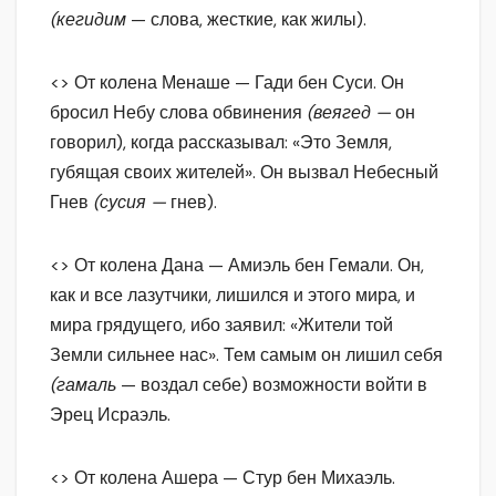
(кегидим
— слова, жесткие, как жилы).
<> От колена Менаше — Гади бен Суси. Он
бросил Небу слова обвинения
(веягед —
он
говорил), когда рассказывал: «Это Земля,
губящая своих жителей». Он вызвал Небесный
Гнев
(сусия —
гнев).
<> От колена Дана — Амиэль бен Гемали. Он,
как и все лазутчики, лишился и этого мира, и
мира грядущего, ибо заявил: «Жители той
Земли сильнее нас». Тем самым он лишил себя
(гамаль
— воздал себе) возможности войти в
Эрец Исраэль.
<> От колена Ашера — Стур бен Михаэль.