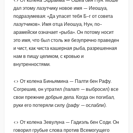
<> От колена Эфраима — Ошеа бин Нун. Моше
дал этому лазутчику новое имя — Иеошуа,
подразумевая: «Да упасет тебя Б-г от совета
лазутчиков». Имя отца Иеошуа, Нун, по-
арамейски означает «рыба». Он потому носит
это имя, что был столь же безупречно праведен
и чист, как чиста кашерная рыба, разрешенная
нам в пищу целиком, с кровью и
внутренностями.
<> От колена Биньямина — Палти бен Рафу.
Согрешив, он утратил
(палат —
выбросил) все
свои прежние добрые дела. Когда он погибал,
руки его потеряли силу
(рафу —
ослабли).
<> От колена Зевулуна — Гадиэль бен Соди. Он
говорил грубые слова против Всемогущего