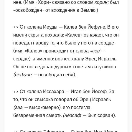
нее. (Имя «Хори» связано со словом
хорин;
был
«освобожден» от вхождения в Землю.)
<> От колена Иеуды — Калев бен Йефуне. В его
имени скрыта похвала: «Калев» означает, что он
поведал народу то, что было у него на сердце
(имя «Калев» происходит от слова
«ле
в
‘ —
сердце), а именно: вознес хвалу Эрец Исраэль.
Он не последовал дурным советам лазутчиков
(йефуне —
освободил себя).
<> От колена Иссахара — Игал бен Йосеф. За
то, что он свысока говорил об Эрец Исраэль
(гаа —
высокомерно), его постигла
безвременная смерть
(неэсаф —
был сорван).