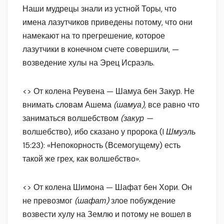
Наши мудрецы знали из устной Торы, что
имена лазутчиков приведены потому, что они
намекают на то прегрешение, которое
лазутчики в конечном счете совершили, —
возведение хулы на Эрец Исраэль.
<> От колена Реувена — Шамуа бен Закур. Не
внимать словам Ашема
(шамуа),
все равно что
заниматься волшебством
(закур —
волшебство), ибо сказано у пророка (I
Шмуэль
15:23): «Непокорность (Всемогущему) есть
такой же грех, как волшебство».
<> От колена Шимона — Шафат бен Хори. Он
не превозмог
(шафат)
злое побуждение
возвести хулу на Землю и потому не вошел в