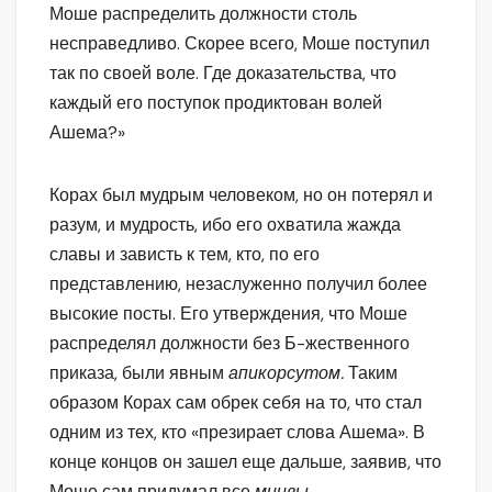
Моше распределить должности столь
несправедливо. Скорее всего, Моше поступил
так по своей воле. Где доказательства, что
каждый его поступок продиктован волей
Ашема?»
Корах был мудрым человеком, но он потерял и
разум, и мудрость, ибо его охватила жажда
славы и зависть к тем, кто, по его
представлению, незаслуженно получил более
высокие посты. Его утверждения, что Моше
распределял должности без Б-жественного
приказа, были явным
апикорсутом.
Таким
образом Корах сам обрек себя на то, что стал
одним из тех, кто «презирает слова Ашема». В
конце концов он зашел еще дальше, заявив, что
Моше сам придумал все
мицвы.