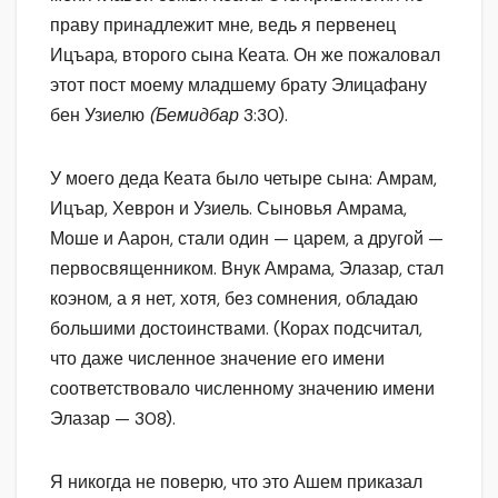
праву принадлежит мне, ведь я первенец
Ицъара, второго сына Кеата. Он же пожаловал
этот пост моему младшему брату Элицафану
бен Узиелю
(Бемидбар
3:30).
У моего деда Кеата было четыре сына: Амрам,
Ицъар, Хеврон и Узиель. Сыновья Амрама,
Моше и Аарон, стали один — царем, а другой —
первосвященником. Внук Амрама, Элазар, стал
коэном, а я нет, хотя, без сомнения, обладаю
большими достоинствами. (Корах подсчитал,
что даже численное значение его имени
соответствовало численному значению имени
Элазар — 308).
Я никогда не поверю, что это Ашем приказал