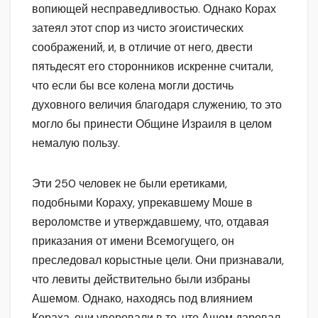
вопиющей несправедливостью. Однако Корах
затеял этот спор из чисто эгоистических
соображений, и, в отличие от него, двести
пятьдесят его сторонников искренне считали,
что если бы все колена могли достичь
духовного величия благодаря служению, то это
могло бы принести Общине Израиля в целом
немалую пользу.
Эти 250 человек не были еретиками,
подобными Кораху, упрекавшему Моше в
вероломстве и утверждавшему, что, отдавая
приказания от имени Всемогущего, он
преследовал корыстные цели. Они признавали,
что левиты действительно были избраны
Ашемом. Однако, находясь под влиянием
Кораха, они уверовали в то, что Ашем даровал