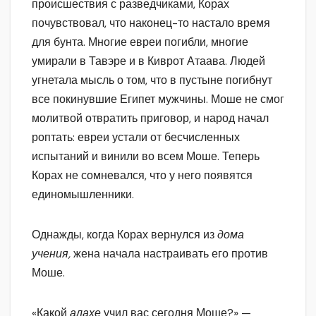
происшествия с разведчиками, Корах
почувствовал, что наконец-то настало время
для бунта. Многие евреи погибли, многие
умирали в Тавэре и в Киврот Атаава. Людей
угнетала мысль о том, что в пустыне погибнут
все покинувшие Египет мужчины. Моше не смог
молитвой отвратить приговор, и народ начал
роптать: евреи устали от бесчисленных
испытаний и винили во всем Моше. Теперь
Корах не сомневался, что у него появятся
единомышленники.
Однажды, когда Корах вернулся из
дома
учения,
жена начала настраивать его против
Моше.
«Какой
алахе
учил вас сегодня Моше?» —