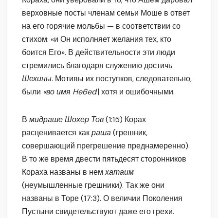
верховные посты членам семьи Моше в ответ
на его горячие мольбы — в соответствии со
стихом: «и Он исполняет желания тех, кто
боится Его». В действительности эти люди
стремились благодаря служению достичь
Шехины.
Мотивы их поступков, следовательно,
были
«во имя
He
6
ed
\
хотя и ошибочными.
В
мидраше Шохер Тов
(1:15) Корах
расценивается как
раша
(грешник,
совершающий прегрешение преднамеренно).
В то же время двести пятьдесят сторонников
Кораха названы в нем
хатаим
(неумышленные грешники). Так же они
названы в Торе (17:3). О величии Поколения
Пустыни свидетельствуют даже его грехи.