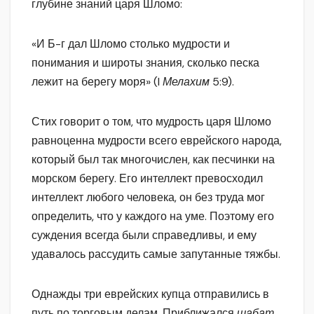
глубине знаний царя Шломо:
«И Б-г дал Шломо столько мудрости и
понимания и широты знания, сколько песка
лежит на берегу моря» (I
Мелахим
5:9).
Стих говорит о том, что мудрость царя Шломо
равноценна мудрости всего еврейского народа,
который был так многочислен, как песчинки на
морском берегу. Его интеллект превосходил
интеллект любого человека, он без труда мог
определить, что у каждого на уме. Поэтому его
суждения всегда были справедливы, и ему
удавалось рассудить самые запутанные тяжбы.
Однажды три еврейских купца отправились в
путь по торговым делам. Приближался
шабат.