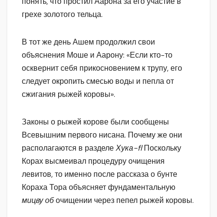
понять, что простил Аарона за его участие в
грехе золотого тельца.
В тот же день Ашем продолжил свои
объяснения Моше и Аарону: «Если кто-то
осквернит себя прикосновением к трупу, его
следует окропить смесью воды и пепла от
сжигания рыжей коровы».
Законы о рыжей корове были сообщены
Всевышним первого нисана. Почему же они
располагаются в разделе
Хука-
fl
Поскольку
Корах высмеивал процедуру очищения
левитов, то именно после рассказа о бунте
Кораха Тора объясняет фундаментальную
м
иц
ву об
очищении через пепел рыжей коровы.