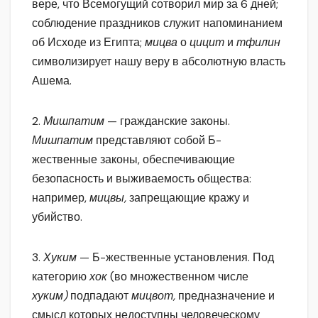
вере, что Всемогущий сотворил мир за 6 дней;
соблюдение праздников служит напоминанием
об Исходе из Египта;
мицва
о
цицит
и
тфилин
символизирует нашу веру в абсолютную власть
Ашема.
2.
Мишпатим
— гражданские законы.
Мишпатим
представляют собой Б-
жественные законы, обеспечивающие
безопасность и выживаемость общества:
например,
мицвы,
запрещающие кражу и
убийство.
3.
Хуким
— Б-жественные установления. Под
категорию
хок
(во множественном числе
хуким)
подпадают
мицвот,
предназначение и
смысл которых недоступны человеческому