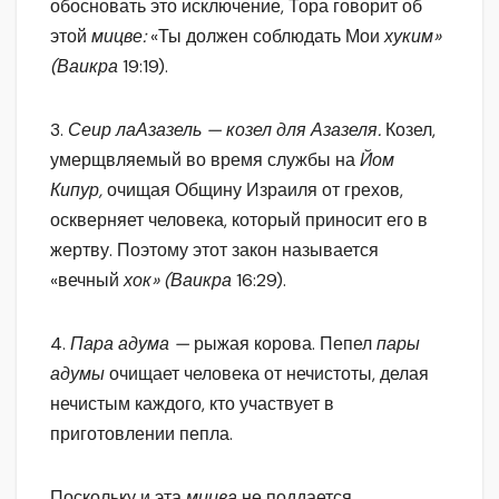
обосновать это исключение, Тора говорит об
этой
мицве:
«Ты должен соблюдать Мои
хуким»
(Ваикра
19:19).
3.
Сеир лаАзазель — козел для Азазеля.
Козел,
умерщвляемый во время службы на
Йом
Кипур,
очищая Общину Израиля от грехов,
оскверняет человека, который приносит его в
жертву. Поэтому этот закон называется
«вечный
хок» (Ваикра
16:29).
4.
Пара адума —
рыжая корова. Пепел
пары
адумы
очищает человека от нечистоты, делая
нечистым каждого, кто участвует в
приготовлении пепла.
Поскольку и эта
мицва
не поддается