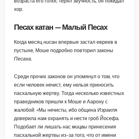
возраста его голос терял звучность, он покидал
хор.
Песах катан — Малый Песах
Когда месяц
нисан
впервые застал евреев в
пустыне, Моше подробно повторил законы
Песаха.
Среди прочих законов он упомянул о том, что
если человек нечист, ему нельзя приносить
пасхальную жертву. Тогда несколько известных
праведников пришли к Моше и Аарону с
жалобой: «Мы нечисты, ибо община Израиля
доверила нам охранять и нести гроб Йосефа.
Подобает ли лишать нас
мицвы
принесения
пасхальной жертвы из-за того, что от имени