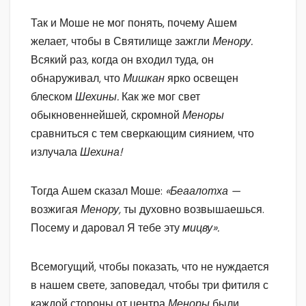
Так и Моше не мог понять, почему Ашем
желает, чтобы в Святилище зажгли
Менору.
Всякий раз, когда он входил туда, он
обнаруживал, что
Мишкан
ярко освещен
блеском
Шехины.
Как же мог свет
обыкновеннейшей, скромной
Меноры
сравниться с тем сверкающим сиянием, что
излучала
Шехина!
Тогда Ашем сказал Моше:
«Беаалотха —
возжигая
Менору,
ты духовно возвышаешься.
Посему и даровал Я тебе эту
мицву».
Всемогущий, чтобы показать, что не нуждается
в нашем свете, заповедал, чтобы три фитиля с
каждой стороны от центра
Меноры
были