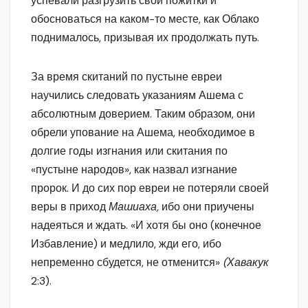
успевали разгрузить свои пожитки и
обосноваться на каком-то месте, как Облако
поднималось, призывая их продолжать путь.
За время скитаний по пустыне евреи
научились следовать указаниям Ашема с
абсолютным доверием. Таким образом, они
обрели упование на Ашема, необходимое в
долгие годы изгнания или скитания по
«пустыне народов», как назвал изгнание
пророк. И до сих пор евреи не потеряли своей
веры в приход
Машиаха,
ибо они приучены
надеяться и ждать. «И хотя бы оно (конечное
Избавление) и медлило, жди его, ибо
непременно сбудется, не отменится»
(Хавакук
2:3).