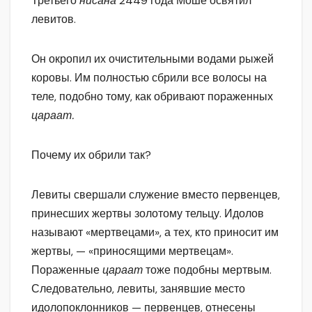
Третьего
нисана
2449 года Моше освятил
левитов.
Он окропил их очистительными водами рыжей
коровы. Им полностью сбрили все волосы на
теле, подобно тому, как обривают пораженных
цараат.
Почему их обрили так?
Левиты свершали служение вместо первенцев,
принесших жертвы золотому тельцу. Идолов
называют «мертвецами», а тех, кто приносит им
жертвы, — «приносящими мертвецам».
Пораженные
цараат
тоже подобны мертвым.
Следовательно, левиты, занявшие место
идолопоклонников — первенцев, отнесены