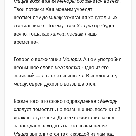
Мицва
возжигания
Меноры
сохранится вовеки.
Твои потомки Хашмонаим учредят
неотменяемую
мицву
зажигания ханукальных
светильников. Посему твоя
Ханука
пребудет
вечно, тогда как
ханука несиим
лишь
временна».
Говоря о возжигании
Меноры,
Ашем употребил
необычное слово
беаалотха.
Одно из его
значений — «Ты возвысишься». Выполняя эту
мицву,
евреи духовно возвышаются.
Кроме того, это слово подразумевает:
Менору
следует поместить на возвышение, вести к ней
должны ступеньки. Для ее возжигания коэну
заповедано всходить на это возвышение.
Мицва
выполняется так: к каждой из лампад