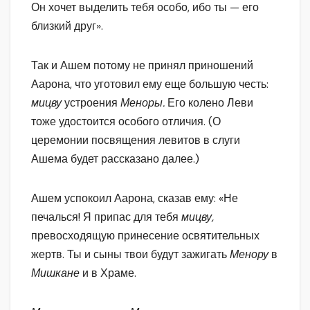
Он хочет выделить тебя особо, ибо ты — его
близкий друг».
Так и Ашем потому не принял приношений
Аарона, что уготовил ему еще большую честь:
мицву
устроения
Меноры.
Его колено Леви
тоже удостоится особого отличия. (О
церемонии посвящения левитов в слуги
Ашема будет рассказано далее.)
Ашем успокоил Аарона, сказав ему: «Не
печалься! Я припас для тебя
мицву,
превосходящую принесение освятительных
жертв. Ты и сыны твои будут зажигать
Менору
в
Мишкане
и в Храме.