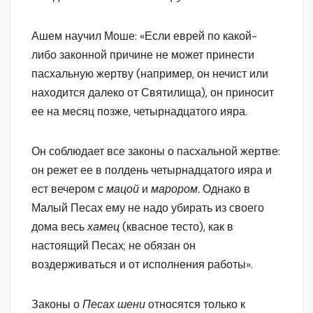
Ашем научил Моше: «Если еврей по какой-
либо законной причине не может принести
пасхальную жертву (например, он нечист или
находится далеко от Святилища), он приносит
ее на месяц позже, четырнадцатого ияра.
Он соблюдает все законы о пасхальной жертве:
он режет ее в полдень четырнадцатого ияра и
ест вечером с
мацой
и
марором.
Однако в
Малый Песах ему не надо убирать из своего
дома весь
хамец
(квасное тесто), как в
настоящий Песах; не обязан он
воздерживаться и от исполнения работы».
Законы о
Песах шени
относятся только к