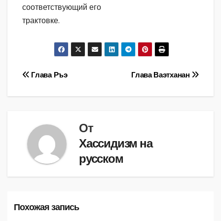
соответствующий его
трактовке.
Навигация
Глава Ръэ
Глава Ваэтханан
по
записям
От
Хассидизм на
русском
Похожая запись