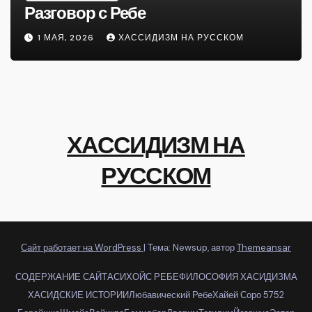
Разговор с Ребе
1 МАЯ, 2026
ХАССИДИЗМ НА РУССКОМ
ХАССИДИЗМ НА
РУССКОМ
Сайт работает на WordPress
|
Тема: Newsup, автор
Themeansar
СОДЕРЖАНИЕ САЙТА
СИХОЙС РЕБЕ
ФИЛОСОФИЯ ХАСИДИЗМА
ХАСИДСКИЕ ИСТОРИИ
Любавический Ребе
Хайей Соро 5752