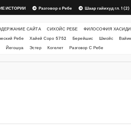
ТОРИИ
Разговор с Ребе
Шаар гайихуд гл. 1 (2)
ОДЕРЖАНИЕ САЙТА
СИХОЙС РЕБЕ
ФИЛОСОФИЯ ХАСИДИ
еский Ребе
Хайей Соро 5752
Берейшис
Шмойс
Вайи
Йегошуа
Эстер
Когелет
Разговор С Ребе