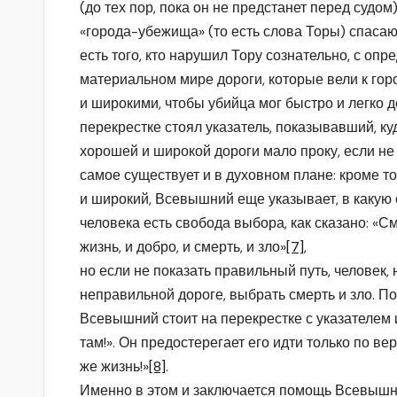
(до тех пор, пока он не предстанет перед судом
«города-убежища» (то есть слова Торы) спасаю
есть того, кто нарушил Тору сознательно, с о
материальном мире дороги, которые вели к г
и широкими, чтобы убийца мог быстро и легко 
перекрестке стоял указатель, показывавший, ку
хорошей и широкой дороги мало проку, если не з
самое существует и в духовном плане: кроме то
и широкий, Всевышний еще указывает, в какую 
человека есть свобода выбора, как сказано: «С
жизнь, и добро, и смерть, и зло»
[7]
,
но если не показать правильный путь, человек, 
неправильной дороге, выбрать смерть и зло. П
Всевышний стоит на перекрестке с указателем
там!». Он предостерегает его идти только по вер
же жизнь!»
[8]
.
Именно в этом и заключается помощь Всевышн