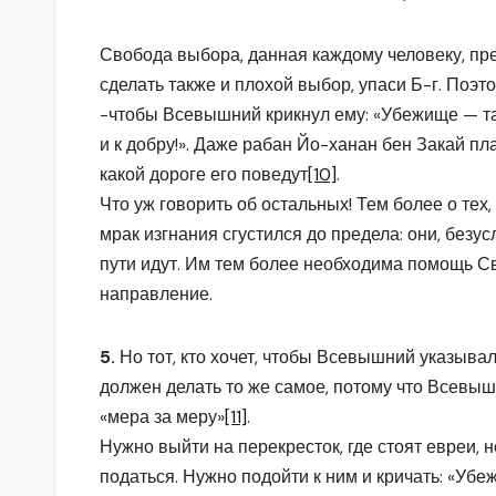
Свобода выбора, данная каждому человеку, пр
сделать также и плохой выбор, упаси Б-г. По
-чтобы Всевышний крикнул ему: «Убежище — там
и к добру!». Даже рабан Йо-ханан бен Закай пла
какой дороге его поведут
[10]
.
Что уж говорить об остальных! Тем более о тех, 
мрак изгнания сгустился до предела: они, безусл
пути идут. Им тем более необходима помощь 
направление.
5.
Но тот, кто хочет, чтобы Всевышний указывал 
должен делать то же самое, потому что Всевы
«мера за меру»
[11]
.
Нужно выйти на перекресток, где стоят евреи, 
податься. Нужно подойти к ним и кричать: «Уб