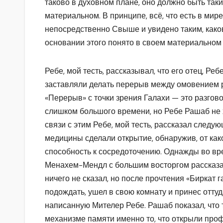
таково в духовном плане, оно должно быть таки
материальном. В принципе, всё, что есть в мир
непосредственно Свыше и увидено таким, каков
основании этого понято в своем материальном 
Ребе, мой тесть, рассказывал, что его отец, Реб
заставляли делать перерыв между омовением р
«Перерыв» с точки зрения Галахи — это разгов
слишком большого времени, но Ребе Рашаб не 
связи с этим Ребе, мой тесть, рассказал следу
медицины сделали открытие, обнаружив, от како
способность к сосредоточению. Однажды во вр
Менахем-Мендл с большим восторгом рассказал
ничего не сказал, но после прочтения «Биркат 
подождать, ушел в свою комнату и принес отту
написанную Мителер Ребе. Рашаб показал, что 
механизме памяти именно то, что открыли проф