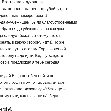
). Вот так же и духовные
т даже «злонамеренного убийцу», то
пределенным намерением. В
ородам-убежищам, были благоустроенными
добраться до убежища, а на каждом
да следует бежать (потому что от
нать, в какую сторону идти). То же
го, что путь к словам Торы — легкий
сторону надо идти. Ведь у каждого
мотри, предложил я тебе сегодня
не дай Б-г, способен пойти по
оэтому (если можно так выразиться)
 и показывает человеку: «Убежище —
ному пути, как сказано: «Избери
его
[9]
.