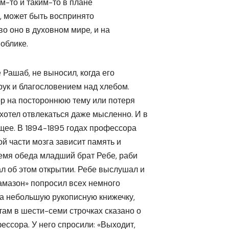
м-то и таким-то в плане
е, может быть воспринято
о оно в духовном мире, и на
облике.
е Рашаб, не выносил, когда его
ук и благословением над хлебом.
ор на постороннюю тему или потеря
хотел отвлекаться даже мысленно. И в
ющее. В 1894-1895 годах профессора
й части мозга зависит память и
емя обеда младший брат Ребе, раби
 об этом открытии. Ребе выслушал и
гамазон» попросил всех немного
да небольшую рукописную книжечку,
там в шести-семи строчках сказано о
ессора. У него спросили: «Выходит,