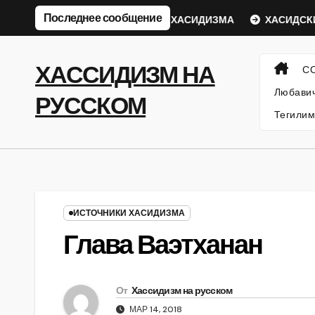
Перейти
Последнее сообщение
ий Ребе
ФИЛОСОФИЯ ХАСИДИЗМА
ХАСИДСКИЕ ИС
к
содержанию
ХАССИДИЗМ НА
С
Любавич
РУССКОМ
Тегилим
ИСТОЧНИКИ ХАСИДИЗМА
Глава Ваэтханан
От
Хассидизм на русском
МАР 14, 2018