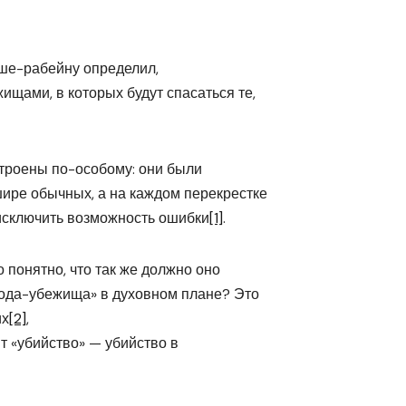
оше-рабейну определил,
ищами, в которых будут спасаться те,
троены по-особому: они были
шире обычных, а на каждом перекрестке
 исключить возможность ошибки
[1]
.
о понятно, что так же должно оно
орода-убежища» в духовном плане? Это
их
[2]
,
ит «убийство» — убийство в