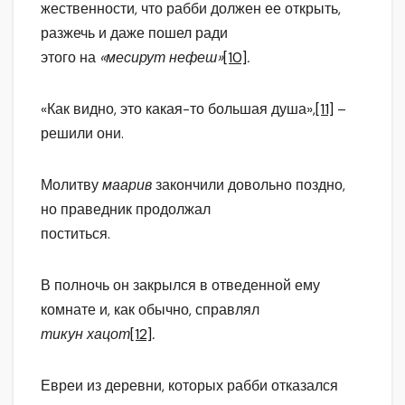
жественности, что рабби должен ее открыть,
разжечь и даже пошел ради
этого на
«месирут нефеш»
[10]
.
«Как видно, это какая-то большая душа»,
[11]
–
решили они.
Молитву
маарив
закончили довольно поздно,
но праведник продолжал
поститься.
В полночь он закрылся в отведенной ему
комнате и, как обычно, справлял
тикун хацот
[12]
.
Евреи из деревни, которых рабби отказался