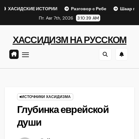
Перейти
ДСКИЕ ИСТОРИИ
Разговор с Ребе
Шаар гайихуд гл. 1
к
Пт. Авг 7th, 2026
3:10:40 AM
содержанию
ХАССИДИЗМ НА РУССКОМ
ИСТОЧНИКИ ХАСИДИЗМА
Глубинка еврейской
души