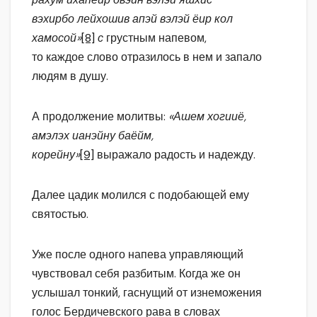
вэхирбо лейхошив апэй вэлэй ёир кол
хамосой»
[8]
с
грустным напевом,
то каждое слово отразилось в нем и запало
людям в душу.
А продолжение молитвы:
«Ашем хогииё,
амэлэх ианэйну баёйм,
корейну»
[9]
выражало радость и надежду.
Далее цадик молился с подобающей ему
святостью.
Уже после одного напева управляющий
чувствовал себя разбитым. Когда же он
услышал тонкий, гаснущий от изнеможения
голос Бердичевского рава в словах