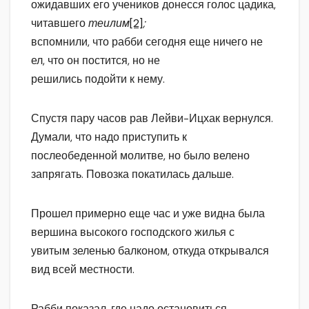
ожидавших его учеников донесся голос цадика,
читавшего
теилим
[2]
;
вспомнили, что рабби сегодня еще ничего не
ел, что он постится, но не
решились подойти к нему.
Спустя пару часов рав Лейви-Ицхак вернулся.
Думали, что надо приступить к
послеобеденной молитве, но было велено
запрягать. Повозка покатилась дальше.
Прошел примерно еще час и уже видна была
вершина высокого господского жилья с
увитым зеленью балконом, откуда открывался
вид всей местности.
Рабби показал, где надо остановиться.