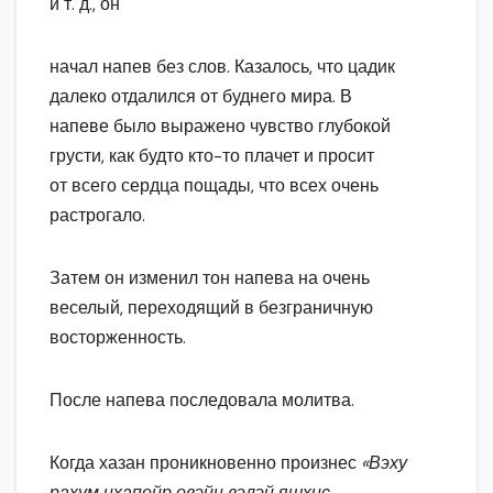
и т. д., он
начал напев без слов. Казалось, что цадик
далеко отдалился от буднего мира. В
напеве было выражено чувство глубокой
грусти, как будто кто-то плачет и просит
от всего сердца пощады, что всех очень
растрогало.
Затем он изменил тон напева на очень
веселый, переходящий в безграничную
восторженность.
После напева последовала молитва.
Когда хазан проникновенно произнес
«Вэху
рахум ихапейр овэйн вэлэй яшхис