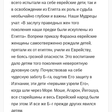
всего испытали на себе еврейские дети, так и
в освобождении из Египта их роль и судьба
необычайно глубоки и важны. Наши Мудрецы
учат: «В заслугу праведных жен того
поколения наши предки были искуплены из
Египта». Вопреки приказу Фараона еврейские
женщины самоотверженно рождали детей,
прятали их от египтян, учили их Еврейству,
не боясь грозной опасности. Это воспитание
дало детям того поколения невероятную
духовную силу. Почувствовав на себе
чудесную заботу Б-га, ощутив Его защиту в
Изгнании, эти дети «первыми узрели Его»,
когда шли через Море. Моше, Агарон, Йегошуа,
все старейшины и весь Еврейский народ были
при этом. И все же Б-г прежде других явился
детям.