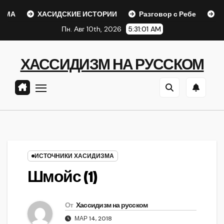
Перейти
ХАСИДСКИЕ ИСТОРИИ
Разговор с Ребе
Шаар г
к
Пн. Авг 10th, 2026
5:31:01 AM
содержанию
ХАССИДИЗМ НА РУССКОМ
ИСТОЧНИКИ ХАСИДИЗМА
Шмойс (1)
От
Хассидизм на русском
МАР 14, 2018