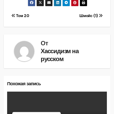
Навигация
Том 20
Шмойс (1)
по
записям
От
Хассидизм на
русском
Похожая запись