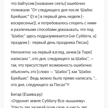
что байтусим [название секты] ошибочно
толковали: "От следующего дня после ‘Шабос
Брейшис’" ([т.е.] в первый день недели [-
воскресенье]), и потребовалось спорить с ними
и различными способами доказывать, что под
"Шабос" здесь подразумевается [не Суббота, а]
праздник [- первый день праздника Песах].
Непонятно: на первый взгляд, зачем [в Торе]
написано "…ото дня, следующего за Шабос", —
так, что присутствует возможность ошибочно
объяснить это [слово — "Шабос"], как "Шабос
Брейшис". Ведь можно было прямо написать: "…
ото дня, следующего за Песах"?!
Бегар (Ешива.ру)
«Отдохнет земля Субботу Все-вышнему»
"Шесть лет засевай поле свое, и шесть лет