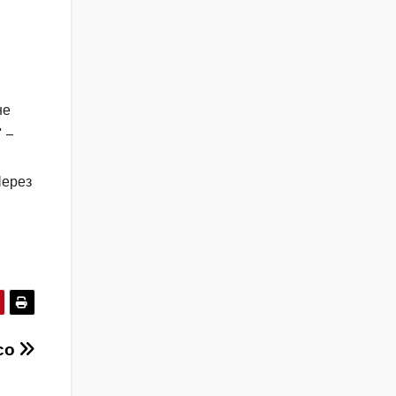
не
" –
Через
со