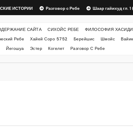
ИЕ ИСТОРИИ
Разговор с Ребе
Шаар гайихуд гл. 1 (2)
ОДЕРЖАНИЕ САЙТА
СИХОЙС РЕБЕ
ФИЛОСОФИЯ ХАСИДИ
еский Ребе
Хайей Соро 5752
Берейшис
Шмойс
Вайи
Йегошуа
Эстер
Когелет
Разговор С Ребе