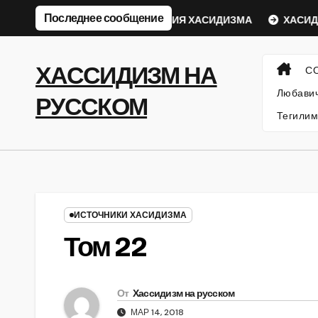
Перейти
Последнее сообщение
вический Ребе
ФИЛОСОФИЯ ХАСИДИЗМА
ХАСИДСК
к
содержанию
ХАССИДИЗМ НА
С
Любавич
РУССКОМ
Тегилим
ИСТОЧНИКИ ХАСИДИЗМА
Том 22
От
Хассидизм на русском
МАР 14, 2018