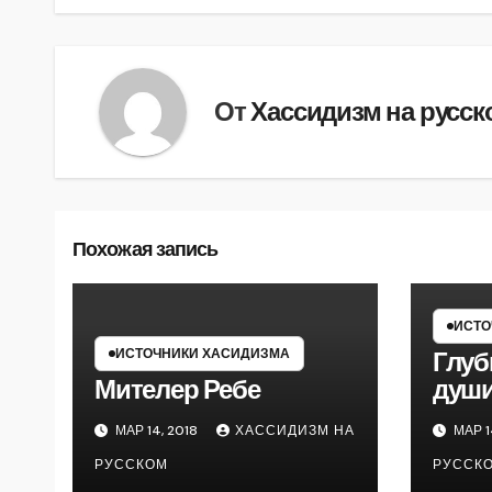
записям
От
Хассидизм на русск
Похожая запись
ИСТО
ИСТОЧНИКИ ХАСИДИЗМА
Глуб
Мителер Ребе
душ
МАР 14, 2018
ХАССИДИЗМ НА
МАР 1
РУССКОМ
РУССК