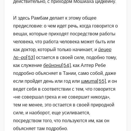
действительно, с приходом Мошиаха цидкейну.
И здесь Рамбам делает к этому общее
предисловие: о чем идет речь, когда говорится о
вещах, которые приходят посредством работы
человека, что работа человека может быть или
как доктор, который только начинает, и
йецер
hо-ро
[53]
остается в своей силе, подобно тому,
как служение
бейнони
[54]
, как Алтер Ребе
подробно объясняет в Тании, само собой, даже
если пройдет день или год или
шмита
[55]
, и он
ведет себя в соответствии с тем, что говорится
«не совершал греха и не совершит никогда»,
тем не менее, это остается в своей природной
силе, и наоборот, еще усиливается,
посредством того, что пользуются им, как он
объясняет там подробно.