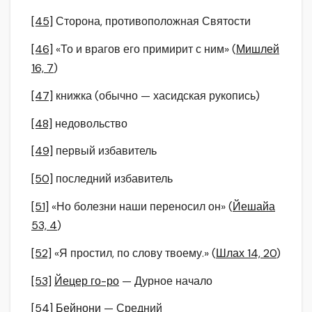
[45]
Сторона, противоположная Святости
[46]
«То и врагов его примирит с ним» (
Мишлей
16, 7
)
[47]
книжка (обычно — хасидская рукопись)
[48]
недовольство
[49]
первый избавитель
[50]
последний избавитель
[51]
«Но болезни наши переносил он» (
Йешайа
53, 4
)
[52]
«Я простил, по слову твоему.» (
Шлах 14, 20
)
[53]
Йецер го-ро
— Дурное начало
[54]
Бейнони
— Средний