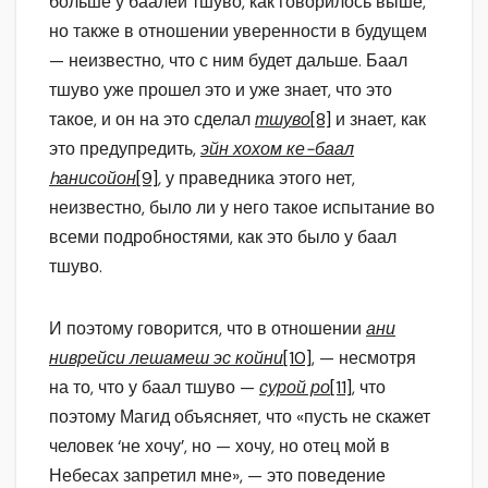
больше у баалей тшуво, как говорилось выше,
но также в отношении уверенности в будущем
— неизвестно, что с ним будет дальше. Баал
тшуво уже прошел это и уже знает, что это
такое, и он на это сделал
тшуво
[8]
и знает, как
это предупредить,
эйн хохом ке-баал
hанисойон
[9]
,
у праведника этого нет,
неизвестно, было ли у него такое испытание во
всеми подробностями, как это было у баал
тшуво.
И поэтому говорится, что в отношении
ани
ниврейси лешамеш эс койни
[10]
, — несмотря
на то, что у баал тшуво —
сурой ро
[11]
, что
поэтому Магид объясняет, что «пусть не скажет
человек ‘не хочу’, но — хочу, но отец мой в
Небесах запретил мне», — это поведение