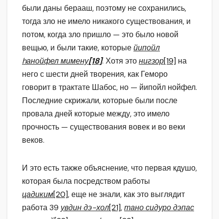
были даны берааш, поэтому не сохранились,
тогда зло не имело никакого существования, и
потом, когда зло пришло — это было новой
вещью, и были такие, которые
йипойл
hанойфел мимену
[18]
. Хотя это
нигзор
[19]
на
него с шести дней творения, как Геморо
говорит в трактате Шабос, но — йипойл нойфел.
Последние скрижали, которые были после
провала дней которые между, это имело
прочность — существования вовек и во веки
веков.
И это есть также объяснение, что первая кдушо,
которая была посредством работы
цадиким
[20]
, еще не знали, как это выглядит
работа 39
увдин дэ-хол
[21]
,
тано сидуро дэпас