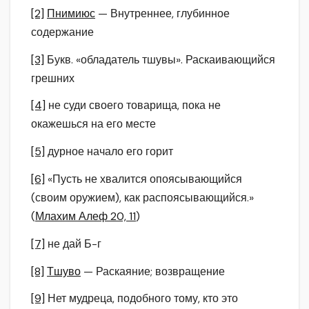
[2]
Пнимиюс
— Внутреннее, глубинное
содержание
[3]
Букв. «обладатель тшувы». Раскаивающийся
грешних
[4]
не суди своего товарища, пока не
окажешься на его месте
[5]
дурное начало его горит
[6]
«Пусть не хвалится опоясывающийся
(своим оружием), как распоясывающийся.»
(
Млахим Алеф 20, 11
)
[7]
не дай Б-г
[8]
Тшуво
— Раскаяние; возвращение
[9]
Нет мудреца, подобного тому, кто это