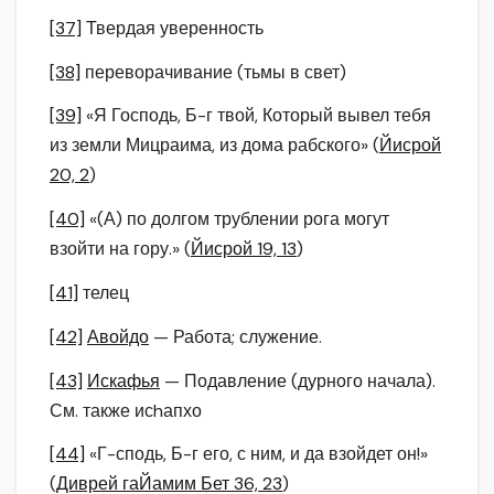
[37]
Твердая уверенность
[38]
переворачивание (тьмы в свет)
[39]
«Я Господь, Б-г твой, Который вывел тебя
из земли Мицраима, из дома рабского» (
Йисрой
20, 2
)
[40]
«(А) по долгом трублении рога могут
взойти на гору.» (
Йисрой 19, 13
)
[41]
телец
[42]
Авойдо
— Работа; служение.
[43]
Искафья
— Подавление (дурного начала).
См. также исhапхо
[44]
«Г-сподь, Б-г его, с ним, и да взойдет он!»
(
Диврей гаЙамим Бет 36, 23
)