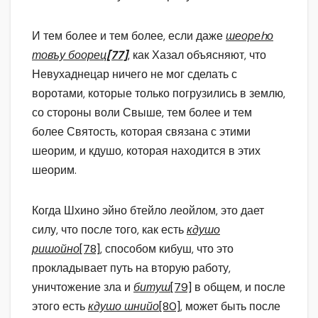
И тем более и тем более, если даже
шеореhо
товъу боорец
[77]
, как Хазал объясняют, что
Невухаднецар ничего не мог сделать с
воротами, которые только погрузились в землю,
со стороны воли Свыше, тем более и тем
более Святость, которая связана с этими
шеорим, и кдушо, которая находится в этих
шеорим.
Когда Шхино эйно бтейло леойлом, это дает
силу, что после того, как есть
кдушо
ришойно
[78]
, способом кибуш, что это
прокладывает путь на вторую работу,
уничтожение зла и
битуш
[79]
в общем, и после
этого есть
кдушо шнийо
[80]
, может быть после