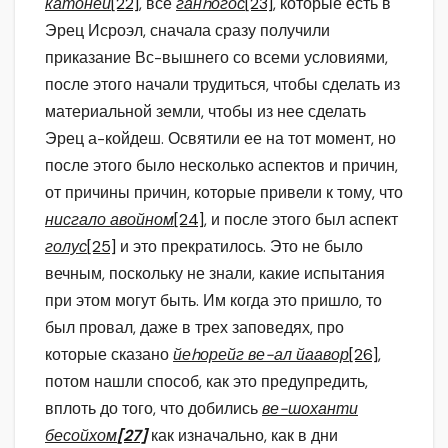
катоней
[22]
, все
ганhогос
[23]
, которые есть в
Эрец Исроэл, сначала сразу получили
приказание Вс-вышнего со всеми условиями,
после этого начали трудиться, чтобы сделать из
материальной земли, чтобы из нее сделать
Эрец а-койдеш. Освятили ее на тот момент, но
после этого было несколько аспектов и причин,
от причины причин, которые привели к тому, что
нисгало авойном
[24]
, и после этого был аспект
голус
[25]
и это прекратилось. Это не было
вечным, поскольку не знали, какие испытания
при этом могут быть. Им когда это пришло, то
был провал, даже в трех заповедях, про
которые сказано
йеhорейг ве-ал йаавор
[26]
,
потом нашли способ, как это предупредить,
вплоть до того, что добились
ве-шоханти
бесойхом
[27]
как изначально, как в дни