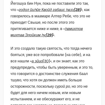
Йегошуа бин Нун, пока не поставили это так,
что «
годол йиhйе Квойд габаис hазэ
[28]
«, как
говорилось в маамаре Алтер Ребе, что это не
приходит Свыше, но после этого это
притягивается ниже и ниже, в «
hамихтов
михтав Элойким hу
[29]
«.
И это создало такую святость, что тогда нечего
бояться, уже все попробовали {на себе}, и на
все нашли «
а эйцо
[30]
«, и он знает, как это
предупредить, чтобы быть уверенным, и это то,
что говорится о достоинстве служения баал
тшуво, что хотя он должен иметь больше
осторожности, поскольку
сурой ро
, но это не
будет для него ничем новым, или новым
испытанием, и не обескуражит его, и не