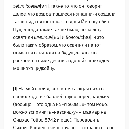
хейт hоэгел
[84]
, также то, что он говорит
далее, что возвратившиеся изгнанники создали
такой вид святости, как со дней Йегошуа бин
Нун, и тогда также так не было, поскольку
освятили
шмитин
[85]
и
йовлойс
[86]
, и это
было таким образом, что освятили на тот
момент и освятили на будущее, что это
раскроется ниже десяти ладоней с приходом
Мошиаха цидкейну.
[1]
На мой взгляд, это потрясающая сиха о
превосходстве баалей тшуво перед цадиким
(вообще – это одна из «любимых» тем Ребе,
можно вспомнить «навскидку» – маамар на
Симхас Тойро 5742
и еще). Переводить
Сихойс Койдеш очень трудно – это запись слов