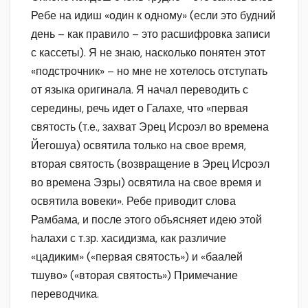
Ребе на идиш «один к одному» (если это будний
день – как правило – это расшифровка записи
с кассеты). Я не знаю, насколько понятен этот
«подстрочник» – но мне не хотелось отступать
от языка оригинала. Я начал переводить с
середины, речь идет о Галахе, что «первая
святость (т.е., захват Эрец Исроэл во времена
Йегошуа) освятила только на свое время,
вторая святость (возвращение в Эрец Исроэл
во времена Эзры) освятила на свое время и
освятила вовеки». Ребе приводит слова
Рамбама, и после этого объясняет идею этой
hалахи с т.зр. хасидизма, как различие
«цадиким» («первая святость») и «баалей
тшуво» («вторая святость») Примечание
переводчика.