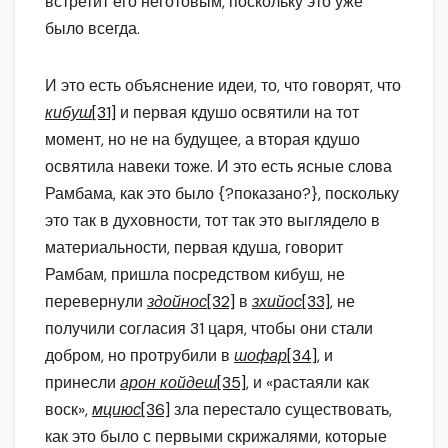
встретит его неготовым, поскольку это уже
было всегда.
И это есть объяснение идеи, то, что говорят, что
кибуш
[31]
и первая кдушо освятили на тот
момент, но не на будущее, а вторая кдушо
освятила навеки тоже. И это есть ясные слова
Рамбама, как это было {?показано?}, поскольку
это так в духовности, тот так это выглядело в
материальности, первая кдуша, говорит
Рамбам, пришла посредством кибуш, не
перевернули
здойнос
[32]
в
зхийос
[33]
, не
получили согласия 31 царя, чтобы они стали
добром, но протрубили в
шофар
[34]
, и
принесли
арон койдеш
[35]
, и «растаяли как
воск»,
мциюс
[36]
зла перестало существовать,
как это было с первыми скрижалями, которые