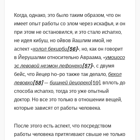
Когда, однако, это было таким образом, что он
имеет опыт работы со злом через искафья, и он
при этом не остановился, и это стало исhапхо,
не идея кибуш, но ойвов йашлим имой, не
аспект «
холол бекирби
[56]
«, но, как он говорит
в Йерушалми относительно Авраама, «
умоцосо
эс левовой неэмон лефонехо
[57]
«, с двумя
бейс, что йецер hо-ро также так делало,
бехол
левовхо
[58]
—
бишней йецорехо
[59]
, вплоть до
способа исhапхо, тогда это уже опытный
доктор. Но все это только в отношении вещей,
которые зависят от работы человека.
После этого есть аспект, что посредством
работы человека притягивают свыше не только