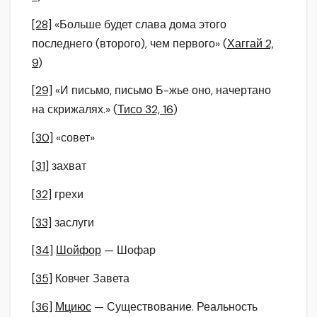
[28]
«Больше будет слава дома этого
последнего (второго), чем первого» (
Хаггай 2,
9
)
[29]
«И письмо, письмо Б-жье оно, начертано
на скрижалях.» (
Тисо 32, 16
)
[30]
«совет»
[31]
захват
[32]
грехи
[33]
заслуги
[34]
Шойфор
— Шофар
[35]
Ковчег Завета
[36]
Мциюс
— Существование. Реальность