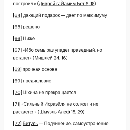
построил.» (
Диврей гаЙамим Бет 6, 18
)
[64]
дающий подарок — дает по максимуму
[65]
решено
[66]
Ниже
[67]
«Ибо семь раз упадет праведный, но
встанет» (
Мишлей 24, 16
)
[68]
прочная основа
[69]
предисловие
[70]
Шхина не прекращается
[71]
«Сильный Исраэйля не солжет и не
раскается» (
Шмуэль Алеф 15, 29
)
[72]
Битуль
— Подчинение, самоустранение