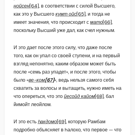
нойсен
[64]
, в соответствии с силой Высшего,
как это у Высшего
кумт ойс
[65]
, и тогда не
имеет значения, что происходит с
мато
[66]
,
поскольку Высший уже дал, как счел нужным.
И это дает после этого силу, что даже после
того, как он упал со своей ступени, и на первый
взгляд непонятно, каким образом может быть
после «семь раз упадет», и после этого, чтобы
было «
ве-ком
[67]
«, ведь нельзя самого себя
схватить за волосы и вытащить, нужно иметь на
что опереться, что это
йесойд кайом
[68]
, бал
йимойт леойлом.
И это есть
hакдомо
[69]
, которую Рамбам
подробно объясняет в hалохо, что первое — что