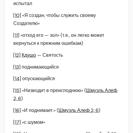
испытал
[10]
«Я создан, чтобы служить своему
Создателю»
[11]
«отход его — зол» (т.е., он легко может
вернуться к прежним ошибкам)
[12]
Кдушо
— Святость
[13]
поднимающийся
[14]
опускающийся
[15]
«Низводит в преисподнюю» (
Шмуэль Алеф
2, 6
)
[16]
«И поднимает.» (
Шмуэль Алеф 2, 6
)
[17]
«с шумом»