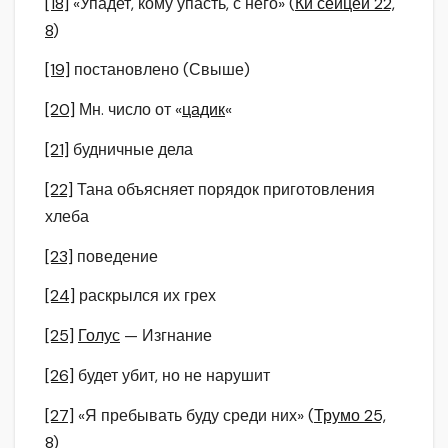
[18]
«Упадет, кому упасть, с него» (
Ки сейцей 22,
8
)
[19]
постановлено (Свыше)
[20]
Мн. число от «
цадик
«
[21]
будничные дела
[22]
Тана объясняет порядок приготовления
хлеба
[23]
поведение
[24]
раскрылся их грех
[25]
Голус
— Изгнание
[26]
будет убит, но не нарушит
[27]
«Я пребывать буду среди них» (
Трумо 25,
8
)