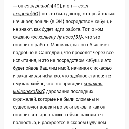
— он
гоэл ришойн
[49]
, и он —
гоэл
ахаройн
[50]
, но это был доктор, который только
начинает, вошли {в ЭИ} посредством кибуш, и
не знают, как будет идти работа. Тот, о ком
сказано «
эс хольену hу носо
[51]
«, что это
говорит о работе Мошиаха, как он объясняет
подробно в Сангедрин, что проходят через все
испытания, и это не посредством кибуш, и это
будет ойвов йашлим имой, начиная с искафьо,
и заканчивая исhапхо, что здойнос становятся
ему как зхийос, что это приводит
солахти
кидворехо
[52]
, дарование последних
скрижалей, которые не были сломаны и
существуют вовек и во веки веков, и как он
говорит, что арон также сейчас находится
полностью, и раскроется в скором будущем