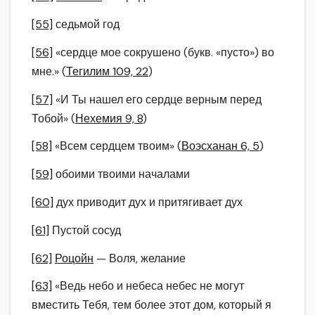
[55]
седьмой год
[56]
«сердце мое сокрушено (букв. «пусто») во
мне.» (
Тегилим 109, 22
)
[57]
«И Ты нашел его сердце верным перед
Тобой» (
Нехемия 9, 8
)
[58]
«Всем сердцем твоим» (
Воэсханан 6, 5
)
[59]
обоими твоими началами
[60]
дух приводит дух и притягивает дух
[61]
Пустой сосуд
[62]
Роцойн
— Воля, желание
[63]
«Ведь небо и небеса небес не могут
вместить Тебя, тем более этот дом, который я