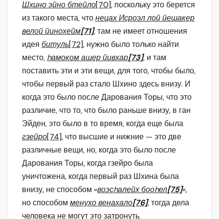
Шхино эйно бтейло
[70]
, поскольку это берется
из такого места, что
нецах Исроэл лой йешакер
велой йинохейм
[71]
, там не имеет отношения
идея
битуль
[72]
, нужно было только найти
место,
hамоком ашер йивхар
[73]
, и там
поставить эти и эти вещи, для того, чтобы было,
чтобы первый раз стало Шхино здесь внизу. И
когда это было после Дарования Торы, что это
различие, что то, что было раньше внизу, в ган
Эйден, это было в то время, когда еще была
гзейро
[74]
, что высшие и нижние — это две
различные вещи, но, когда это было после
Дарования Торы, когда гзейро была
уничтожена, когда первый раз Шхина была
внизу, не способом «
воэсhалейх бооhел
[75]
«,
но способом
менухо венахало
[76]
, тогда дела
человека не могут это затронуть.