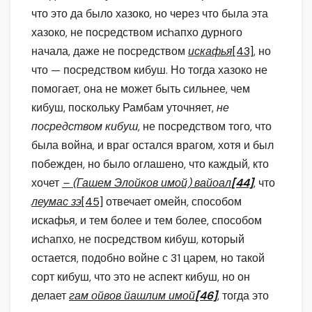
что это да было хазоко, но через что была эта
хазоко, не посредством исhапхо дурного
начала, даже не посредством
искафья
[43]
, но
что — посредством кибуш. Но тогда хазоко не
помогает, она не может быть сильнее, чем
кибуш, поскольку Рамбам уточняет,
не
посредством кибуш
, не посредством того, что
была война, и враг остался врагом, хотя и был
побежден, но было оглашено, что каждый, кто
хочет
–
(Гашем Элойков имой) вайоал
[44]
, что
леумас зэ
[45]
отвечает омейн, способом
искафья, и тем более и тем более, способом
исhапхо, не посредством кибуш, который
остается, подобно войне с 31 царем, но такой
сорт кибуш, что это не аспект кибуш, но он
делает
гам ойвов йашлим имой
[46]
, тогда это