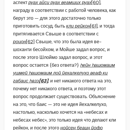
аспект
руах айси руах веамших руах
[60]
,
награду в соответствии с работой человека, как
берут это — для этого достаточно только
приготовить сосуд, быть
кли рейкон
[61]
, и тогда
притягивается Свыше в соответствии с
роцон
[62]
Свыше, что это была идея ве-
шоханти бесойхом, и Мойше задал вопрос, и
после этого Шлоймо задал вопрос, и этот
вопрос остается {без ответа?}
hейн hашомаим
ушмей hашомаим лой йехалкелухо веаф ки
габаис hазэ
[63]
, и нет никакого ответа на это,
почему нет никакого ответа, и поэтому этот
вопрос продолжает существовать. Объяснение
на это, что баис — это не идея йехалкелухо,
настолько, насколько хочется на «небесах и
небесах небес», это только идея что делают кли
рейкон, и после этого
нойсен беаин йофо