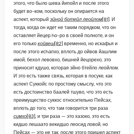
этого, что было шева йипойл и после этого
будет во-ком, поскольку он опирается на
аспект, который
эйной ботейл леойлом
[81]
. И
тогда, когда он идет не таким порядком, что он
оставляет йецер hо-ро в своей полноте, и он
его только
койвеш
[82]
временно, но искафья и
после этого исhапхо, вплоть до ойвов йашлим
имой, бехол левовхо, бишней йецорехо, это
приносит кдушо, которая эйно бтейло леойлом.
И это есть также связь, которая в посуке, как
аспект Суккойс по простому смыслу, что это
есть достоинство баалей тшуво, что это есть
преимущество суккос относительно Пейсах,
вплоть до того, что там говорится три раза
симхо
[83]
, и три раза — это хазоко, это есть
кидшо лешаато векидшо леосид ловой, но
Пейсах — это не так, после этого пришел аспект