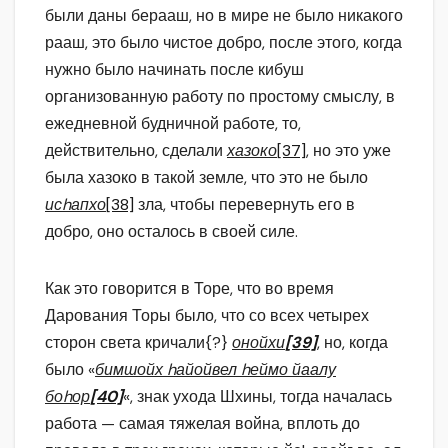
были даны берааш, но в мире не было никакого
рааш, это было чистое добро, после этого, когда
нужно было начинать после кибуш
организованную работу по простому смыслу, в
ежедневной будничной работе, то,
действительно, сделали
хазоко
[37]
, но это уже
была хазоко в такой земле, что это не было
исhапхо
[38]
зла, чтобы перевернуть его в
добро, оно осталось в своей силе.
Как это говорится в Торе, что во время
Дарования Торы было, что со всех четырех
сторон света кричали{?}
онойхи
[39]
, но, когда
было «
бимшойх hайойвел hеймо йаалу
боhор
[40]
«, знак ухода Шхины, тогда началась
работа — самая тяжелая война, вплоть до