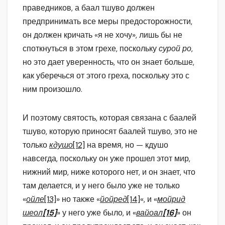
праведников, а баал тшуво должен
предпринимать все меры предосторожности,
он должен кричать «я не хочу», лишь бы не
споткнуться в этом грехе, поскольку
сурой ро
,
но это дает уверенность, что он знает больше,
как уберечься от этого греха, поскольку это с
ним произошло.
И поэтому святость, которая связана с баалей
тшуво, которую приносят баалей тшуво, это не
только
кдушо
[12]
на время, но — кдушо
навсегда, поскольку он уже прошел этот мир,
нижний мир, ниже которого нет, и он знает, что
там делается, и у него было уже не только
«
ойле
[13]
» но также «
йойред
[14]
«, и «
мойрид
шеол
[15]
» у него уже было, и «
вайоал
[16]
» он