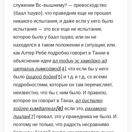
служении Вс-вышнему? — превосходство
{баал тшуво}, что праведник еще не прошел
никакого испытания, и даже если у него было
испытание — это все еще не испытание,
которое было у баал тшуво, или он не
находился в таком положении и ситуации, или,
как Алтер Ребе подробно говорит в Тании в
объяснении идеи
ал тодин эс хавейрхо ад
шетагиа лимкоймой
[4]
, что если бы у него
было
йицрой бойер
[5]
и т.д. и т.д., со всеми
подробностями, которые он там перечисляет,
неизвестно, что бы с ним было. И правило,
которое он говорит в Танах,
ал йисhалел
хойгер кимфатеах
[6]
, если это,
рахамоно
лицлан
[7]
провал, это у праведника не было. И
поэтому не только, что радость несравнимо