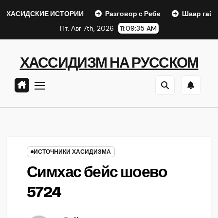
Перейти
КИЕ ИСТОРИИ
Разговор с Ребе
Шаар гайихуд гл. 1 (
к
Пт. Авг 7th, 2026
11:09:36 AM
содержанию
ХАССИДИЗМ НА РУССКОМ
ИСТОЧНИКИ ХАСИДИЗМА
Симхас бейс шоево
5724