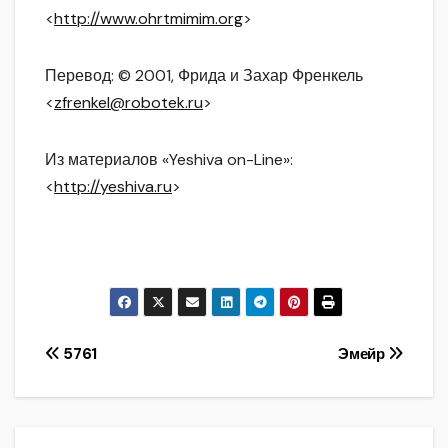
<
http://www.ohrtmimim.org
>
Перевод: © 2001, Фрида и Захар Френкель
<
zfrenkel@robotek.ru
>
Из материалов «Yeshiva on-Line»:
<
http://yeshiva.ru
>
Навигация
5761
Эмейр
по
записям