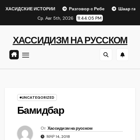
Перейти
СКИЕ ИСТОРИИ
Разговор с Ребе
Шаар гайихуд гл. 1 
к
Ср. Авг 5th, 2026
11:44:05 PM
содержанию
ХАССИДИЗМ НА РУССКОМ
UNCATEGORIZED
Бамидбар
От
Хассидизм на русском
МАР 14, 2018