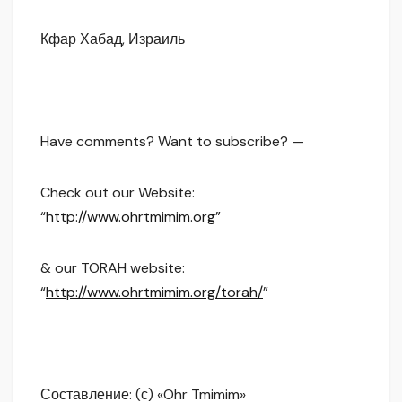
Кфар Хабад, Израиль
Have comments? Want to subscribe? —
Check out our Website:
“
http://www.ohrtmimim.org
”
& our TORAH website:
“
http://www.ohrtmimim.org/torah/
”
Составление: (с) «Ohr Tmimim»