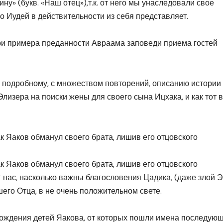
у» (букв. «Наш отец»),т.к. от него мы унаследовали свое
то Иудей в действительности из себя представляет.
ри примера преданности Авраама заповеди приема гостей
 подробному, с множеством повторений, описанию истории
Элизера на поиски жены для своего сына Ицхака, и как тот в
ак Яаков обманул своего брата, лишив его отцовского
ак Яаков обманул своего брата, лишив его отцовского
ит нас, насколько важны благословения Цадика, (даже злой 
шего Отца, в не очень положительном свете.
рождения детей Яакова, от которых пошли имена последую