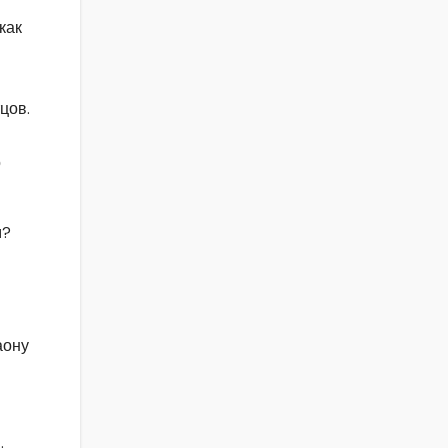
как
цов.
о
м?
аону
.