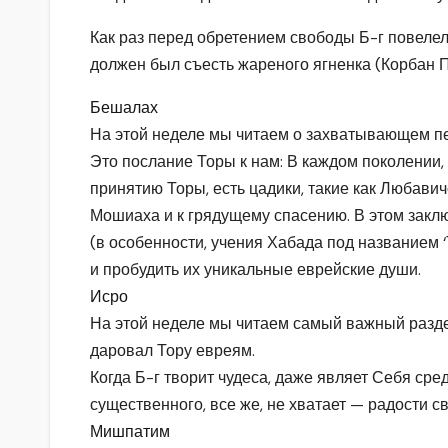
Как раз перед обретением свободы Б-г повеле
должен был съесть жареного ягненка (Корбан П
Бешалах
На этой неделе мы читаем о захватывающем пе
Это послание Торы к нам: В каждом поколении,
принятию Торы, есть цадики, такие как Любави
Мошиаха и к грядущему спасению. В этом закл
(в особенности, учения Хабада под названием 
и пробудить их уникальные еврейские души.
Исро
На этой неделе мы читаем самый важный разде
даровал Тору евреям.
Когда Б-г творит чудеса, даже являет Себя сре
существенного, все же, не хватает — радости 
Мишпатим