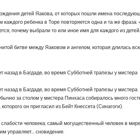
рождения детей Яакова, от которых пошли имена последую
м каждого ребенка в Торе повторяется одна и та же фраза:
тся, почему выбрали то или иное имя для каждого из детей
нитой битве между Яаковом и ангелом, которая длилась вс
ет назад в Багдаде, во время Субботней трапезы у мистера
ет назад в Багдаде, во время Субботней трапезы у мистера
Обычно за столом у мистера Пинхаса собиралось много госте
 которого он пригласил из Бейт Кнессета (Синагоги).
 слабости человека; самый могущественный человек в мире
мим управляет… сновидение.