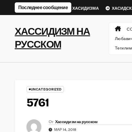
Перейти
Последнее сообщение
ий Ребе
ФИЛОСОФИЯ ХАСИДИЗМА
ХАСИДСКИЕ ИС
к
содержанию
ХАССИДИЗМ НА
С
Любавич
РУССКОМ
Тегилим
UNCATEGORIZED
5761
От
Хассидизм на русском
МАР 14, 2018