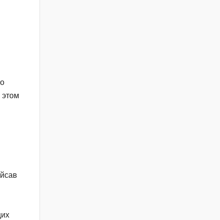
 о
 этом
Эйсав
щих