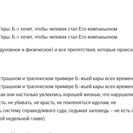
оры: Б-г хочет, чтобы человек стал Его компаньоном
оры: Б-г хочет, чтобы человек стал Его компаньоном.
уховное и физическое) и все препятствия, которые происх
 страшном и трагическом примере Б-жьей кары всех времен
страшном и трагическом примере Б-жьей кары всех времен.
 как они настолько увлеклись хорошей жизнью, что нарушили
ь: не убивать, не красть, не поклоняться идолам, не
ь систему справедливого суда, седьмая заповедь – не есть 
й недельной главе).