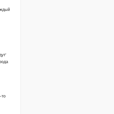
аждый
ут’
арода
-то