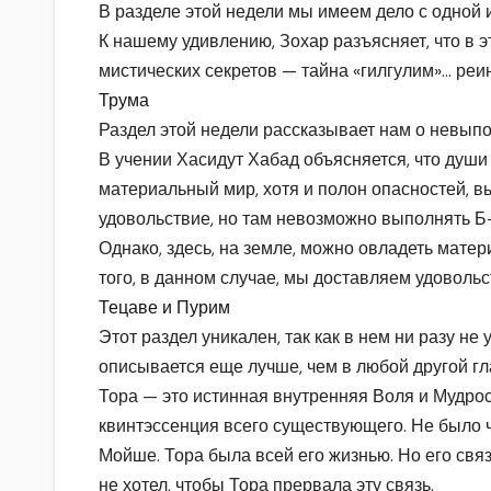
В разделе этой недели мы имеем дело с одной
К нашему удивлению, Зохар разъясняет, что в 
мистических секретов — тайна «гилгулим»… реи
Трума
Раздел этой недели рассказывает нам о невыпо
В учении Хасидут Хабад объясняется, что души 
материальный мир, хотя и полон опасностей, в
удовольствие, но там невозможно выполнять Б
Однако, здесь, на земле, можно овладеть матер
того, в данном случае, мы доставляем удовольс
Тецаве и Пурим
Этот раздел уникален, так как в нем ни разу н
описывается еще лучше, чем в любой другой гл
Тора — это истинная внутренняя Воля и Мудрос
квинтэссенция всего существующего. Не было ч
Мойше. Тора была всей его жизнью. Но его св
не хотел, чтобы Тора прервала эту связь.