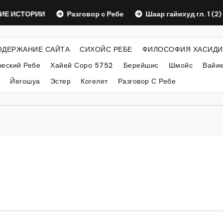
ТОРИИ
Разговор с Ребе
Шаар гайихуд гл. 1 (2)
ОДЕРЖАНИЕ САЙТА
СИХОЙС РЕБЕ
ФИЛОСОФИЯ ХАСИДИ
еский Ребе
Хайей Соро 5752
Берейшис
Шмойс
Вайи
Йегошуа
Эстер
Когелет
Разговор С Ребе