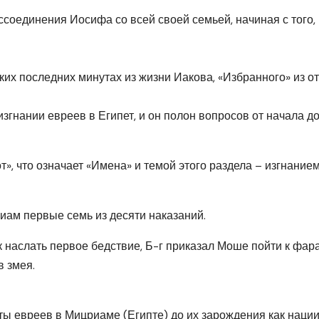
ссоединения Иосифа со всей своей семьей, начиная с того, 
ких последних минутах из жизни Иакова, «Избранного» из от
згнании евреев в Египет, и он полон вопросов от начала д
», что означает «Имена» и темой этого раздела – изгнание
иам первые семь из десяти наказаний.
к наслать первое бедствие, Б-г приказал Моше пойти к фар
в змея.
ы евреев в Мицриаме (Египте) до их зарождения как нации