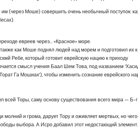
л им (через Моше) совершить очень необычный поступок: к
есах).
реходе евреев через… «Красное» море.
 также как Моше поднял людей над морем и подготовил их к
чскмй Ребе, который готовит еврейскую нацию к приходу
ючается смысл учения Баал Шем Това, под названием ‘Хасид
‘Торат Га Мошиах’), чтобы изменить сознание еврейского н
л всей Торы, саму основу существования всего мира — Б-г
ди молний и грома, дарует Тору и оживляет мертвых, но чего
свободы выбора. А Исро добавил этот недостающий элемент.