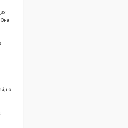
щих
 «Она
.
ю
й, но
,