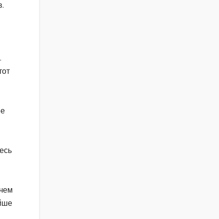
.
.
тот
ее
десь
 чем
ойше