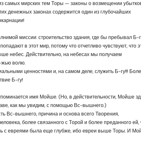
 из самых мирских тем Торы — законы о возмещении убытков
этих денежных законах содержится один из глубочайших
нкарнации!
лнимой миссии: строительство здания, где бы пребывал Б-г
попадают в этот мир, потому что отчетливо чувствуют, что э
ыше небес. Действительно, на небесах мы получаем
-жью волю.
иальными ценностями и, на самом деле, служить Б-гу!!! Бол
твие Б-гу!
е упоминается имя Мойше. (Но, в действительности, Мойше з
аве, как мы увидим, с помощью Вс-вышнего.)
ть Вс-вышнего, причина и основа всего Творения,
еловека, более связанного с Торой и более преданного ей,
язь с евреями была еще глубже, ибо евреи выше Торы. И М