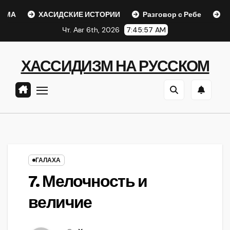
Перейти
ХАСИДСКИЕ ИСТОРИИ
Разговор с Ребе
Шаар гай
к
Чт. Авг 6th, 2026
7:45:58 AM
содержанию
ХАССИДИЗМ НА РУССКОМ
ГАЛАХА
7. Мелочность и
величие