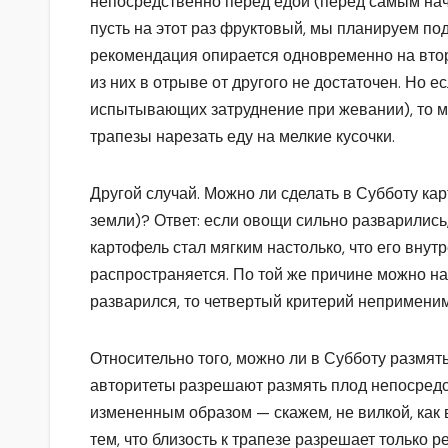
непосредственно перед едой (перед самым нача
пусть на этот раз фруктовый, мы планируем по
рекомендация опирается одновременно на втор
из них в отрыве от другого не достаточен. Но 
испытывающих затруднение при жевании), то мо
трапезы нарезать еду на мелкие кусочки.
Другой случай. Можно ли сделать в Субботу ка
земли)? Ответ: если овощи сильно разварились,
картофель стал мягким настолько, что его внут
распространяется. По той же причине можно на
разварился, то четвертый критерий неприменим
Относительно того, можно ли в Субботу размят
авторитеты
разрешают размять плод непосредст
измененным образом — скажем, не вилкой, как 
тем, что близость к трапезе разрешает только р