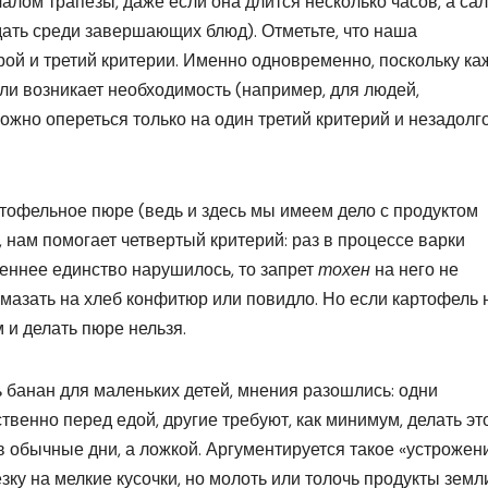
лом трапезы, даже если она длится несколько часов, а сал
дать среди завершающих блюд). Отметьте, что наша
ой и третий критерии. Именно одновременно, поскольку к
если возникает необходимость (например, для людей,
жно опереться только на один третий критерий и незадолг
ртофельное пюре (ведь и здесь мы имеем дело с продуктом
 нам помогает четвертый критерий: раз в процессе варки
реннее единство нарушилось, то запрет
тохен
на него не
мазать на хлеб конфитюр или повидло. Но если картофель 
 и делать пюре нельзя.
ь банан для маленьких детей, мнения разошлись: одни
венно перед едой, другие требуют, как минимум, делать эт
в обычные дни, а ложкой. Аргументируется такое «устрожен
езку на мелкие кусочки, но молоть или толочь продукты земл