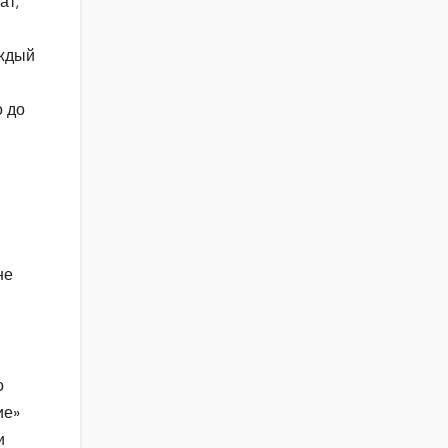
ат,
аждый
о до
не
о
ие»
и