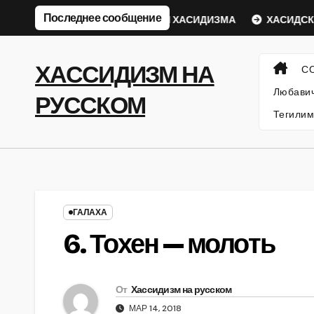
Перейти
Последнее сообщение
кий Ребе
ФИЛОСОФИЯ ХАСИДИЗМА
ХАСИДСКИЕ И
к
содержанию
ХАССИДИЗМ НА
С
Любавич
РУССКОМ
Тегилим
ГАЛАХА
6. Тохен — молоть
От
Хассидизм на русском
МАР 14, 2018