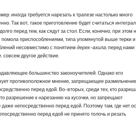
р: иногда требуется нарезать к трапезе настолько много
нно. Так вот, такое приготовление будет считаться интегра
олго перед тем, как сядут за стол. Если, конечно, при этом 
 помола приспособлениями, типа упомянутой выше терки и
блений несовместимо с понятием
дерех-ахила:
перед нами
е. совсем другое действие.
подавляющее большинство законоучителей. Однако его
твует противоположное мнение, запрещающее размельчени
осредственно перед едой. Во-вторых, среди тех, кто разре
 это разрешение к нарезанию на кусочки, но запрещают
даже непосредственно перед едой. Поэтому там, где нет о
посредственно перед едой не принято толочь и резать