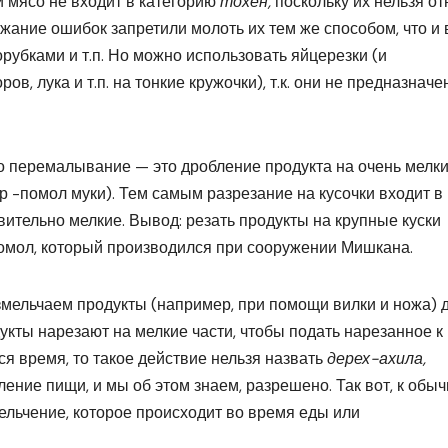
и мясо не входит в категорию
тохен,
поскольку их нельзя от
жание ошибок запретили молоть их тем же способом, что и 
сорубками и т.п. Но можно использовать яйцерезки (и
, лука и т.п. на тонкие кружочки), т.к. они не предназнач
то перемалывание — это дробление продукта на очень мелк
р -помол муки). Тем самым разрезание на кусочки входит в
твительно мелкие. Вывод: резать продукты на крупные куски
помол, который производился при сооружении Мишкана.
змельчаем продукты (например, при помощи вилки и ножа) 
укты нарезают на мелкие части, чтобы подать нарезанное к
ся время, то такое действие нельзя назвать
дерех-ахила,
ние пищи, и мы об этом знаем, разрешено. Так вот, к обы
ельчение, которое происходит во время еды или