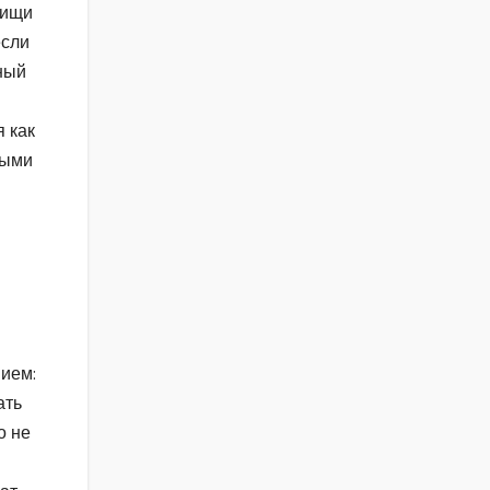
пищи
если
нный
я как
ными
нием:
ать
о не