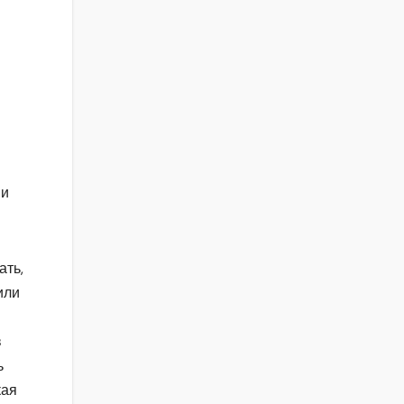
 и
ать,
или
в
ь
кая