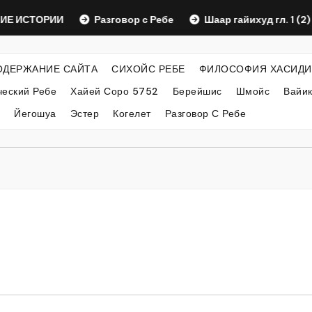
СТОРИИ
Разговор с Ребе
Шаар гайихуд гл. 1 (2)
ОДЕРЖАНИЕ САЙТА
СИХОЙС РЕБЕ
ФИЛОСОФИЯ ХАСИДИ
еский Ребе
Хайей Соро 5752
Берейшис
Шмойс
Вайи
Йегошуа
Эстер
Когелет
Разговор С Ребе