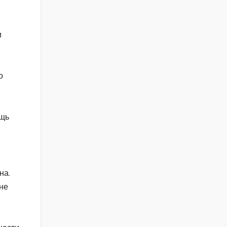
м
о
ощь
на.
 не