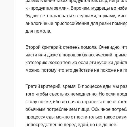
размельчение таких продуктов как сыр, яйца ил
к «продуктам земли». Впрочем, мудрецы во избе
будни, т.е. пользоваться ступками, терками, мя
аналогичные приспособления для резки помидоров
для помола.
Второй критерий: степень помола. Очевидно, ч
части или даже в порошок (классический приме
категорию
тохен
только если эти кусочки дейс
можно, потому что это действие не похоже на 
Третий критерий: время. В процессе еды мы ра
того чтобы съесть их немедленно. Но если прод
столу позже, ибо до начала трапезы еще остает
обычным потреблением пищи. Обычное потребле
процессу еды можно отнести только такое разм
непосредственно перед едой, но не до нее.