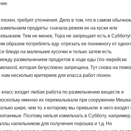
ние.
и
тохен,
требует уточнения. Дело в том, что в самом обычно
азмельчаем продукты: сначала режем их на куски или
вываем. Тем не менее, Тора не запрещает есть в Субботу!
ким образом потреблять еду: отрезать ее понемногу от одног
е блюдо на маленькие кусочки и только затем есть.
между размельчением продуктов в ходе еды (по-еврейски
мелахой,
которая безусловно запрещена. Тут снова на пом
 нам несколько критериев для класса работ
тохен.
 класс входит любая работа по размельчению веществ и
 поскольку именно их перемалывали при сооружении Мишка
олько шире, чем то, к которому мы привыкли: в него входят
ископаемые. Поэтому нельзя измельчать в Субботу, например,
аллы напильником для получения порошка и т.д. Но