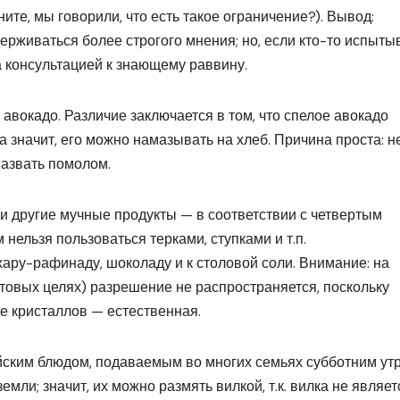
те, мы говорили, что есть такое ограничение?). Вывод:
ерживаться более строгого мнения; но, если кто-то испыты
а консультацией к знающему раввину.
 авокадо. Различие заключается в том, что спелое авокадо
а значит, его можно намазывать на хлеб. Причина проста: н
азвать помолом.
 и другие мучные продукты — в соответствии с четвертым
 нельзя пользоваться терками, ступками и т.п.
хару-рафинаду, шоколаду и к столовой соли. Внимание: на
ытовых целях) разрешение не распространяется, поскольку
ее кристаллов — естественная.
ским блюдом, подаваемым во многих семьях субботним утр
мли; значит, их можно размять вилкой, т.к. вилка не являет