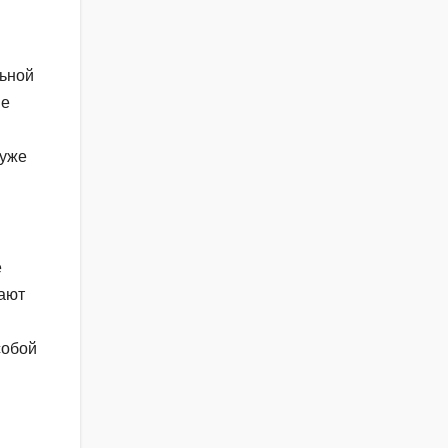
льной
не
 уже
е
шают
собой