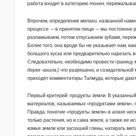
работа входит в категорию
тохен,
перемалыва
Впрочем, определение
мелахи,
названной нам
процессе
—
в принятии пищи — мы постоянно р
разламываем, потом откусываем зубами, переже
Более того, она вроде бы не указывает нам, ка
большого куска или предварительно нарезать вс
Следовательно, необходимо провести границу 
дерех-ахила),
что разрешено, и созидательной
приходят комментаторы Талмуда, которые дают
Первый критерий: продукты земли. В указанный
материалов, называемых «продуктами земли»,
Правда, понятие «продукты земли» в
алахе
неск
только растения, но и сама земля, а также ее 
комья земли или засохшей глины, натирать мет