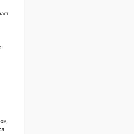
вает
ет
ом,
ся