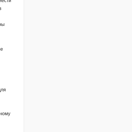
нести
в
ены
ие
для
чному