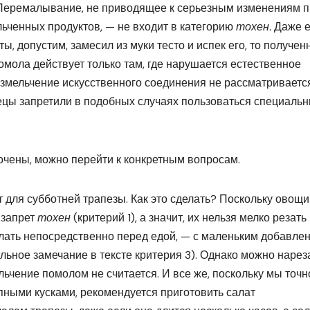
. Перемалывание, не приводящее к серьезным изменениям 
ченных продуктов, — не входит в категорию
тохен.
Даже 
, допустим, замесил из муки тесто и испек его, то получе
омола действует только там, где нарушается естественное
размельчение искусственного соединения не рассматриваетс
рецы запретили в подобных случаях пользоваться специаль
очены, можно перейти к конкретным вопросам.
 для субботней трапезы. Как это сделать? Поскольку овощи
 запрет
тохен
(критерий 1), а значит, их нельзя мелко резать
елать непосредственно перед едой, — с маленьким добавле
льное замечание в тексте критерия 3). Однако можно нарез
льчение помолом не считается. И все же, поскольку мы точн
упными кусками, рекомендуется приготовить салат