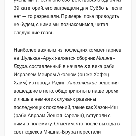
39 категорий, его запрещали для Субботы, если
нет — то разрешали. Примеры пока приводить
не будем, с ними мы познакомимся, читая
следующие главы.
Наиболее важным из последних комментариев
на Шульхан-Арух является сборник
Мишна-
Брура,
составленный в начале
XX
века раби
Исраэлем Меиром Акоэном (он же Хафец-
Хаим) из города Радин.
Алахические
решения,
вошедшие в него, общеприняты в наше время,
и лишь в немногих случаях раввины
последующих поколений, такие как Хазон-Иш
(раби Авраам Йешая Карелиц), вступали с
ними в полемику. Отметим, что после выхода в
свет кодекса Мишна-Брура перестали