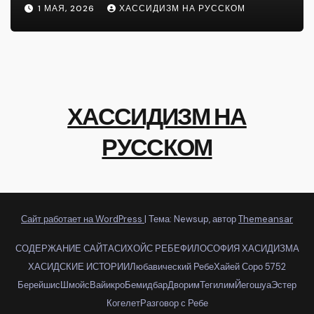
1 МАЯ, 2026
ХАССИДИЗМ НА РУССКОМ
ХАССИДИЗМ НА
РУССКОМ
Сайт работает на WordPress
|
Тема: Newsup, автор
Themeansar
СОДЕРЖАНИЕ САЙТА
СИХОЙС РЕБЕ
ФИЛОСОФИЯ ХАСИДИЗМА
ХАСИДСКИЕ ИСТОРИИ
Любавический Ребе
Хайей Соро 5752
Берейшис
Шмойс
Вайикро
Бемидбар
Дворим
Тегилим
Йегошуа
Эстер
Когелет
Разговор с Ребе