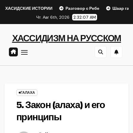
Перейти
СКИЕ ИСТОРИИ
Разговор с Ребе
Шаар гайихуд гл. 1 
к
Чт. Авг 6th, 2026
2:32:07 AM
содержанию
ХАССИДИЗМ НА РУССКОМ
ГАЛАХА
5. Закон (алаха) и его
принципы