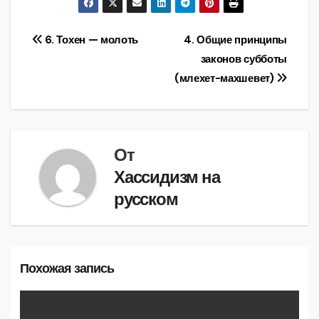
Навигация
6. Тохен — молоть
4. Общие принципы
законов субботы
по
(млехет-махшевет)
записям
От
Хассидизм на
русском
Похожая запись