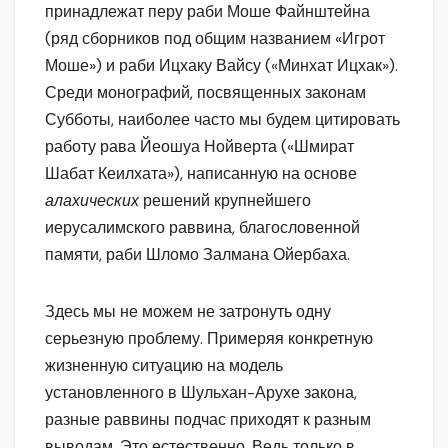
принадлежат перу раби Моше Файнштейна
(ряд сборников под общим названием «Игрот
Моше») и раби Ицхаку Вайсу («Минхат Ицхак»).
Среди монографий, посвященных законам
Субботы, наиболее часто мы будем цитировать
работу рава Йеошуа Нойверта («Шмират
Шабат Кеилхата»), написанную на основе
алахических
решений крупнейшего
иерусалимского раввина, благословенной
памяти, раби Шломо Залмана Ойербаха.
Здесь мы не можем не затронуть одну
серьезную проблему. Примеряя конкретную
жизненную ситуацию на модель
установленного в Шульхан-Арухе закона,
разные раввины подчас приходят к разным
выводам. Это естественно. Ведь только в