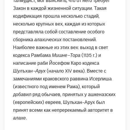
талмудист, мог выяснить, что от него требует
Закон в каждой жизненной ситуации. Такая
кодификация прошла несколько стадий,
несколько крупных вех, каждая из которых
представляла собой составление особого
сборника
алахических
постановлений.
Наиболее важные из этих вех: выход в свет
кодекса Рамбама
Мишне-Тора
(1135 г.) и
написание раби Йосефом Каро кодекса
Шулъхан-Арух
(начало XIV века). Вместе с
замечаниями краковского раввина Исерлиша
(известного под именем Рама), который
добавил ряд обычаев, принятых у ашкеназских
(европейских) евреев, Шульхан-Арух был
принят всеми как непререкаемый авторитет в
алахе.