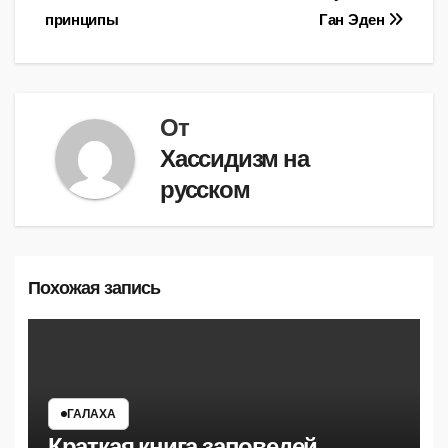
принципы
Ган Эден
по
записям
От
Хассидизм на
русском
Похожая запись
ГАЛАХА
Краткая книга заповедей