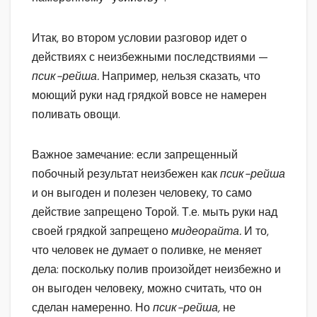
Итак, во втором условии разговор идет о
действиях с неизбежными последствиями —
псик-рейша.
Например, нельзя сказать, что
моющий руки над грядкой вовсе не намерен
поливать овощи.
Важное замечание: если запрещенный
побочный результат неизбежен как
псик-рейша
и он выгоден и полезен человеку, то само
действие запрещено Торой. Т.е. мыть руки над
своей грядкой запрещено
мидеорайта.
И то,
что человек не думает о поливке, не меняет
дела: поскольку полив произойдет неизбежно и
он выгоден человеку, можно считать, что он
сделан намеренно. Но
псик-рейша,
не