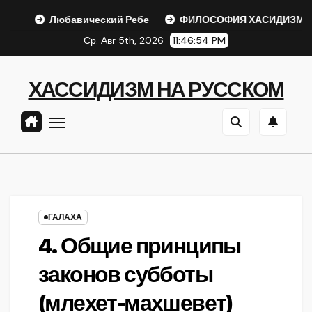
Перейти
юбавический Ребе
ФИЛОСОФИЯ ХАСИДИЗМА
ХАСИ
к
Ср. Авг 5th, 2026
11:46:55 PM
содержанию
ХАССИДИЗМ НА РУССКОМ
ГАЛАХА
4. Общие принципы
законов субботы
(млехет-махшевет)