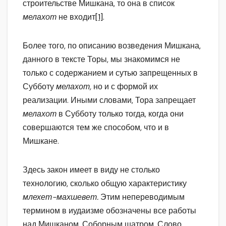
строительстве Мишкана, то она в список
мелахот
не входит
[1]
.
Более того, по описанию возведения Мишкана,
данного в тексте Торы, мы знакомимся не
только с содержанием и сутью запрещенных в
Субботу
мелахот,
но и с формой их
реализации. Иными словами, Тора запрещает
мелахот
в Субботу только тогда, когда они
совершаются тем же способом, что и в
Мишкане.
Здесь закон имеет в виду не столько
технологию, сколько общую характеристику
млехет-махшевет.
Этим непереводимым
термином в иудаизме обозначены все работы
над Мишканом, Соборным шатром. Слово