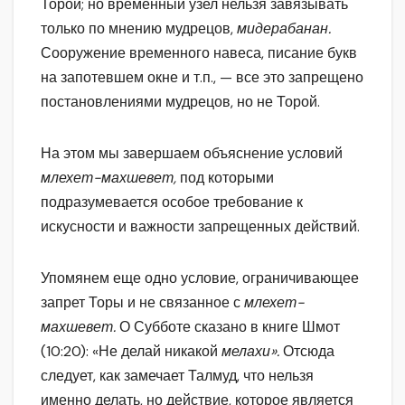
Торой; но временный узел нельзя завязывать
только по мнению мудрецов,
мидерабанан.
Сооружение временного навеса, писание букв
на запотевшем окне и т.п., — все это запрещено
постановлениями мудрецов, но не Торой.
На этом мы завершаем объяснение условий
млехет-махшевет,
под которыми
подразумевается особое требование к
искусности и важности запрещенных действий.
Упомянем еще одно условие, ограничивающее
запрет Торы и не связанное с
млехет-
махшевет.
О Субботе сказано в книге Шмот
(10:20): «Не делай никакой
мелахи».
Отсюда
следует, как замечает Талмуд, что нельзя
именно делать, но действие, которое является