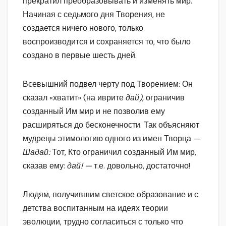
прекратил преобразовывать и изменять мир.
Начиная с седьмого дня Творения, не
создается ничего нового, только
воспроизводится и сохраняется то, что было
создано в первые шесть дней.
Всевышний подвел черту под Творением: Он
сказал «хватит» (на иврите
дай),
ограничив
созданный Им мир и не позволив ему
расширяться до бесконечности. Так объясняют
мудрецы этимологию одного из имен Творца —
Шадай:
Тот, Кто ограничил созданный Им мир,
сказав ему:
дай! —
т.е. довольно, достаточно!
Людям, получившим светское образование и с
детства воспитанным на идеях теории
эволюции, трудно согласиться с только что