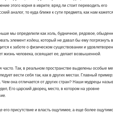
ение этого корня в иврите; вряд ли стоит переводить его
ский аналог, то куда ближе к сути предмета, как нам кажется
аньше мы определили как
холь,
будничное, рядовое, обыденн
овать элемент
кодеш,
который не давал бы ему погрязнуть 
дится к заботе о физическом существовании и удовлетворе
т жизнь человека, освящает ее, делает возвышенной.
 часто. Так, в реальном пространстве выделены особые ме
едует вести себя так, как в других местах. Главный пример:
.
Чем она отличается от других стран? Наши мудрецы назы
дел, Его царский дворец, место, в котором на уровне
ие.
це его присутствие и власть ощутимее, а еще более ощутим