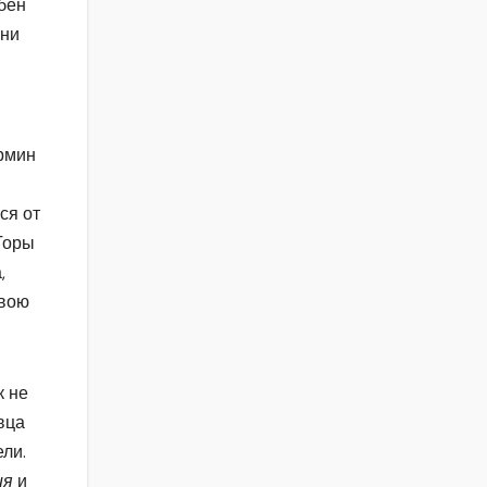
обен
зни
ермин
ся от
Торы
,
свою
к не
вца
ели.
ия
и