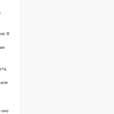
,
ое. В
в
нии
ста,
вали
о оно