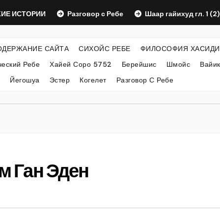
СТОРИИ
Разговор с Ребе
Шаар гайихуд гл. 1 (2)
ОДЕРЖАНИЕ САЙТА
СИХОЙС РЕБЕ
ФИЛОСОФИЯ ХАСИДИ
еский Ребе
Хайей Соро 5752
Берейшис
Шмойс
Вайи
Йегошуа
Эстер
Когелет
Разговор С Ребе
ам Ган Эден