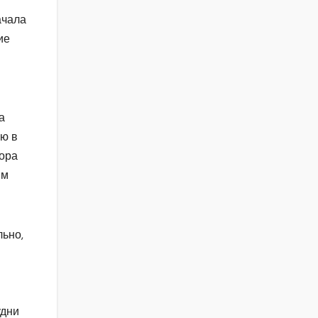
ачала
ие
а
ию в
тора
ым
льно,
удни