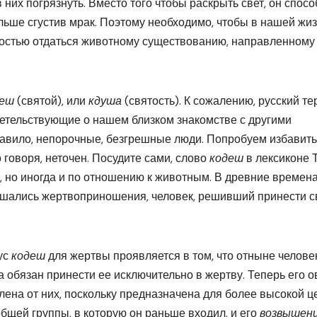
в них погрязнуть. Вместо того чтобы раскрыть свет, он спос
льше сгустив мрак. Поэтому необходимо, чтобы в нашей жи
лностью отдаться животному существованию, направленному
деш
(святой), или
кдуша
(святость). К сожалению, русский т
етельствующие о нашем близком знакомстве с другими
равило, непорочные, безгрешные люди. Попробуем избавить
о говоря, неточен. Посудите сами, слово
кодеш
в лексиконе 
, но иногда и по отношению к животным. В древние времена
ершались жертвоприношения, человек, решивший принести 
ус
кодеш
для жертвы проявляется в том, что отныне челове
 а обязан принести ее исключительно в жертву. Теперь его о
елена от них, поскольку предназначена для более высокой ц
общей группы, в которую он раньше входил, и его
возвышен