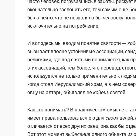
часто человек, погрузившись в заботы, рискует 
окончательно заслонить его, тем самым еще бо
было нечто, что не позволяло бы человеку по
исключительно на потребление.
И вот здесь мы вводим понятие святости —
ко
вызывает вполне устойчивые ассоциации, свид
религиями, где под святыми понимаются, как п
этих ассоциаций, тем более, что перевод, строг
используется не только применительно к людям
когда стоял Иерусалимский храм, а в нем сов
овцу на алтарь, объявлял ее
кодеш,
святой.
Как это понимать? В практическом смысле стат
имеет права пользоваться ею для
своих
целей,
отличается от всех других овец, она как бы отд
Вот этот момент
выделения
одного объекта из 