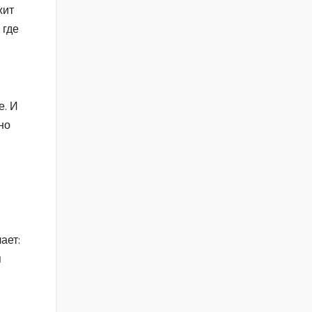
жит
 где
е. И
но
ает:
я