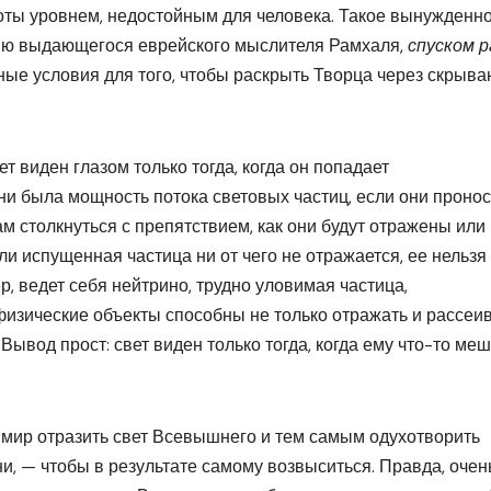
оты уровнем, недостойным для человека. Такое вынужденн
ию выдающегося еврейского мыслителя Рамхаля,
спуском р
ые условия для того, чтобы раскрыть Творца через скрыв
т виден глазом только тогда, когда он попадает
ни была мощность потока световых частиц, если они проно
ам столкнуться с препятствием, как они будут отражены или
сли испущенная частица ни от чего не отражается, ее нельзя
р, ведет себя нейтрино, трудно уловимая частица,
физические объекты способны не только отражать и рассеи
 Вывод прост: свет виден только тогда, когда ему что-то меш
 мир отразить свет Всевышнего и тем самым одухотворить
и, — чтобы в результате самому возвыситься. Правда, очен