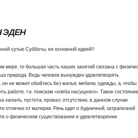
Н ЭДЕН
нной сутью Субботы, ее основной идеей?
м мире, то большая часть наших занятий связана с физиче
аша природа. Ведь человек вынужден удовлетворять
он не может обойтись без жилья, мебели, одежды, а, чтобы
ь работе, т.е. поискам «хлеба насущного». Такое состояни
ва
халалъ,
пустота, провал, отсутствие, в данном случае
то отлично от материи. Речь идет о будничной, затрапезной
оте о физическом существовании и удовлетворении