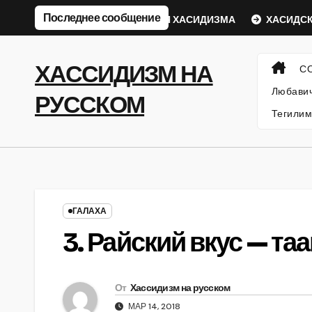
Перейти
Последнее сообщение
кий Ребе
ФИЛОСОФИЯ ХАСИДИЗМА
ХАСИДСКИЕ И
к
содержанию
ХАССИДИЗМ НА
С
Любавич
РУССКОМ
Тегилим
ГАЛАХА
3. Райский вкус — та
От
Хассидизм на русском
МАР 14, 2018