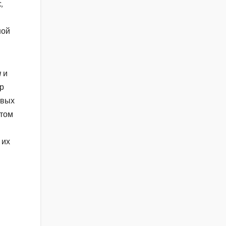
,
ной
ш
и
ор
рвых
отом
 их