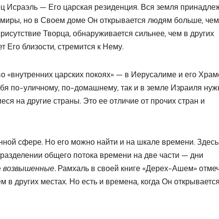
рец Исраэль — Его царская резиденция. Вся земля принадле
 миры, но в Своем доме Он открывается людям больше, чем
рисутствие Творца, обнаруживается сильнее, чем в других
т Его близости, стремится к Нему.
о «внутренних царских покоях» — в Иерусалиме и его Храм
себя по-уличному, по-домашнему, так и в земле Израиля нуж
ся на другие страны. Это ее отличие от прочих стран и
ной сфере. Но его можно найти и на шкале времени. Здесь
 разделении общего потока времени на две части — дни
е
возвышенные.
Рамхаль в своей книге «Дерех-Ашем» отмеч
м в других местах. Но есть и времена, когда Он открываетс