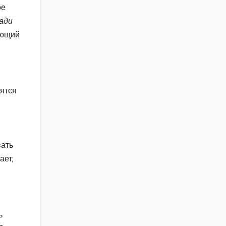
ое
ади
ающий
сятся
вать
ает;
ь