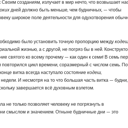
Своим созданиям, излучает в мир нечто, что возвышает нас
оких
дней должно быть меньше, чем будничных, — чтобы
веку широкое поле деятельности для одухотворения обыч
 необходимо было установить точную пропорцию между
коде
иальной жизнью, а с другой, не погряз бы в ней. Конструкт
ие святого ко всему прочему — как один к семи! В семь пе
 повторился цикл времени, соразмерный с числом семь. П
 конце витка всегда наступало состояние
кодеш,
дели. И несмотря на то что большая часть витка — будни,
скольку завершается всё духовным взлетом.
а не только позволяет человеку не погрязнуть в
дни смыслом и значением. Отныне будничные дни — это