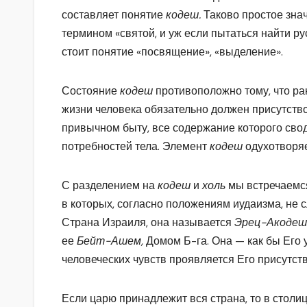
составляет понятие
кодеш.
Таково простое знач
термином «святой, и уж если пытаться найти рус
стоит понятие «посвящение», «выделение».
Состояние
кодеш
противоположно тому, что р
жизни человека обязательно должен присутств
привычном быту, все содержание которого сво
потребностей тела. Элемент
кодеш
одухотворяе
С разделением на
кодеш
и
холь
мы встречаемся
в которых, согласно положениям иудаизма, не сл
Страна Израиля, она называется
Эрец-Акодеш
ее
Бейт-Ашем,
Домом Б-га. Она — как бы Его у
человеческих чувств проявляется Его присутств
Если царю принадлежит вся страна, то в столи