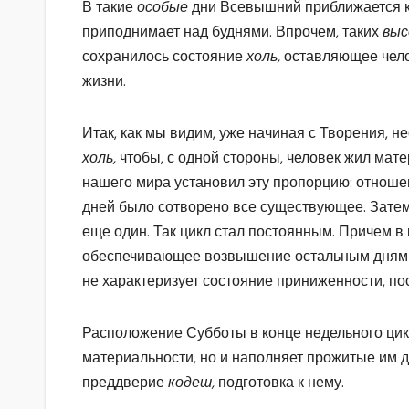
В такие
особые
дни Всевышний приближается к 
приподнимает над буднями. Впрочем, таких
выс
сохранилось состояние
холь,
оставляющее чело
жизни.
Итак, как мы видим, уже начиная с Творения,
холь,
чтобы, с одной стороны, человек жил матер
нашего мира установил эту пропорцию: отношен
дней было сотворено все существующее. Затем
еще один. Так цикл стал постоянным. Причем в
обеспечивающее возвышение остальным дням не
не характеризует состояние приниженности, по
Расположение Субботы в конце недельного цикл
материальности, но и наполняет прожитые им 
преддверие
кодеш,
подготовка к нему.