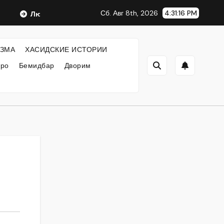
Сб. Авг 8th, 2026
4:31:16 PM
Любавический Ребе
ФИЛОСОФИЯ ХАСИДИЗМА
Х
ЗМА
ХАСИДСКИЕ ИСТОРИИ
кро
Бемидбар
Дворим