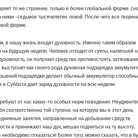
ряет то же строение, только в более глобальной форме: сн
а ними -седьмое тысячелетие, покой. После чего все творен
новой форме.
м, в нашу жизнь входит духовность. Именно таким образом
 на будущую недели. Человек отходит от суеты, налипшей н
уховность, он получает средство противостоять затягиван
 выступает как своего рода духовная подзарядка аккумуля
рерывной подзарядки делают обычный аккумулятор способн
к и Суббота дает заряд духовности на всю неделю.
требуют от нас каких-то особых норм поведения. Неудивите
бя соответственно той ступени, на которую мы в этот день
едневные занятия, направленные на добывание средств
сти и принижают наш дух, мешая подняться на ту высоту,
 необходимо отказаться! Более того, можно сказать, что в б