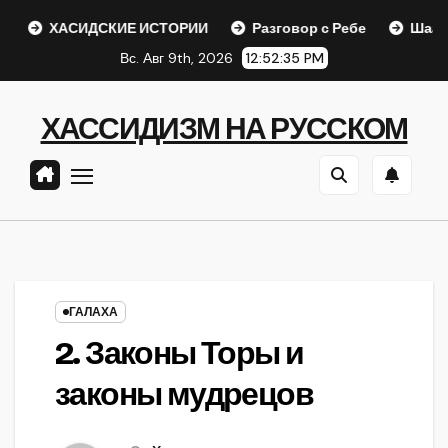
Перейти
ХАСИДСКИЕ ИСТОРИИ
Разговор с Ребе
Шаар гайихуд 
к
Вс. Авг 9th, 2026
12:52:36 PM
содержанию
ХАССИДИЗМ НА РУССКОМ
ГАЛАХА
2. Законы Торы и
законы мудрецов