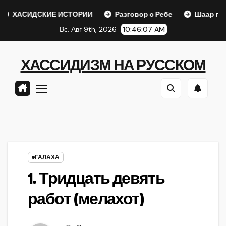
Перейти
ДСКИЕ ИСТОРИИ
Разговор с Ребе
Шаар гайихуд гл. 1 
к
Вс. Авг 9th, 2026
10:46:08 AM
содержанию
ХАССИДИЗМ НА РУССКОМ
ГАЛАХА
1. Тридцать девять
работ (мелахот)