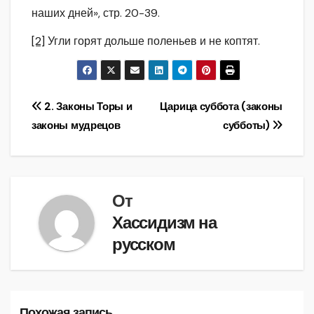
наших дней», стр. 20-39.
[2]
Угли горят дольше поленьев и не коптят.
Навигация
2. Законы Торы и
Царица суббота (законы
законы мудрецов
субботы)
по
записям
От
Хассидизм на
русском
Похожая запись