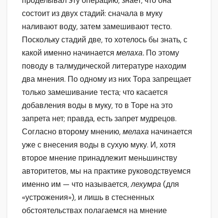
проделывал эту операцию, знает, что она
состоит из двух стадий: сначала в муку
наливают воду, затем замешивают тесто.
Поскольку стадий две, то хотелось бы знать, с
какой именно начинается
мелаха.
По этому
поводу в талмудической литературе находим
два мнения. По одному из них Тора запрещает
только замешивание теста; что касается
добавления воды в муку, то в Торе на это
запрета нет; правда, есть запрет мудрецов.
Согласно второму мнению,
мелаха
начинается
уже с внесения воды в сухую муку. И, хотя
второе мнение принадлежит меньшинству
авторитетов, мы на практике руководствуемся
именно им — что называется,
лехумра
(для
«устрожения»), и лишь в стесненных
обстоятельствах полагаемся на мнение