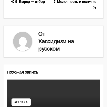
Навигация
9. Борер — отбор
7. Мелочность и величие
по
записям
От
Хассидизм на
русском
Похожая запись
ГАЛАХА