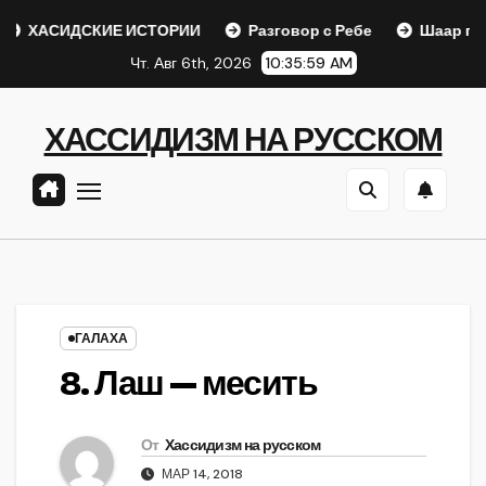
Перейти
ИДСКИЕ ИСТОРИИ
Разговор с Ребе
Шаар гайихуд гл. 
к
Чт. Авг 6th, 2026
10:36:00 AM
содержанию
ХАССИДИЗМ НА РУССКОМ
ГАЛАХА
8. Лаш — месить
От
Хассидизм на русском
МАР 14, 2018