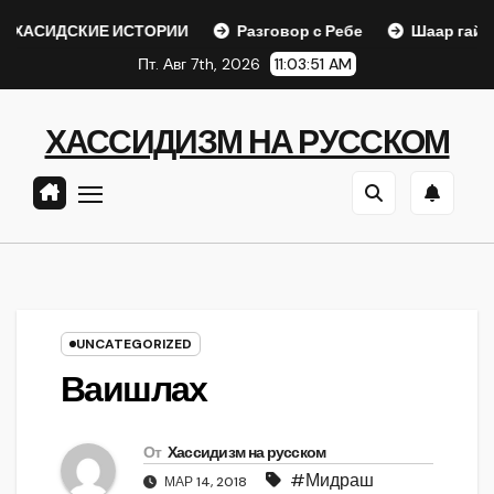
Перейти
КИЕ ИСТОРИИ
Разговор с Ребе
Шаар гайихуд гл. 1 (2
к
Пт. Авг 7th, 2026
11:03:52 AM
содержанию
ХАССИДИЗМ НА РУССКОМ
UNCATEGORIZED
Ваишлах
От
Хассидизм на русском
#Мидраш
МАР 14, 2018