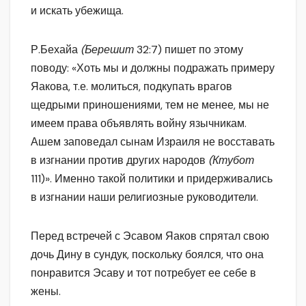
и искать убежища.
Р.Бехайа
(Берешит
32:7) пишет по этому
поводу: «Хоть мы и должны подражать примеру
Яакова, т.е. молиться, подкупать врагов
щедрыми приношениями, тем не менее, мы не
имеем права объявлять войну язычникам.
Ашем заповедал сынам Израиля не восставать
в изгнании против других народов
(Ктубот
111)». Именно такой политики и придерживались
в изгнании наши религиозные руководители.
Перед встречей с Эсавом Яаков спрятал свою
дочь Дину в сундук, поскольку боялся, что она
понравится Эсаву и тот потребует ее себе в
жены.