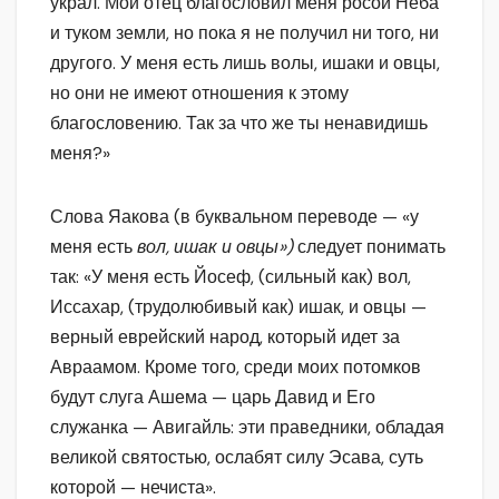
украл. Мой отец благословил меня росой Неба
и туком земли, но пока я не получил ни того, ни
другого. У меня есть лишь волы, ишаки и овцы,
но они не имеют отношения к этому
благословению. Так за что же ты ненавидишь
меня?»
Слова Яакова (в буквальном переводе — «у
меня есть
вол, ишак и овцы»)
следует понимать
так: «У меня есть Йосеф, (сильный как) вол,
Иссахар, (трудолюбивый как) ишак, и овцы —
верный еврейский народ, который идет за
Авраамом. Кроме того, среди моих потомков
будут слуга Ашема — царь Давид и Его
служанка — Авигайль: эти праведники, обладая
великой святостью, ослабят силу Эсава, суть
которой — нечиста».