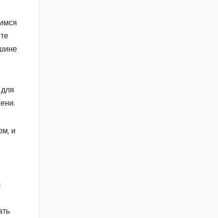
димся
ите
ишине
 для
ени.
м, и
л
ать