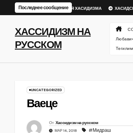
Перейти
Последнее сообщение
кий Ребе
ФИЛОСОФИЯ ХАСИДИЗМА
ХАСИДСКИЕ И
к
содержанию
ХАССИДИЗМ НА
С
Любавич
РУССКОМ
Тегилим
UNCATEGORIZED
Ваеце
От
Хассидизм на русском
#Мидраш
МАР 14, 2018