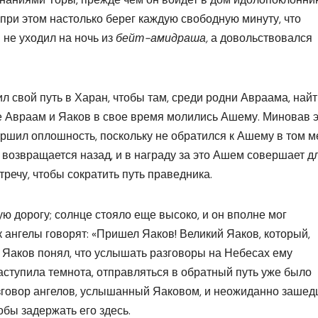
 при этом настолько берег каждую свободную минуту, что
 не уходил на ночь из
бейт-амидраша,
а довольствовался
 свой путь в Харан, чтобы там, среди родни Авраама, найт
где Авраам и Яаков в свое время молились Ашему. Миновав 
ершил оплошность, поскольку не обратился к Ашему в том м
он возвращается назад, и в награду за это Ашем совершает д
тречу, чтобы сократить путь праведника.
ю дорогу; солнце стояло еще высоко, и он вполне мог
к ангелы говорят: «Пришел Яаков! Великий Яаков, который,
да Яаков понял, что услышать разговоры на Небесах ему
аступила темнота, отправляться в обратный путь уже было
Разговор ангелов, услышанный Яаковом, и неожиданно заше
обы задержать его здесь.