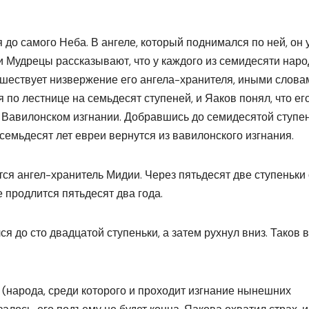
до самого Неба. В ангеле, который поднимался по ней, он 
и Мудрецы рассказывают, что у каждого из семидесяти нар
едшествует низвержение его ангела-хранителя, иными слов
 по лестнице на семьдесят ступеней, и Яаков понял, что ег
 Вавилонском изгнании. Добравшись до семидесятой ступен
з семьдесят лет евреи вернутся из вавилонского изгнания.
тся ангел-хранитель Мидии. Через пятьдесят две ступеньки
е продлится пятьдесят два года.
я до сто двадцатой ступеньки, а затем рухнул вниз. Таков в
(народа, среди которого и проходит изгнание нынешних