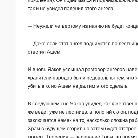
поколений). Он поднимался и поднимался, и, каз
так и не увидел падения этого ангела.
— Неужели четвертому изгнанию не будет конц
— Даже если этот ангел поднимется по лестнице
ответил Ашем.
И вновь Яаков услышал разговор ангелов навер
хранители народов были недовольны тем, что 
убить его, но Ашем не дал им этого сделать.
В следующем сне Яаков увидел, как к жертвен
же ведет уже не лестница, а пологий склон, под
заключается намек на то, насколько сложна раб
Храм в будущем сгорит, но затем будет отстро
момент Творения — дарование Торы, во время к