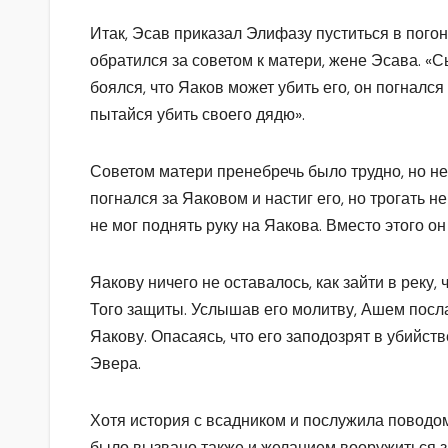
Итак, Эсав приказал Элифазу пуститься в пого
обратился за советом к матери, жене Эсава. «С
боялся, что Яаков может убить его, он погнался 
пытайся убить своего дядю».
Советом матери пренебречь было трудно, но не
погнался за Яаковом и настиг его, но трогать н
не мог поднять руку на Яакова. Вместо этого о
Яакову ничего не оставалось, как зайти в реку,
Того защиты. Услышав его молитву, Ашем посла
Яакову. Опасаясь, что его заподозрят в убийст
Эвера.
Хотя история с всадником и послужила поводо
было вызвано также и желанием вооружиться з