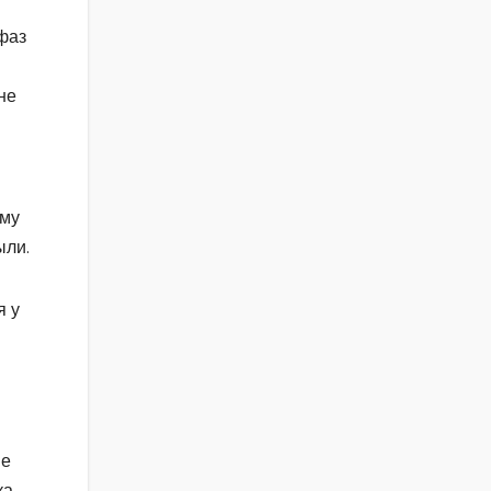
фаз
не
ому
ыли.
я у
ие
ка