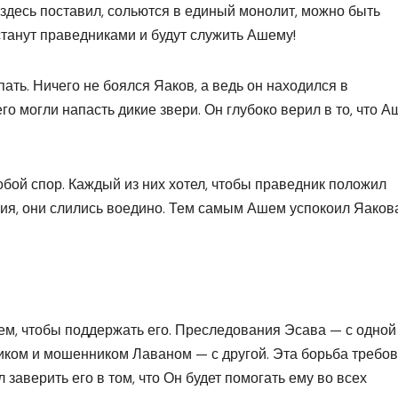
 здесь поставил, сольются в единый монолит, можно быть
танут праведниками и будут служить Ашему!
пать. Ничего не боялся Яаков, а ведь он находился в
о могли напасть дикие звери. Он глубоко верил в то, что 
обой спор. Каждый из них хотел, чтобы праведник положил
ения, они слились воедино. Тем самым Ашем успокоил Яакова
ем, чтобы поддержать его. Преследования Эсава — с одной
иком и мошенником Лаваном — с другой. Эта борьба требо
аверить его в том, что Он будет помогать ему во всех