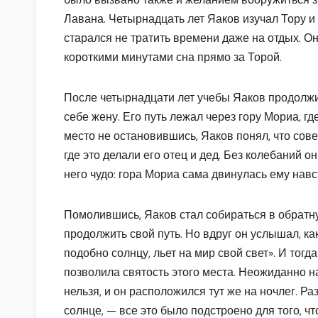
Лавана. Четырнадцать лет Яаков изучал Тору и
старался не тратить времени даже на отдых. Он
короткими минутами сна прямо за Торой.
После четырнадцати лет учебы Яаков продолжил
себе жену. Его путь лежал через гору Мориа, 
место не остановившись, Яаков понял, что сов
где это делали его отец и дед. Без колебаний 
него чудо: гора Мориа сама двинулась ему навс
Помолившись, Яаков стал собираться в обратну
продолжить свой путь. Но вдруг он услышал, ка
подобно солнцу, льет на мир свой свет». И тог
позволила святость этого места. Неожиданно н
нельзя, и он расположился тут же на ночлег. 
солнце, — все это было подстроено для того, чт