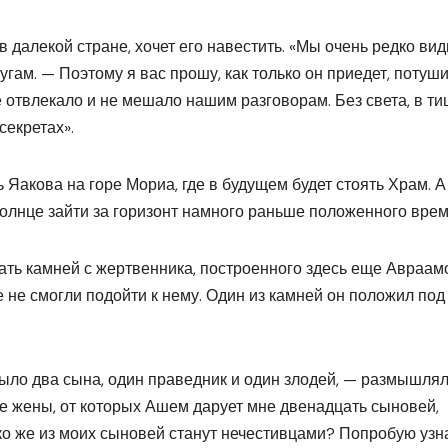
 в далекой стране, хочет его навестить. «Мы очень редко ви
угам. — Поэтому я вас прошу, как только он приедет, потуш
е отвлекало и не мешало нашим разговорам. Без света, в т
секретах».
Яакова на горе Мориа, где в будущем будет стоять Храм. А
 солнце зайти за горизонт намного раньше положенного врем
ать камней с жертвенника, построенного здесь еще Авраамо
 не смогли подойти к нему. Один из камней он положил под
было два сына, один праведник и один злодей, — размышля
ре жены, от которых Ашем дарует мне двенадцать сыновей,
ко же из моих сыновей станут нечестивцами? Попробую узн