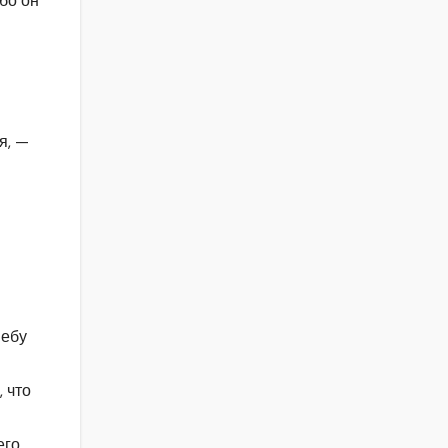
ибо он
я, —
и
небу
 что
его