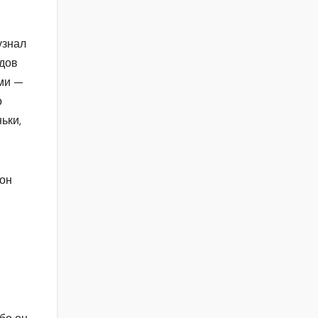
узнал
одов
ами —
о
ьки,
 он