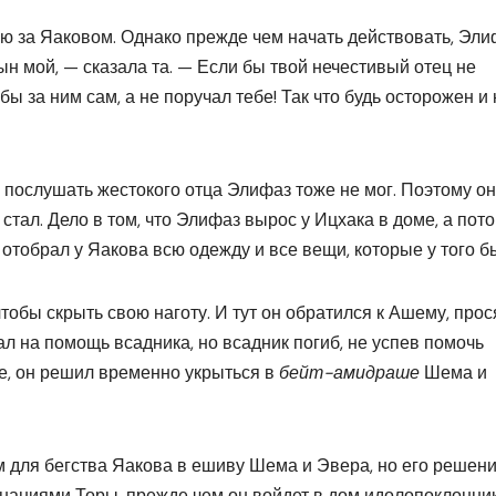
ню за Яаковом. Однако прежде чем начать действовать, Эли
ын мой, — сказала та. — Если бы твой нечестивый отец не
бы за ним сам, а не поручал тебе! Так что будь осторожен и 
 послушать жестокого отца Элифаз тоже не мог. Поэтому он
е стал. Дело в том, что Элифаз вырос у Ицхака в доме, а пот
н отобрал у Яакова всю одежду и все вещи, которые у того б
 чтобы скрыть свою наготу. И тут он обратился к Ашему, прос
л на помощь всадника, но всадник погиб, не успев помочь
ве, он решил временно укрыться в
бейт-амидраше
Шема и
м для бегства Яакова в ешиву Шема и Эвера, но его решен
наниями Торы, прежде чем он войдет в дом идолопоклонни