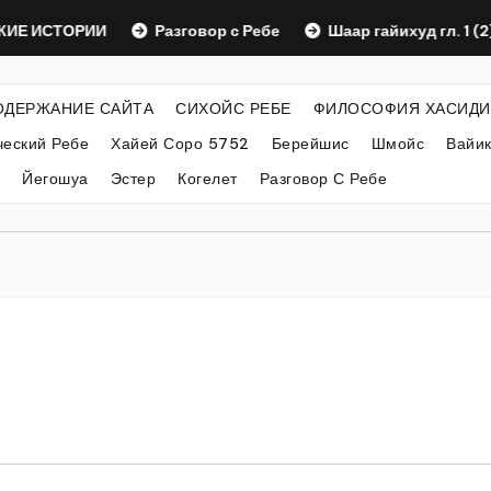
СТОРИИ
Разговор с Ребе
Шаар гайихуд гл. 1 (2)
ОДЕРЖАНИЕ САЙТА
СИХОЙС РЕБЕ
ФИЛОСОФИЯ ХАСИДИ
еский Ребе
Хайей Соро 5752
Берейшис
Шмойс
Вайи
Йегошуа
Эстер
Когелет
Разговор С Ребе