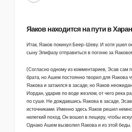
Яаков находится на пути в Хара
Итак, Яаков покинул Беер-Шеву. И хотя ушел он
сыну Элифазу отправиться в погоню за Яаковом,
(Согласно одному из комментариев, Эсав сам п
брата, но Ашем постоянно творил для Яакова чу
Яакова и затаился в засаде, но Яаков неожид
Иордан, ударив по воде жезлом, от чего река 
по суше. Не дождавшись Яакова в засаде, Эсав
источниками. Именно здесь Яаков решил немно
нелегкий поход. Он вошел в пещеру, чтобы иску
Однако Ашем вызволил Яакова и из этой беды. 