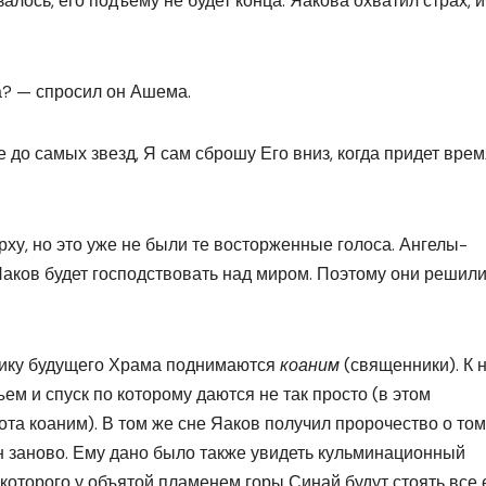
алось, его подъему не будет конца. Яакова охватил страх, 
а? — спросил он Ашема.
 до самых звезд, Я сам сброшу Его вниз, когда придет врем
ху, но это уже не были те восторженные голоса. Ангелы-
Яаков будет господствовать над миром. Поэтому они решил
нику будущего Храма поднимаются
коаним
(священники). К 
ъем и спуск по которому даются не так просто (в этом
ота коаним). В том же сне Яаков получил пророчество о том,
ен заново. Ему дано было также увидеть кульминационный
оторого у объятой пламенем горы Синай будут стоять все 