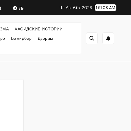
Чт. Авг 6th, 2026
1:51:09 AM
Любавический Ребе
ФИЛОСОФИЯ ХАСИДИЗМА
ЗМА
ХАСИДСКИЕ ИСТОРИИ
кро
Бемидбар
Дворим