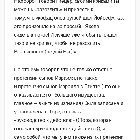
Наоборот, говорит йецер, своими криками ты
можешь «разозлить», и привести к
тому, что «кофац олов ругзой шел Йойсеф», как
это произошло из-за просьбы Якова
сидеть в покое! И лучше уже чтобы ты сидел
тихо и не кричал, чтобы не разозлить
Вс-вышнего (не дай Б-г)!»
На это ему говорят, что не только ответ на
претензии сынов Израиля, но также
и претензия сынов Израиля в Египте (что они
отказываются от большого имущества,
главное – выйти из изгнания) была записана и
установлена в Торе, от языка
«руководство к действию» ((Тора, которая
означает «руководство к действию»)), и
само собой, что мы учим также из их претензии