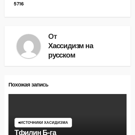
5716
по
записям
От
Хассидизм на
русском
Похожая запись
ИСТОЧНИКИ ХАСИДИЗМА
Тфилин Б-га