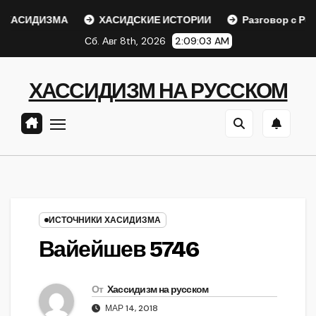
Перейти
АСИДИЗМА
ХАСИДСКИЕ ИСТОРИИ
Разговор с Ребе
к
Сб. Авг 8th, 2026
2:09:04 AM
содержанию
ХАССИДИЗМ НА РУССКОМ
ИСТОЧНИКИ ХАСИДИЗМА
Вайейшев 5746
От
Хассидизм на русском
МАР 14, 2018