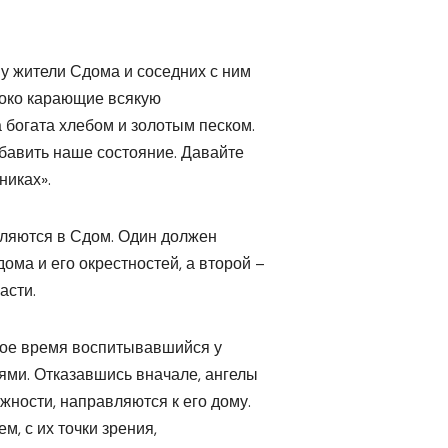
му жители Сдома и соседних с ним
токо карающие всякую
а богата хлебом и золотым песком.
убавить наше состояние. Давайте
никах».
вляются в Сдом. Один должен
ма и его окрестностей, а второй –
асти.
лгое время воспитывавшийся у
тями. Отказавшись вначале, ангелы
ности, направляются к его дому.
, с их точки зрения,