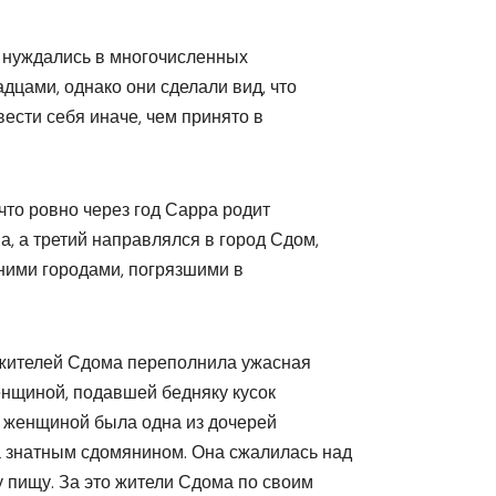
 нуждались в многочисленных
дцами, однако они сделали вид, что
вести себя иначе, чем принято в
то ровно через год Сарра родит
, а третий направлялся в город Сдом,
дними городами, погрязшими в
жителей Сдома переполнила ужасная
енщиной, подавшей бедняку кусок
й женщиной была одна из дочерей
 знатным сдомянином. Она сжалилась над
 пищу. За это жители Сдома по своим