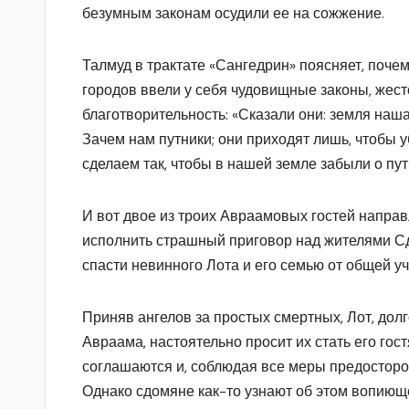
безумным законам осудили ее на сожжение.
Талмуд в трактате «Сангедрин» поясняет, поче
городов ввели у себя чудовищные законы, жес
благотворительность: «Сказали они: земля наш
Зачем нам путники; они приходят лишь, чтобы 
сделаем так, чтобы в нашей земле забыли о пут
И вот двое из троих Авраамовых гостей напра
исполнить страшный приговор над жителями Сдо
спасти невинного Лота и его семью от общей уч
Приняв ангелов за простых смертных, Лот, до
Авраама, настоятельно просит их стать его гос
соглашаются и, соблюдая все меры предосторож
Однако сдомяне как-то узнают об этом вопиющем