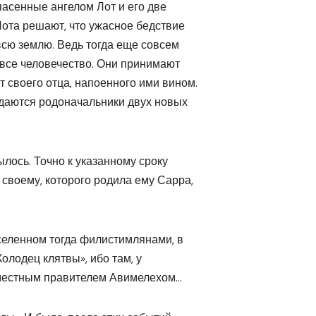
пасенные ангелом Лот и его две
Лота решают, что ужасное бедствие
 всю землю. Ведь тогда еще совсем
все человечество. Они принимают
т своего отца, напоенного ими вином.
ждаются родоначальники двух новых
лось. Точно к указанному сроку
своему, которого родила ему Сарра,
селенном тогда филистимлянами, в
олодец клятвы», ибо там, у
 местным правителем Авимелехом…