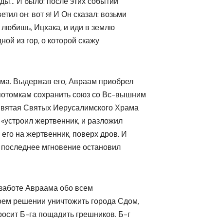
ды… И было: после этих событий
тил он: вот я! И Он сказал: возьми
ы любишь, Ицхака, и иди в землю
ной из гор, о которой скажу
ма. Выдержав его, Авраам приобрел
 потомкам сохранить союз со Вс-вышним
я Святая Святых Иерусалимского Храма
 «устроил жертвенник, и разложил
 его на жертвенник, поверх дров. И
 в последнее мгновение остановил
 заботе Авраама обо всем
воем решении уничтожить города Сдом,
просит Б-га пощадить грешников. Б-г