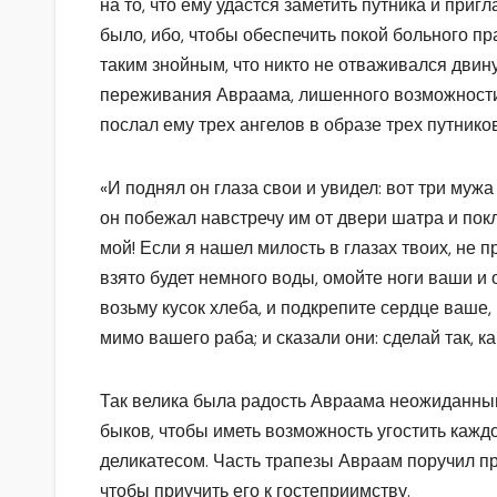
на то, что ему удастся заметить путника и пригл
было, ибо, чтобы обеспечить покой больного пр
таким знойным, что никто не отваживался двину
переживания Авраама, лишенного возможност
послал ему трех ангелов в образе трех путников
«И поднял он глаза свои и увидел: вот три мужа 
он побежал навстречу им от двери шатра и покл
мой! Если я нашел милость в глазах твоих, не 
взято будет немного воды, омойте ноги ваши и 
возьму кусок хлеба, и подкрепите сердце ваше,
мимо вашего раба; и сказали они: сделай так, к
Так велика была радость Авраама неожиданным 
быков, чтобы иметь возможность угостить кажд
деликатесом. Часть трапезы Авраам поручил п
чтобы приучить его к гостеприимству.