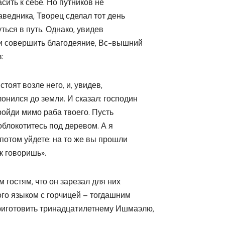
асить к себе. Но путников не
аведника, Творец сделал тот день
ться в путь. Однако, увидев
и совершить благодеяние, Вс-вышний
:
стоят возле него, и, увидев,
онился до земли. И сказал: господин
пройди мимо раба твоего. Пусть
облокотитесь под деревом. А я
 потом уйдете: на то же вы прошли
ак говоришь».
гостям, что он зарезал для них
ого языком с горчицей – тогдашним
риготовить тринадцатилетнему Ишмаэлю,