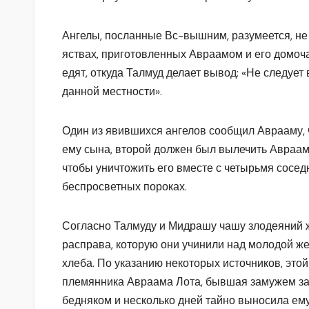
Ангелы, посланные Вс-вышним, разумеется, не
яствах, приготовленных Авраамом и его домоча
едят, откуда Талмуд делает вывод: «Не следует 
данной местности».
Один из явившихся ангелов сообщил Аврааму, ч
ему сына, второй должен был вылечить Авраама
чтобы уничтожить его вместе с четырьмя сосе
беспросветных пороках.
Согласно Талмуду и Мидрашу чашу злодеяний 
расправа, которую они учинили над молодой ж
хлеба. По указанию некоторых источников, это
племянника Авраама Лота, бывшая замужем за
бедняком и несколько дней тайно выносила ему