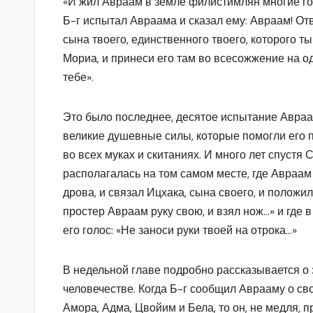
«И жил Авраам в земле филистимлян многие го
Б-г испытал Авраама и сказал ему: Авраам! Отве
сына твоего, единственного твоего, которого т
Мориа, и принеси его там во всесожжение на од
тебе».
Это было последнее, десятое испытание Авраа
великие душевные силы, которые помогли его
во всех муках и скитаниях. И много лет спуст
располагалась на том самом месте, где Авраам
дрова, и связал Ицхака, сына своего, и положил
простер Авраам руку свою, и взял нож…» и где
его голос: «Не заноси руки твоей на отрока…»
В недельной главе подробно рассказывается о
человечестве. Когда Б-г сообщил Аврааму о с
Амора, Адма, Цвойим и Бела, то он, не медля, 