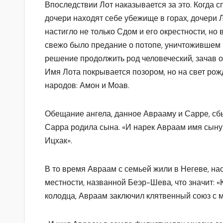
Впоследствии Лот наказывается за это. Когда с
дочери находят себе убежище в горах, дочери 
настигло не только Сдом и его окрестности, но
свежо было предание о потопе, уничтожившем 
решение продолжить род человеческий, зачав о
Имя Лота покрывается позором, но на свет ро
народов: Амон и Моав.
Обещание ангела, данное Аврааму и Сарре, сбы
Сарра родила сына. «И нарек Авраам имя сыну 
Ицхак».
В то время Авраам с семьей жили в Негеве, на
местности, названной Беэр-Шева, что значит: «К
колодца, Авраам заключил клятвенный союз с