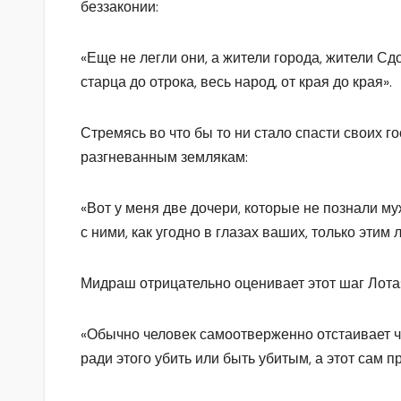
беззаконии:
«Еще не легли они, а жители города, жители Сдо
старца до отрока, весь народ, от края до края».
Стремясь во что бы то ни стало спасти своих го
разгневанным землякам:
«Вот у меня две дочери, которые не познали муж
с ними, как угодно в глазах ваших, только этим
Мидраш отрицательно оценивает этот шаг Лота
«Обычно человек самоотверженно отстаивает ч
ради этого убить или быть убитым, а этот сам п