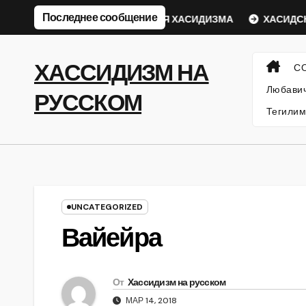
Перейти
Последнее сообщение
кий Ребе
ФИЛОСОФИЯ ХАСИДИЗМА
ХАСИДСКИЕ И
к
содержанию
ХАССИДИЗМ НА
С
Любавич
РУССКОМ
Тегилим
UNCATEGORIZED
Вайейра
От
Хассидизм на русском
МАР 14, 2018