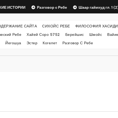
СТОРИИ
Разговор с Ребе
Шаар гайихуд гл. 1 (2)
ОДЕРЖАНИЕ САЙТА
СИХОЙС РЕБЕ
ФИЛОСОФИЯ ХАСИДИ
еский Ребе
Хайей Соро 5752
Берейшис
Шмойс
Вайи
Йегошуа
Эстер
Когелет
Разговор С Ребе