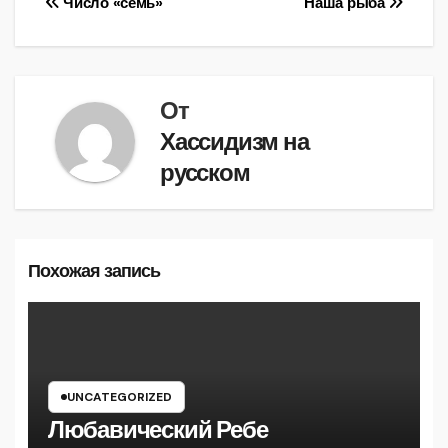
Навигация
Число «семь»
Наша рыба
по
записям
От
Хассидизм на
русском
Похожая запись
UNCATEGORIZED
Любавический Ребе