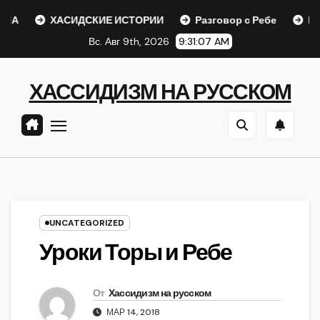
Перейти
ХАСИДСКИЕ ИСТОРИИ
Разговор с Ребе
Шаар гай
к
Вс. Авг 9th, 2026
9:31:08 AM
содержанию
ХАССИДИЗМ НА РУССКОМ
UNCATEGORIZED
Уроки Торы и Ребе
От
Хассидизм на русском
МАР 14, 2018