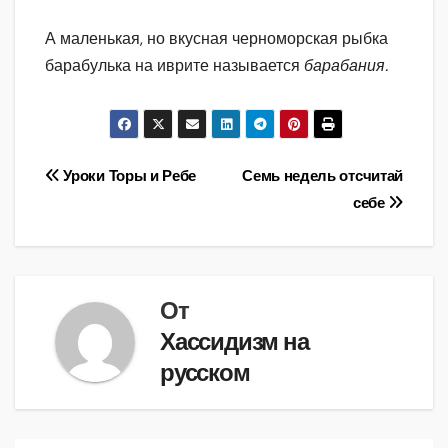
А маленькая, но вкусная черноморская рыбка
барабулька на иврите называется
барабания.
Навигация
Уроки Торы и Ребе
Семь недель отсчитай
себе
по
записям
От
Хассидизм на
русском