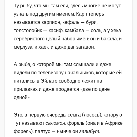
Ту рыбу, что мы там ели, здесь многие не могут
узнать под другим именем. Карп теперь
называется карпион, кефаль — бури,
толстолобик — касиф, камбала — соль, а у хека
серебристого целый набор имен: он и бакала, и
мерлуза, и хаек, и даже даг загавон.
А рыба, о которой мы там слышали и даже
видели по телевизору начальников, которые ей
питались, в Эйлате свободно лежит на
прилавках и даже продается «две по цене
одной».
Это, в первую очередь, семга (лосось), которую
тут называют
саломон.
форель (она и в Африке
форель), палтус — нынче он
галибут.