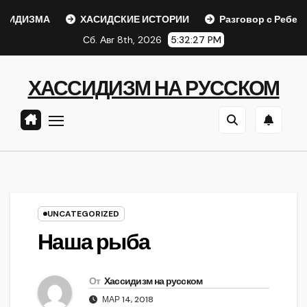
Перейти
ДИЗМА
ХАСИДСКИЕ ИСТОРИИ
Разговор с Ребе
к
Сб. Авг 8th, 2026
5:32:27 PM
содержанию
ХАССИДИЗМ НА РУССКОМ
UNCATEGORIZED
Наша рыба
От
Хассидизм на русском
МАР 14, 2018