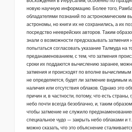
восхождения в Иерусалим, особенно по праздни
новую научную информацию. Более того, Рамб
обладателями познаний по астрономическим в
астрономы, но книги их не сохранились, а их п
посредство нееврейских авторов. Таким образо
знали о возможности предсказывать затмения не
попытаться согласовать указание Талмуда на т
преданаменованием, с тем, что затмения проис
сроки их поддаются вычислению заранее, можно
затмения и происходят по вполне вычислимым
не определяется, будет ли затмение видимым ил
наличия или отсутствия облаков. Однако это об
причин и, в частности, потому, что есть страны
небо почти всегда безоблачно, и, таким образом
чтобы затмение не служило предзнаменование
специальное чудо — закрыть небо облаками и т.
можно сказать, что это объяснение сталкиваетс