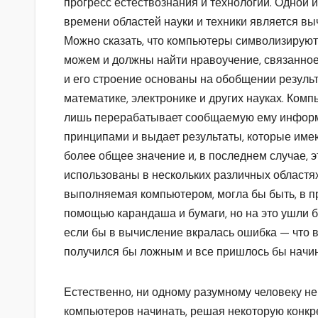
прогресс естествознания и технологии. Одной 
времени областей науки и техники является вы
Можно сказать, что компьютеры символизирую
можем и должны найти нравоучение, связанное
и его строение основаны на обобщении результ
математике, электронике и других науках. Комп
лишь перерабатывает сообщаемую ему информ
принципами и выдает результаты, которые имею
более общее значение и, в последнем случае, э
использованы в нескольких различных областях
выполняемая компьютером, могла бы быть, в пр
помощью карандаша и бумаги, но на это ушли б
если бы в вычисление вкралась ошибка — что в
получился бы ложным и все пришлось бы начин
Естественно, ни одному разумному человеку не
компьютеров начинать, решая некоторую конкре