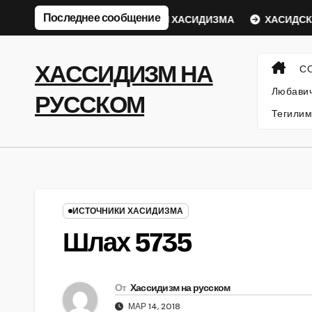
Перейти
Последнее сообщение
кий Ребе
ФИЛОСОФИЯ ХАСИДИЗМА
ХАСИДСКИЕ И
к
содержанию
ХАССИДИЗМ НА
С
Любавич
РУССКОМ
Тегилим
ИСТОЧНИКИ ХАСИДИЗМА
Шлах 5735
От
Хассидизм на русском
МАР 14, 2018