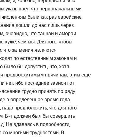
кам, и, конечно, передавали всю
ам указывает, что первоначальными
ычислениям были как раз еврейские
ознания дошли до нас лишь через
м, очевидно, что таннаи и амораи
 хуже, чем мы. Для того, чтобы
о, что затмения являются
ходят по естественным законам и
 было бы допустить, что, хотя
 и предвосхитимым причинам, этим еще
и нет, ибо последнее зависит от
ъяснение трудно принять по ряду
, где в определенное время года
, надо предположить, что для того
м, Б-г должен был бы совершить
 д. Не вдаваясь в подробности,
я со многими трудностями. В