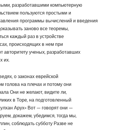
еными, разработавшими компьютерную
ольствием пользуются простыми и
авления программы вычислений и введения
доказывать заново все теоремы,
ться каждый раз в устройстве
сах, происходящих в нем при
т авторитету ученых, разработавших
х их.
оведях, о законах еврейской
ом голова на плечах и потому они
ала Они не желают, видите ли,
еликих в Торе, на подготовленный
улхан Арух» Вот — говорят они —
руем, докажем, убедимся, тогда мы,
ллин, соблюдать субботу Разве не