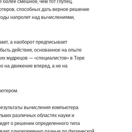
е более смешное, чем тот глупец,
ютеров, способных дать верное решение
 годы напролет над вычислениями,
ает, а наоборот предписывает
 быть действие, основанное на опыте
ших мудрецов — «специалистов» в Торе
о на движение вперед, а не на
ьютером.
 результаты вычисления компьютера
льких различных областях науки и
ь идет о решении определенного типа
вает одновременно разные по физической