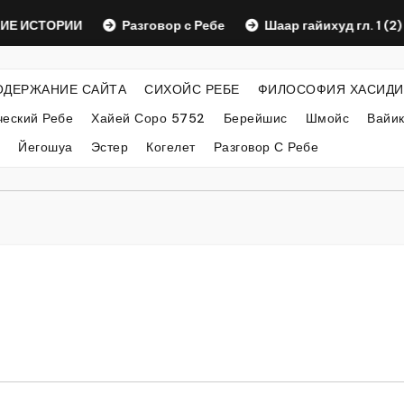
СТОРИИ
Разговор с Ребе
Шаар гайихуд гл. 1 (2)
ОДЕРЖАНИЕ САЙТА
СИХОЙС РЕБЕ
ФИЛОСОФИЯ ХАСИДИ
еский Ребе
Хайей Соро 5752
Берейшис
Шмойс
Вайи
Йегошуа
Эстер
Когелет
Разговор С Ребе