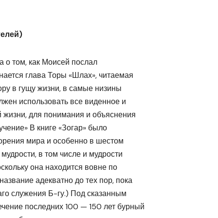
телей)
а о том, как Моисей послал
нается глава Торы «Шлах», читаемая
Тору в гущу жизни, в самые низины
олжен использовать все виденное и
 жизни, для понимания и объяснения
учение» В книге «Зогар» было
ворения мира и особенно в шестом
мудрости, в том числе и мудрости
оскольку она находится вовне по
название адекватно до тех пор, пока
аго служения Б-гу.) Под сказанным
чение последних 100 — 150 лет бурный