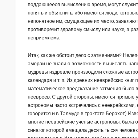
поддающееся вычислению время, могут служи
понять и объяснить, ибо имеются люди, которые
непонятное им, смущающее их место, заявляют,
противоречит здравому смыслу или науке, а раз 
неприемлема.
Итак, как же обстоит дело с затмениями? Нелеп
амораи не знали о возможности вычислять нап
мудрецы издревле производили сложные астро
календаря и т. п. Из древних нееврейских книг 
математическое предсказание затмения было в
неевреев. С другой стороны, имеются прямые у
астрономы часто встречались с нееврейскими, ве
говорится и в Талмуде в трактате Берахот) Изве
многие нееврейские ученые астрономы, была о
синагог которой вмещала десять тысяч челов