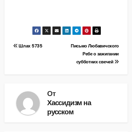
Навигация
Шлах 5735
Письмо Любавичского
Ребе о зажигании
по
субботних свечей
записям
От
Хассидизм на
русском