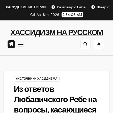
Перейти
СКИЕ ИСТОРИИ
Разговор с Ребе
Шаар гайихуд гл. 1 
к
Сб. Авг 8th, 2026
2:34:07 AM
содержанию
ХАССИДИЗМ НА РУССКОМ
ИСТОЧНИКИ ХАСИДИЗМА
Из ответов
Любавичского Ребе на
вопросы, касающиеся