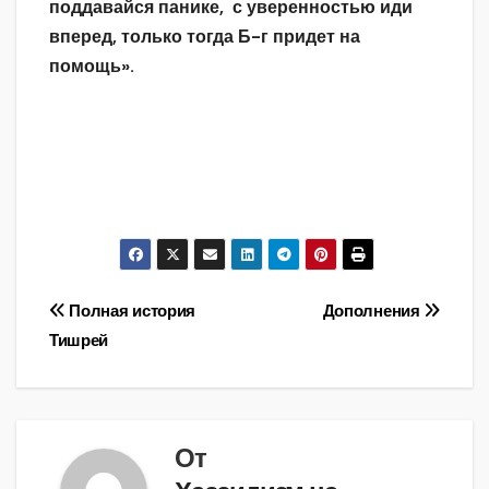
поддавайся панике, с уверенностью иди
вперед, только тогда Б-г придет на
помощь».
Навигация
Полная история
Дополнения
Тишрей
по
записям
От