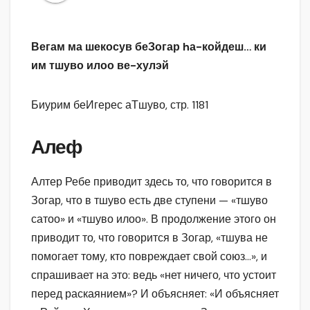
Вегам ма шекосув беЗогар hа-койдеш… ки
им тшуво илоо ве-хулэй
Биурим беИгерес аТшуво, стр. 1181
Алеф
Алтер Ребе приводит здесь то, что говорится в
Зогар, что в тшуво есть две ступени — «тшуво
сатоо» и «тшуво илоо». В продолжение этого он
приводит то, что говорится в Зогар, «тшува не
помогает тому, кто повреждает свой союз…», и
спрашивает на это: ведь «нет ничего, что устоит
перед раскаянием»? И объясняет: «И объясняет