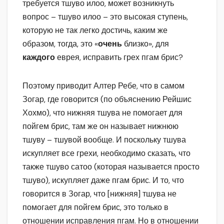
требуется тшуво илоо, может возникнуть
вопрос – тшуво илоо – это высокая ступень,
которую не так легко достичь, каким же
образом, тогда, это «
очень
близко», для
каждого
еврея, исправить грех пгам брис?
Поэтому приводит Алтер Ребе, что в самом
Зогар, где говорится (по объяснению Рейшис
Хохмо), что нижняя тшува не помогает для
пойгем брис, там же он называет нижнюю
тшуву – тшувой вообще. И поскольку тшува
искупляет все грехи, необходимо сказать, что
также тшуво сатоо (которая называется просто
тшуво), искупляет даже пгам брис. И то, что
говорится в Зогар, что [нижняя] тшува не
помогает для пойгем брис, это только в
отношении исправления пгам. Но в отношении