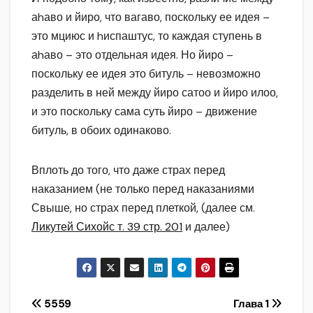
аhаво и йиро, что вагаво, поскольку ее идея –
это мциюс и hиспаштус, то каждая ступень в
аhаво – это отдельная идея. Но йиро –
поскольку ее идея это битуль – невозможно
разделить в ней между йиро сатоо и йиро илоо,
и это поскольку сама суть йиро – движение
битуль, в обоих одинаково.
Вплоть до того, что даже страх перед
наказанием (не только перед наказаниями
Свыше, но страх перед плеткой, (далее см.
Ликутей Сихойс т. 39 стр. 201
и далее)
Навигация
5559
Глава 1