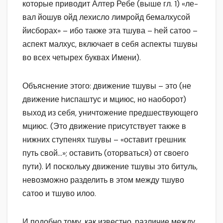
которые приводит Алтер Ребе (выше гл. 1) «ле-
вал йошув ойд лехисло лимройд бемалхусой
йисборах» – ибо также эта тшува – hей сатоо –
аспект малхус, включает в себя аспекты тшувы
во всех четырех буквах Имени).
Объяснение этого: движение тшувы – это (не
движение hиспаштус и мциюс, но наоборот)
выход из себя, уничтожение предшествующего
мциюс. (Это движение присутствует также в
нижних ступенях тшувы – «оставит грешник
путь свой…»; оставить (оторваться) от своего
пути). И поскольку движение тшувы это битуль,
невозможно разделить в этом между тшуво
сатоо и тшуво илоо.
И подобно тому, как известно, различие между