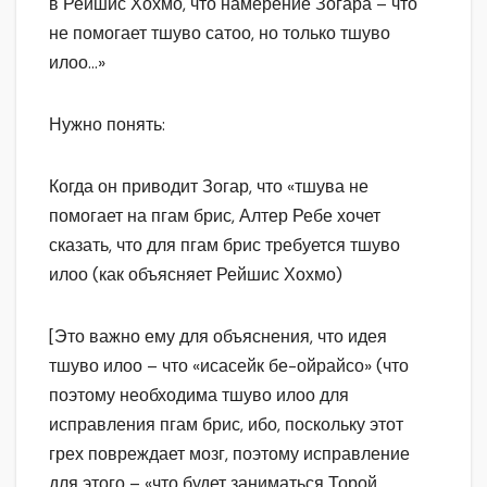
в Рейшис Хохмо, что намерение Зогара – что
не помогает тшуво сатоо, но только тшуво
илоо…»
Нужно понять:
Когда он приводит Зогар, что «тшува не
помогает на пгам брис, Алтер Ребе хочет
сказать, что для пгам брис требуется тшуво
илоо (как объясняет Рейшис Хохмо)
[Это важно ему для объяснения, что идея
тшуво илоо – что «исасейк бе-ойрайсо» (что
поэтому необходима тшуво илоо для
исправления пгам брис, ибо, поскольку этот
грех повреждает мозг, поэтому исправление
для этого – «что будет заниматься Торой,