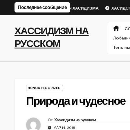
Перейти
Последнее сообщение
ский Ребе
ФИЛОСОФИЯ ХАСИДИЗМА
ХАСИДСКИЕ 
к
содержанию
ХАССИДИЗМ НА
С
Любавич
РУССКОМ
Тегилим
UNCATEGORIZED
Природа и чудесное
От
Хассидизм на русском
МАР 14, 2018