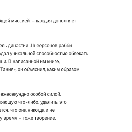
бщей миссией, – каждая дополняет
тель династии Шнеерсонов рабби
дал уникальной способностью облекать
уши. В написанной им книге,
Тания», он объяснил, каким образом
я ежесекундно особой силой,
ляющую что-либо, удалить, это
тся, что она никогда и не
у время – тоже творение.