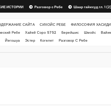
ИСТОРИИ
Разговор с Ребе
Шаар гайихуд гл. 1 (2)
ОДЕРЖАНИЕ САЙТА
СИХОЙС РЕБЕ
ФИЛОСОФИЯ ХАСИДИ
еский Ребе
Хайей Соро 5752
Берейшис
Шмойс
Вайи
Йегошуа
Эстер
Когелет
Разговор С Ребе