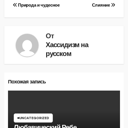
Навигация
Природа и чудесное
Слияние
по
записям
От
Хассидизм на
русском
Похожая запись
UNCATEGORIZED
Любавический Ребе