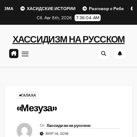
Перейти
А
ХАСИДСКИЕ ИСТОРИИ
Разговор с Ребе
Шаар 
к
Сб. Авг 8th, 2026
7:36:04 AM
содержанию
ХАССИДИЗМ НА РУССКОМ
ГАЛАХА
«Мезуза»
От
Хассидизм на русском
МАР 14, 2018