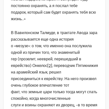
постоянно охранять, а я послал тебе
подарок, который сам будет охранять тебя всю
жизнь…»
В Вавилонском Талмуде, в трактате Авода зара
рассказывается еще одна история
о «мезузе»: о том, что именно она послужила
одной из причин того, что знаменитый
гер (прозелит, нееврей, перешедший в
еврейство) Онкелос
[2]
, переводчик Пятикнижия
на арамейский язык, решил
присоединиться к еврейству. На него произвел
очень глубокое впечатление тот
факт, что земные цари только тогда могут спать
спокойно, когда многочисленные
слуги и воины охраняют их дворец, -в то время