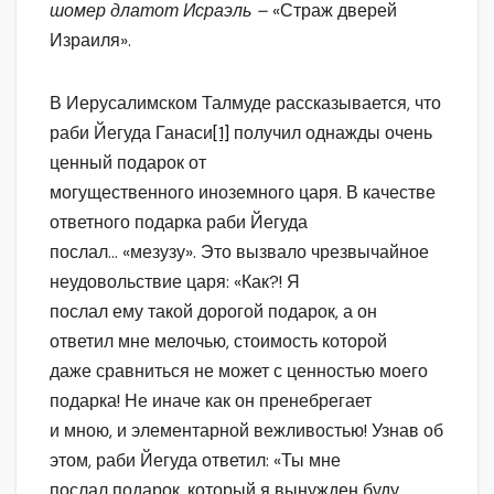
шомер длатот Исраэль –
«Страж дверей
Израиля».
В Иерусалимском Талмуде рассказывается, что
раби Йегуда Ганаси
[1]
получил однажды очень
ценный подарок от
могущественного иноземного царя. В качестве
ответного подарка раби Йегуда
послал… «мезузу». Это вызвало чрезвычайное
неудовольствие царя: «Как?! Я
послал ему такой дорогой подарок, а он
ответил мне мелочью, стоимость которой
даже сравниться не может с ценностью моего
подарка! Не иначе как он пренебрегает
и мною, и элементарной вежливостью! Узнав об
этом, раби Йегуда ответил: «Ты мне
послал подарок, который я вынужден буду