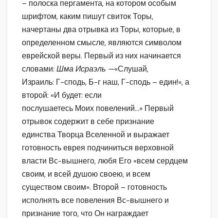
– полоска пергамента, на котором особым
шрифтом, каким пишут свиток Торы,
начертаны два отрывка из Торы, которые, в
определенном смысле, являются символом
еврейской веры. Первый из них начинается
словами:
Шма Исраэль —
«Слушай,
Израиль: Г-сподь, Б-г наш, Г-сподь – един!», а
второй: «И будет: если
послушаетесь Моих повелений…» Первый
отрывок содержит в себе признание
единства Творца Вселенной и выражает
готовность еврея подчиниться верховной
власти Вс-вышнего, любя Его «всем сердцем
своим, и всей душою своею, и всем
существом своим». Второй – готовность
исполнять все повеления Вс-вышнего и
признание того, что Он награждает