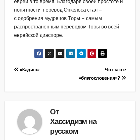
евреи в то время. Благодаря своей простоте и
понятности, перевод Онкелоса стал –
с одобрения мудрецов Торы – самым
распространенным переводом Торы во всей
еврейской диаспоре.
Навигация
«Кадиш»
Что такое
«благословения»?
по
записям
От
Хассидизм на
русском