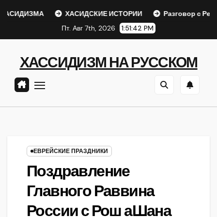
Перейти
СИДИЗМА
ХАСИДСКИЕ ИСТОРИИ
Разговор с Ребе
к
Пт. Авг 7th, 2026
1:51:42 PM
содержанию
ХАССИДИЗМ НА РУССКОМ
ЕВРЕЙСКИЕ ПРАЗДНИКИ
Поздравление
Главного Раввина
России с Рош аШана