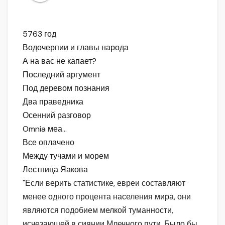
5763 год
Водочерпии и главы народа
А на вас не капает?
Последний аргумент
Под деревом познания
Два праведника
Осенний разговор
Omnia меа…
Все оплачено
Между тучами и морем
Лестница Яакова
"Если верить статистике, евреи составляют
менее одного процента населения мира, они
являются подобием мелкой туманности,
исчезающей в сиянии Млечного пути. Было бы