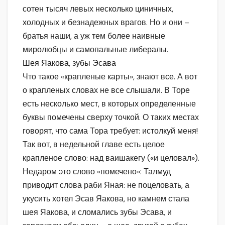
сотен тысяч левых несколько циничных,
холодных и безнадежных врагов. Но и они –
братья наши, а уж тем более наивные
миролюбцы и самопальные либералы.
Шея Яакова, зубы Эсава
Что такое «крапленые карты», знают все. А вот
о крапленых словах не все слышали. В Торе
есть несколько мест, в которых определенные
буквы помечены сверху точкой. О таких местах
говорят, что сама Тора требует: истолкуй меня!
Так вот, в недельной главе есть целое
крапленое слово: над ваишакегу («и целовал»).
Недаром это слово «помечено»: Талмуд
приводит слова раби Яная: не поцеловать, а
укусить хотел Эсав Яакова, но камнем стала
шея Яакова, и сломались зубы Эсава, и