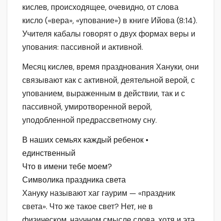
кислев, происходящее, очевидно, от слова
кисло («вера», «упование») в книге Ийова (8:14).
Учителя кабалы говорят о двух формах веры и
упования: пассивной и активной.
Месяц кислев, время празднования Хануки, они
связывают как с активной, деятельной верой, с
упованием, выраженным в действии, так и с
пассивной, умиротворенной верой,
уподобленной предрассветному сну.
В наших семьях каждый ребенок •
единственный
Что в имени тебе моем?
Символика праздника света
Хануку называют хаг гаурим — «праздник
света». Что же такое свет? Нет, не в
физическом, научном смысле слова, хотя и эта