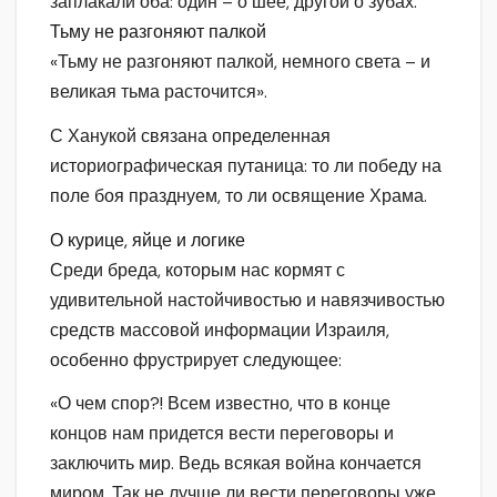
заплакали оба: один – о шее, другой о зубах.
Тьму не разгоняют палкой
«Тьму не разгоняют палкой, немного света – и
великая тьма расточится».
С Ханукой связана определенная
историографическая путаница: то ли победу на
поле боя празднуем, то ли освящение Храма.
О курице, яйце и логике
Среди бреда, которым нас кормят с
удивительной настойчивостью и навязчивостью
средств массовой информации Израиля,
особенно фрустрирует следующее:
«О чем спор?! Всем известно, что в конце
концов нам придется вести переговоры и
заключить мир. Ведь всякая война кончается
миром. Так не лучше ли вести переговоры уже