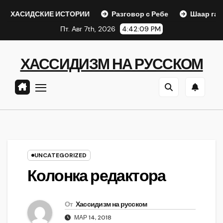
Перейти
СКИЕ ИСТОРИИ
Разговор с Ребе
Шаар гайихуд гл. 1 
к
Пт. Авг 7th, 2026
4:42:10 PM
содержанию
ХАССИДИЗМ НА РУССКОМ
UNCATEGORIZED
Колонка редактора
От
Хассидизм на русском
МАР 14, 2018