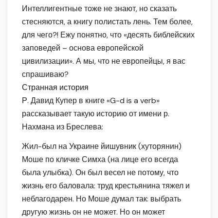
Интеллигентные тоже не знают, но сказать
стесняются, а книгу полистать лень. Тем более,
для чего?! Ежу понятно, что «десять библейских
заповедей – основа европейской
цивилизации». А мы, что не европейцы, я вас
спрашиваю?
Странная история
Р. Давид Купер в книге «G-d is a verb»
рассказывает такую историю от имени р.
Нахмана из Бреслева:
Жил-был на Украине йишувник (хуторянин)
Моше по кличке Симха (на лице его всегда
была улыбка). Он был весел не потому, что
жизнь его баловала: труд крестьянина тяжел и
неблагодарен. Но Моше думал так: выбрать
другую жизнь он не может. Но он может