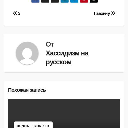
Навигация
3
Гаазину
по
записям
От
Хассидизм на
русском
Похожая запись
UNCATEGORIZED