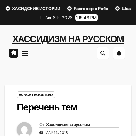
Перейти
АСИДСКИЕ ИСТОРИИ
Разговор с Ребе
Шаар гайихуд гл
к
Чт. Авг 6th, 2026
1:15:47 PM
содержанию
ХАССИДИЗМ НА РУССКОМ
UNCATEGORIZED
Перечень тем
От
Хассидизм на русском
МАР 14, 2018