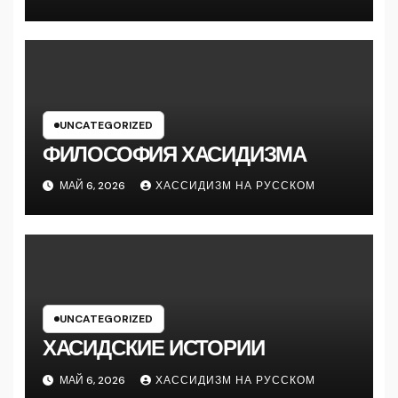
UNCATEGORIZED
ФИЛОСОФИЯ ХАСИДИЗМА
МАЙ 6, 2026
ХАССИДИЗМ НА РУССКОМ
UNCATEGORIZED
ХАСИДСКИЕ ИСТОРИИ
МАЙ 6, 2026
ХАССИДИЗМ НА РУССКОМ