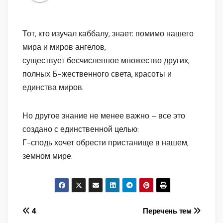
Тот, кто изучал каббалу, знает: помимо нашего
мира и миров ангелов,
существует бесчисленное множество других,
полных Б-жественного света, красоты и
единства миров.
Но другое знание не менее важно – все это
создано с единственной целью:
Г-сподь хочет обрести пристанище в нашем,
земном мире.
Навигация
4
Перечень тем