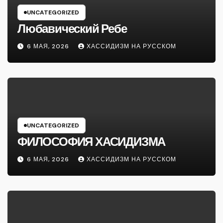
UNCATEGORIZED
Любавический Ребе
6 МАЯ, 2026
ХАССИДИЗМ НА РУССКОМ
UNCATEGORIZED
ФИЛОСОФИЯ ХАСИДИЗМА
6 МАЯ, 2026
ХАССИДИЗМ НА РУССКОМ