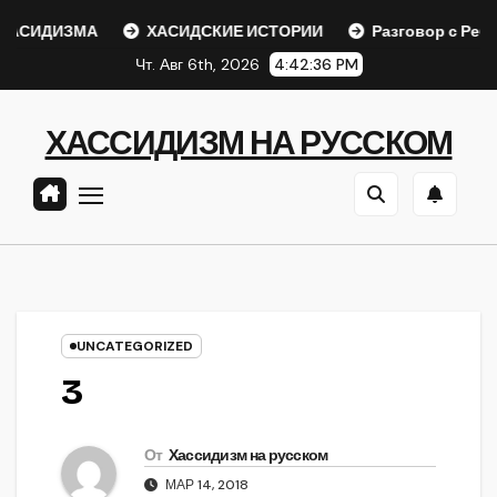
Перейти
АСИДИЗМА
ХАСИДСКИЕ ИСТОРИИ
Разговор с Ребе
к
Чт. Авг 6th, 2026
4:42:36 PM
содержанию
ХАССИДИЗМ НА РУССКОМ
UNCATEGORIZED
3
От
Хассидизм на русском
МАР 14, 2018