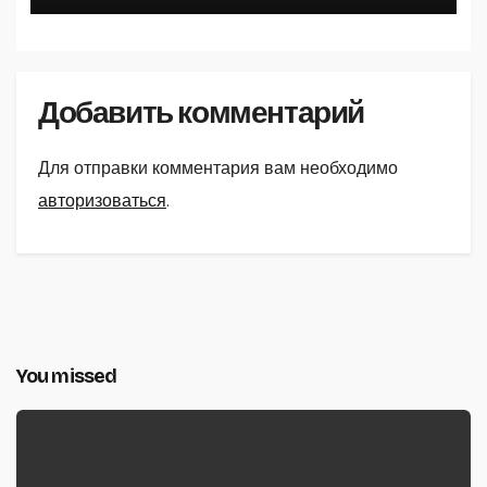
Добавить комментарий
Для отправки комментария вам необходимо
авторизоваться
.
You missed