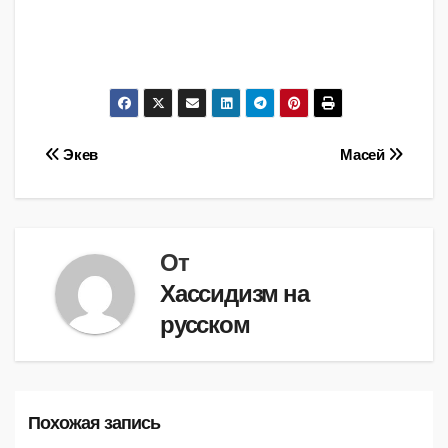
Навигация
Экев
Масей
по
записям
От
Хассидизм на
русском
Похожая запись