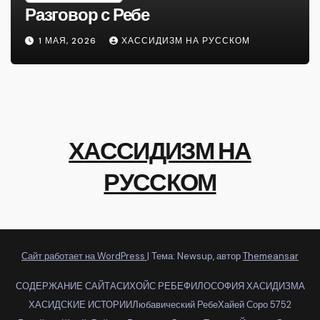
Разговор с Ребе
1 МАЯ, 2026
ХАССИДИЗМ НА РУССКОМ
ХАССИДИЗМ НА
РУССКОМ
Сайт работает на WordPress
|
Тема: Newsup, автор
Themeansar
СОДЕРЖАНИЕ САЙТА
СИХОЙС РЕБЕ
ФИЛОСОФИЯ ХАСИДИЗМА
ХАСИДСКИЕ ИСТОРИИ
Любавический Ребе
Хайей Соро 5752