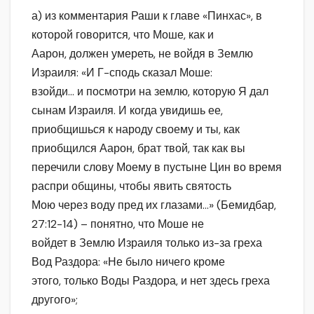
а) из комментария Раши к главе «Пинхас», в
которой говорится, что Моше, как и
Аарон, должен умереть, не войдя в Землю
Израиля: «И Г-сподь сказал Моше:
взойди… и посмотри на землю, которую Я дал
сынам Израиля. И когда увидишь ее,
приобщишься к народу своему и ты, как
приобщился Аарон, брат твой, так как вы
перечили слову Моему в пустыне Цин во время
распри общины, чтобы явить святость
Мою через воду пред их глазами…» (Бемидбар,
27:12-14) – понятно, что Моше не
войдет в Землю Израиля только из-за греха
Вод Раздора: «Не было ничего кроме
этого, только Воды Раздора, и нет здесь греха
другого»;