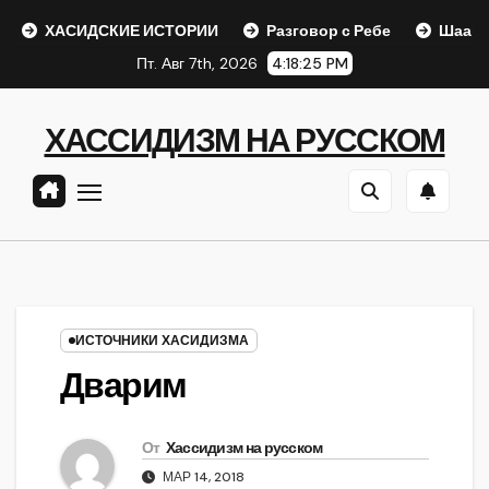
Перейти
АСИДСКИЕ ИСТОРИИ
Разговор с Ребе
Шаар гайихуд гл
к
Пт. Авг 7th, 2026
4:18:26 PM
содержанию
ХАССИДИЗМ НА РУССКОМ
ИСТОЧНИКИ ХАСИДИЗМА
Дварим
От
Хассидизм на русском
МАР 14, 2018