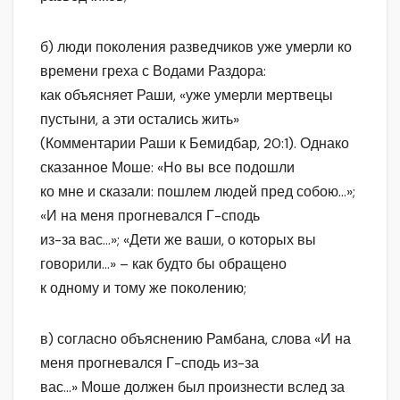
б) люди поколения разведчиков уже умерли ко
времени греха с Водами Раздора:
как объясняет Раши, «уже умерли мертвецы
пустыни, а эти остались жить»
(Комментарии Раши к Бемидбар, 20:1). Однако
сказанное Моше: «Но вы все подошли
ко мне и сказали: пошлем людей пред собою…»;
«И на меня прогневался Г-сподь
из-за вас…»; «Дети же ваши, о которых вы
говорили…» – как будто бы обращено
к одному и тому же поколению;
в) согласно объяснению Рамбана, слова «И на
меня прогневался Г-сподь из-за
вас…» Моше должен был произнести вслед за