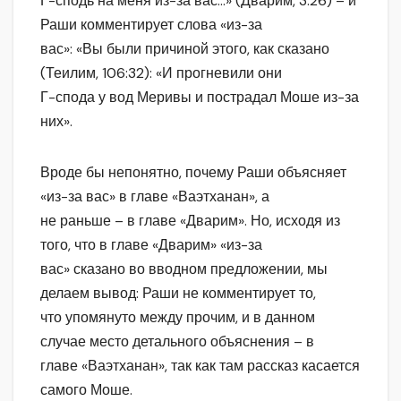
Г-сподь на меня из-за вас…» (Дварим, 3:26) – и
Раши комментирует слова «из-за
вас»: «Вы были причиной этого, как сказано
(Теилим, 106:32): «И прогневили они
Г-спода у вод Меривы и пострадал Моше из-за
них».
Вроде бы непонятно, почему Раши объясняет
«из-за вас» в главе «Ваэтханан», а
не раньше – в главе «Дварим». Но, исходя из
того, что в главе «Дварим» «из-за
вас» сказано во вводном предложении, мы
делаем вывод: Раши не комментирует то,
что упомянуто между прочим, и в данном
случае место детального объяснения – в
главе «Ваэтханан», так как там рассказ касается
самого Моше.