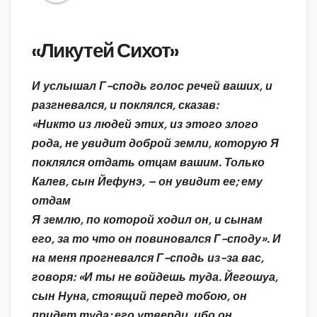
«Ликутей Сихот»
И услышал Г-сподь голос речей ваших, и
разгневался, и поклялся, сказав:
«Никто из людей этих, из этого злого
рода, не увидит доброй земли, которую Я
поклялся отдать отцам вашим. Только
Калев, сын Йефунэ, – он увидит ее; ему
отдам
Я землю, по которой ходил он, и сынам
его, за то что он повиновался Г-споду». И
на меня прогневался Г-сподь из-за вас,
говоря: «И ты не войдешь туда. Йегошуа,
сын Нуна, стоящий перед тобою, он
придет туда; его утверди, ибо он