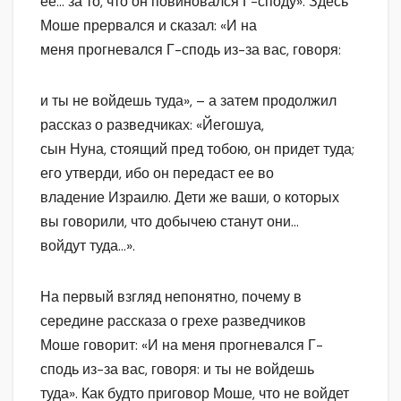
ее… за то, что он повиновался Г-споду». Здесь
Моше прервался и сказал: «И на
меня прогневался Г-сподь из-за вас, говоря:
и ты не войдешь туда», – а затем продолжил
рассказ о разведчиках: «Йегошуа,
сын Нуна, стоящий пред тобою, он придет туда;
его утверди, ибо он передаст ее во
владение Израилю. Дети же ваши, о которых
вы говорили, что добычею станут они…
войдут туда…».
На первый взгляд непонятно, почему в
середине рассказа о грехе разведчиков
Моше говорит: «И на меня прогневался Г-
сподь из-за вас, говоря: и ты не войдешь
туда». Как будто приговор Моше, что не войдет