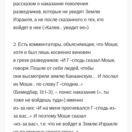
рассказом о наказании поколения
разведчиков, которые не увидят Землю
Израиля, а не после сказанного о тех, кто
войдет в нее («Калев… увидит ее»).
2. Есть комментаторы, объясняющие, что Моше,
хотя и был лишь косвенно виновен
в грехе разведчиков: «И Г-сподь сказал Моше,
говоря: Пошли от себя людей, чтобы
они высмотрели землю Канаанскую… . И послал
их Моше… по слову Г-сподню…»
(Бемидбар, 13:1-3), – понес наказание («…ты
тоже не войдешь туда») именно
из-за них: «И на меня прогневался Г-сподь из-
за вас…». И поэтому Моше сказал
«из-за вас», т.е. что не войдет в Землю Израиля
не по причине своего греха, а