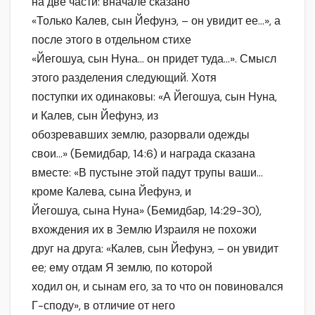
на две части: вначале сказано
«Только Калев, сын Йефунэ, – он увидит ее…», а
после этого в отдельном стихе
«Йегошуа, сын Нуна… он придет туда…». Смысл
этого разделения следующий. Хотя
поступки их одинаковы: «А Йегошуа, сын Нуна,
и Калев, сын Йефунэ, из
обозревавших землю, разорвали одежды
свои…» (Бемидбар, 14:6) и награда сказана
вместе: «В пустыне этой падут трупы ваши…
кроме Калева, сына Йефунэ, и
Йегошуа, сына Нуна» (Бемидбар, 14:29-30),
вхождения их в Землю Израиля не похожи
друг на друга: «Калев, сын Йефунэ, – он увидит
ее; ему отдам Я землю, по которой
ходил он, и сынам его, за то что он повиновался
Г-споду», в отличие от него