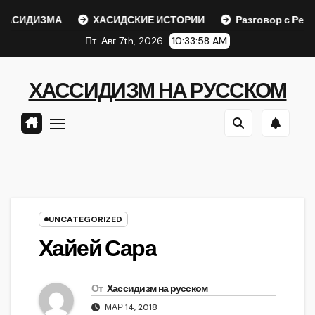
Перейти
СИДИЗМА
ХАСИДСКИЕ ИСТОРИИ
Разговор с Ребе
к
Пт. Авг 7th, 2026
10:33:58 AM
содержанию
ХАССИДИЗМ НА РУССКОМ
UNCATEGORIZED
Хайей Сара
От
Хассидизм на русском
МАР 14, 2018