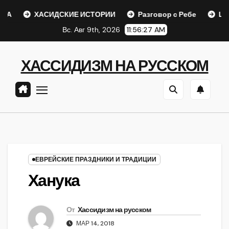
Перейти
ХАСИДСКИЕ ИСТОРИИ
Разговор с Ребе
Шаар гайих
к
Вс. Авг 9th, 2026
11:56:27 AM
содержанию
ХАССИДИЗМ НА РУССКОМ
ЕВРЕЙСКИЕ ПРАЗДНИКИ И ТРАДИЦИИ
Ханука
От
Хассидизм на русском
МАР 14, 2018