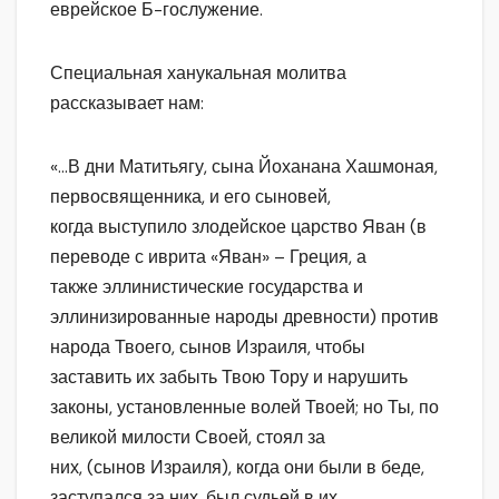
еврейское Б-гослужение.
Специальная ханукальная молитва
рассказывает нам:
«…В дни Матитьягу, сына Йоханана Хашмоная,
первосвященника, и его сыновей,
когда выступило злодейское царство Яван (в
переводе с иврита «Яван» – Греция, а
также эллинистические государства и
эллинизированные народы древности) против
народа Твоего, сынов Израиля, чтобы
заставить их забыть Твою Тору и нарушить
законы, установленные волей Твоей; но Ты, по
великой милости Своей, стоял за
них, (сынов Израиля), когда они были в беде,
заступался за них, был судьей в их