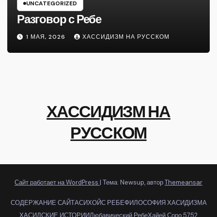
UNCATEGORIZED
Разговор с Ребе
1 МАЯ, 2026
ХАССИДИЗМ НА РУССКОМ
ХАССИДИЗМ НА
РУССКОМ
Сайт работает на WordPress
|
Тема: Newsup, автор
Themeansar
СОДЕРЖАНИЕ САЙТА
СИХОЙС РЕБЕ
ФИЛОСОФИЯ ХАСИДИЗМА
ХАСИДСКИЕ ИСТОРИИ
Любавический Ребе
Хайей Соро 5752