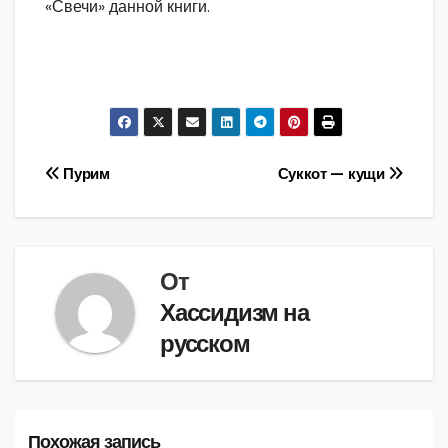
«Свечи» данной книги.
Навигация
Пурим
Суккот — кущи
по
записям
От
Хассидизм на
русском
Похожая запись