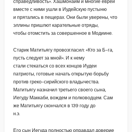
справедливость». Хашмонаим и многие евреи
вместе с ними ушли в Иудейскую пустыню
и прятались в пещерах. Они были уверены, что
эллины пришлют карательные отряды,
чтобы отомстить за совершенное в Модиине.
Старик Матитьягу провозгласил: «Кто за Б-га,
пусть следует за мной». И к нему
стали стекаться со всех концов Иудеи
патриоты, готовые начать открытую борьбу
против греко-сирийского владычества.
Матитьягу назначил третьего своего сына,
Иегуду Маккаби, вождем и полководцем. Сам
же Матитьягу скончался в 139 году до
н.э.
Его сын Иегуда полностью оправдал доверие