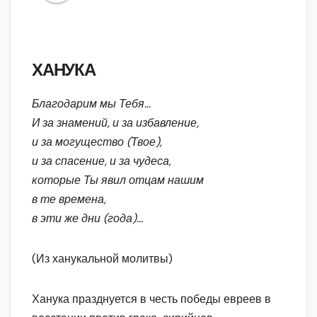
ХАНУКА
Благодарим
мы
Тебя…
И
за
знамений, и
за
избавление,
и
за
могущество (Твое),
и
за
спасение, и
за
чудеса,
которые
Ты
явил
отцам
нашим
в
те
времена,
в
эти
же
дни (года)…
(Из ханукальной молитвы)
Ханука празднуется в честь победы евреев в