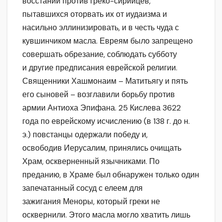
восстании против греко-сирийцев,
пытавшихся оторвать их от иудаизма и
насильно эллинизировать, и в честь чуда с
кувшинчиком масла. Евреям было запрещено
совершать обрезание, соблюдать субботу
и другие предписания еврейской религии.
Священники Хашмонаим – Матитьягу и пять
его сыновей – возглавили борьбу против
армии Антиоха Эпифана. 25 Кислева 3622
года по еврейскому исчислению (в 138 г. до н.
э.) повстанцы одержали победу и,
освободив Иерусалим, принялись очищать
Храм, оскверненный язычниками. По
преданию, в Храме был обнаружен только один
запечатанный сосуд с елеем для
зажигания Меноры, который греки не
осквернили. Этого масла могло хватить лишь