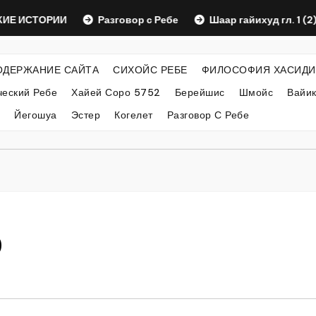
СТОРИИ
Разговор с Ребе
Шаар гайихуд гл. 1 (2)
ОДЕРЖАНИЕ САЙТА
СИХОЙС РЕБЕ
ФИЛОСОФИЯ ХАСИДИ
еский Ребе
Хайей Соро 5752
Берейшис
Шмойс
Вайи
Йегошуа
Эстер
Когелет
Разговор С Ребе
0