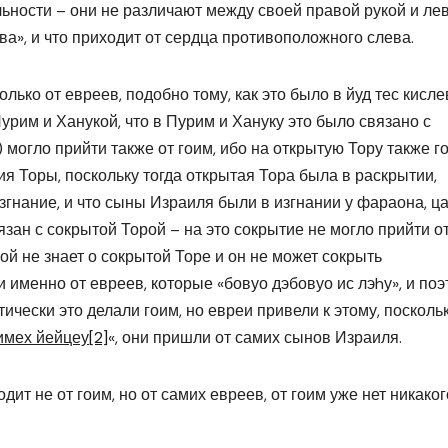
ьности – они не различают между своей правой рукой и лев
ава», и что приходит от сердца противоположного слева.
олько от евреев, подобно тому, как это было в йуд тес кисле
Пурим и Ханукой, что в Пурим и Хануку это было связано с
 могло прийти также от гоим, ибо на открытую Тору также г
я Торы, поскольку тогда открытая Тора была в раскрытии,
изгнание, и что сыны Израиля были в изгнании у фараона, ц
вязан с сокрытой Торой – на это сокрытие не могло прийти о
гой не знает о сокрытой Торе и он не может сокрыть
и именно от евреев, которые «бовуо дэбовуо ис лэhу», и по
тически это делали гоим, но евреи привели к этому, поскольк
имех йейцеу
[2]
«, они пришли от самих сынов Израиля.
дит не от гоим, но от самих евреев, от гоим уже нет никаког