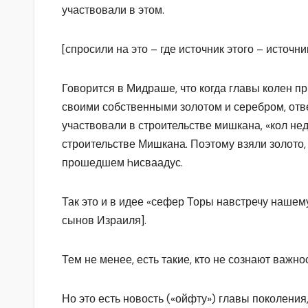
участвовали в этом.
[спросили на это – где источник этого – источн
Говорится в Мидраше, что когда главы колен пр
своими собственными золотом и серебром, отв
участвовали в строительстве мишкана, «кол неди
строительстве Мишкана. Поэтому взяли золото, 
прошедшем hисваадус.
Так это и в идее «сефер Торы навстречу нашем
сынов Израиля].
Тем не менее, есть такие, кто не сознают важнос
Но это есть новость («ойфту») главы поколения