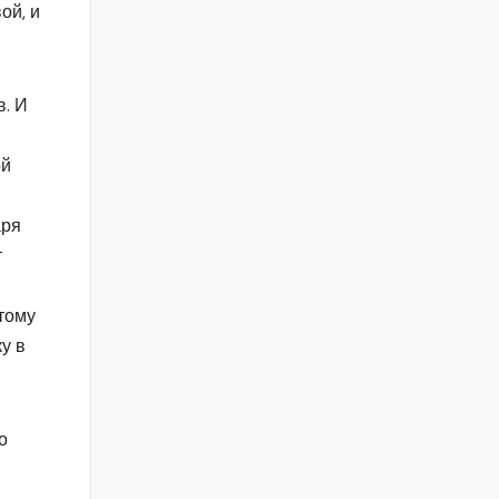
ой, и
в. И
ой
аря
т
этому
у в
о