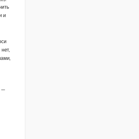
чить
и и
оси
 нет,
лами,
) —