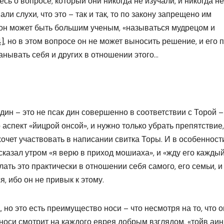
есь о вопросе, который они никогда не изучали, и никогда не
ли слухи, что это – так и так, то по закону запрещено им
 он может быть большим ученым, «называться мудрецом и
4]
, но в этом вопросе он не может выносить решение, и его 
манывать себя и других в отношении этого…
дин – это не псак дин совершенно в соответствии с Торой –
 аспект «йицрой онсой», и нужно только убрать препятствие,
хочет участвовать в написании свитка Торы. И в особенности
 сказал утром «я верю в приход мошиаха», и «жду его кажды
лать это практически в отношении себя самого, его семьи, и
, ибо он не привык к этому.
, но это есть преимущество носи – что несмотря на то, что о
у носи смотрит на каждого еврея добрым взглядом, «
тойв аин