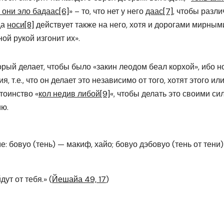
 они эло бадаас
[6]
» – то, что нет у него
даас
[7]
, чтобы разли
да
носи
[8]
действует также на него, хотя и дорогами мирным
ой рукой изгонит их».
торый делает, чтобы было «закин леодом беал корхой», ибо н
 т.е., что он делает это независимо от того, хотят этого или
тоинство «
кол недив либой
[9]
«, чтобы делать это своими си
ию.
ме: бовуо (тень) — макиф, хайо; бовуо дэбовуо (тень от тени
ут от тебя.» (
Йешайа 49, 17
)