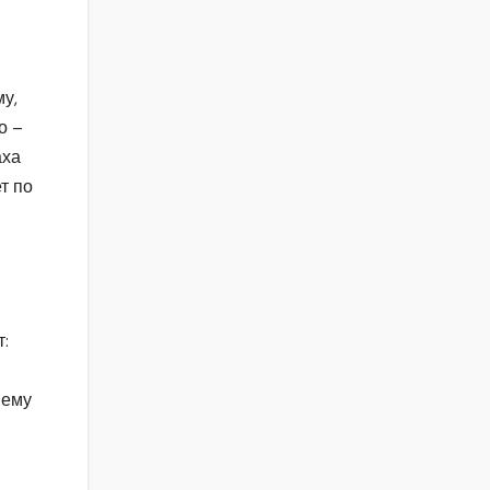
у,
о –
аха
т по
т:
ему