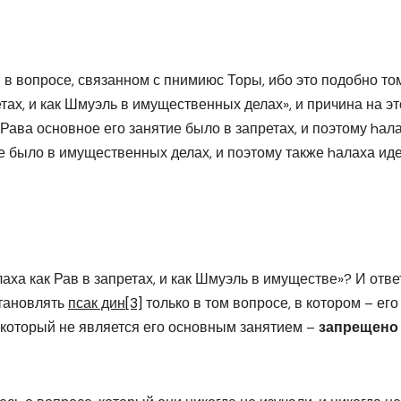
в вопросе, связанном с пнимиюс Торы, ибо это подобно том
етах, и как Шмуэль в имущественных делах», и причина на эт
 Рава основное его занятие было в запретах, и поэтому hал
ие было в имущественных делах, и поэтому также hалаха иде
лаха как Рав в запретах, и как Шмуэль в имуществе»? И отве
становлять
псак дин
[3]
только в том вопросе, в котором – его
, который не является его основным занятием –
запрещено