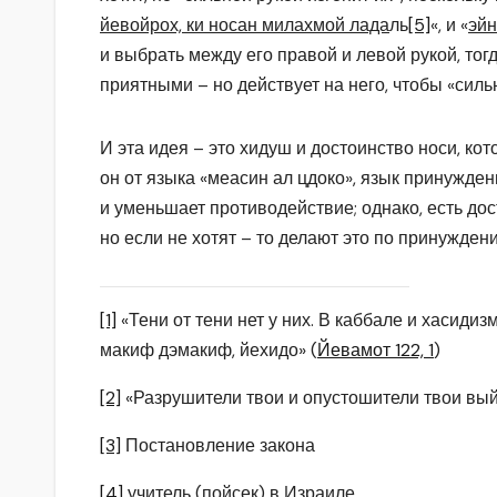
йевойрох, ки носан милахмой лада
ль
[5]
«, и «
эйн
и выбрать между его правой и левой рукой, тог
приятными – но действует на него, чтобы «сильн
И эта идея – это хидуш и достоинство носи, ко
он от языка «меасин ал цдоко», язык принуждения,
и уменьшает противодействие; однако, есть дос
но если не хотят – то делают это по принужден
[1]
«Тени от тени нет у них. В каббале и хасидиз
макиф дэмакиф, йехидо» (
Йевамот 122, 1
)
[2]
«Разрушители твои и опустошители твои выйд
[3]
Постановление закона
[4]
учитель (пойсек) в Израиле