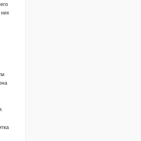
 его
 них
ли
она
я.
итка