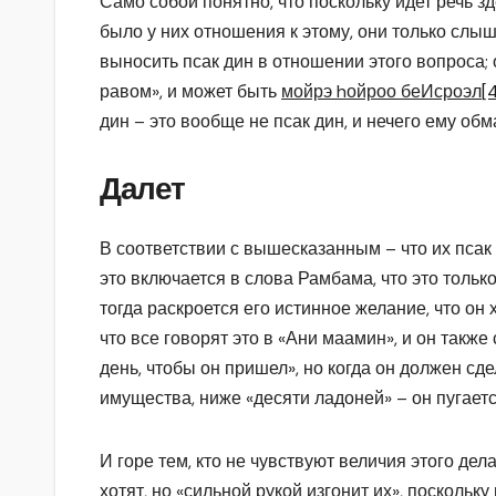
Само собой понятно, что поскольку идет речь зд
было у них отношения к этому, они только слыша
выносить псак дин в отношении этого вопроса;
равом», и может быть
мойрэ hойроо беИсроэл
[
дин – это вообще не псак дин, и нечего ему об
Далет
В соответствии с вышесказанным – что их псак 
это включается в слова Рамбама, что это только
тогда раскроется его истинное желание, что он 
что все говорят это в «Ани маамин», и он также
день, чтобы он пришел», но когда он должен сде
имущества, ниже «десяти ладоней» – он пугается
И горе тем, кто не чувствуют величия этого дела
хотят, но «сильной рукой изгонит их», поскольк