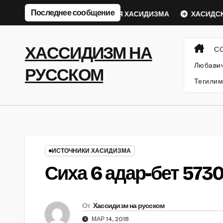
Перейти
Последнее сообщение
кий Ребе
ФИЛОСОФИЯ ХАСИДИЗМА
ХАСИДСКИЕ И
к
содержанию
ХАССИДИЗМ НА
С
Любавич
РУССКОМ
Тегилим
ИСТОЧНИКИ ХАСИДИЗМА
Сиха 6 адар-бет 573
От
Хассидизм на русском
МАР 14, 2018