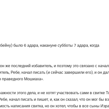
йну) было 6 адара, накануне субботы 7 адара, когда
он же последний избавитель, и поэтому это связано с нача
тель, Ребе, начал писать (и сейчас завершили его), и он да
о праведного Мошиаха».
важности этого дела, и не хотят участвовать сами в свитке Т
ебе, начал писать и пишет, и, как он сказал, что он мог бы в
имость написания свитка, но он хотел, чтобы в все сыны Изр