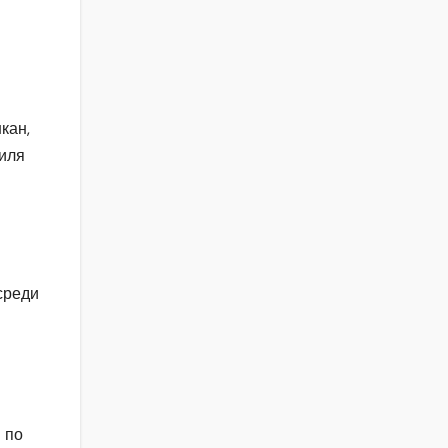
кан,
аиля
среди
 по