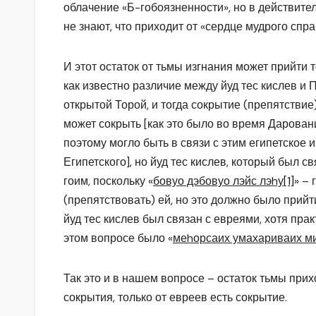
облачение «Б-гобоязненности», но в действител
не знают, что приходит от «сердце мудрого спр
И этот остаток от тьмы изгнания может прийти т
как известно различие между йуд тес кислев и 
открытой Торой, и тогда сокрытие (препятствие)
может сокрыть [как это было во время Даровани
поэтому могло быть в связи с этим египетское 
Египетского], но йуд тес кислев, который был с
гоим, поскольку «
бовуо дэбовуо лэйс лэhу
[1]
» – 
(препятствовать) ей, но это должно было прийт
йуд тес кислев был связан с евреями, хотя прак
этом вопросе было «
меhорсаих умахариваих м
Так это и в нашем вопросе – остаток тьмы прихо
сокрытия, только от евреев есть сокрытие.