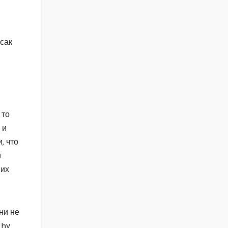
псак
 то
 и
, что
й
 их
ни не
 hу