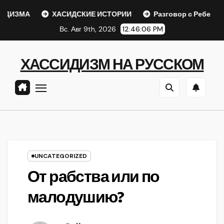
Перейти
ЗМА
ХАСИДСКИЕ ИСТОРИИ
Разговор с Ребе
Ша
к
Вс. Авг 9th, 2026
12:46:07 PM
содержанию
ХАССИДИЗМ НА РУССКОМ
UNCATEGORIZED
От рабства или по
малодушию?