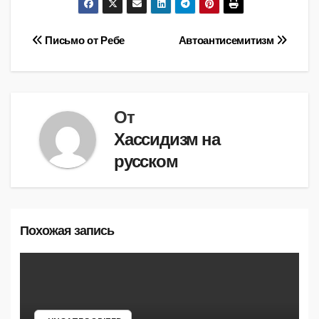
Навигация
Письмо от Ребе
Автоантисемитизм
по
записям
От
Хассидизм на
русском
Похожая запись