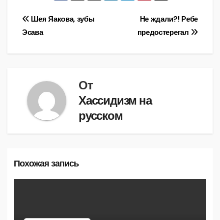
Навигация
Шея Яакова, зубы
Не ждали?! Ребе
Эсава
предостерегал
по
записям
От
Хассидизм на
русском
Похожая запись