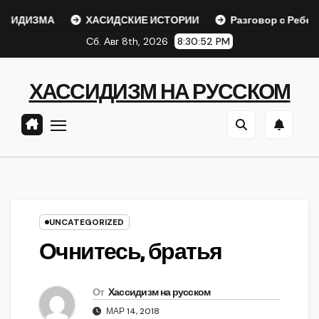
Перейти
ДИЗМА
ХАСИДСКИЕ ИСТОРИИ
Разговор с Ребе
к
Сб. Авг 8th, 2026
8:30:52 PM
содержанию
ХАССИДИЗМ НА РУССКОМ
UNCATEGORIZED
Очнитесь, братья
От
Хассидизм на русском
МАР 14, 2018