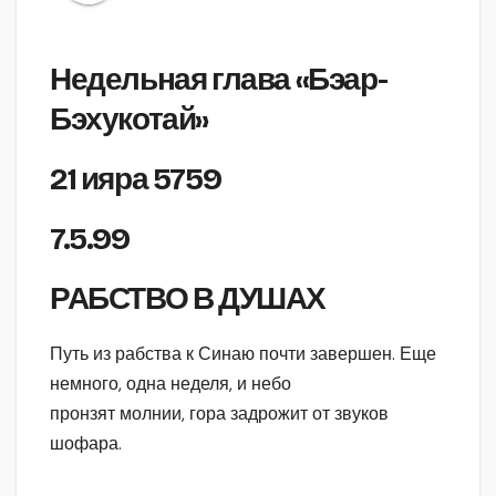
Недельная глава «Бэар-
Бэхукотай»
21 ияра 5759
7.5.99
РАБСТВО В ДУШАХ
Путь из рабства к Синаю почти завершен. Еще
немного, одна неделя, и небо
пронзят молнии, гора задрожит от звуков
шофара.