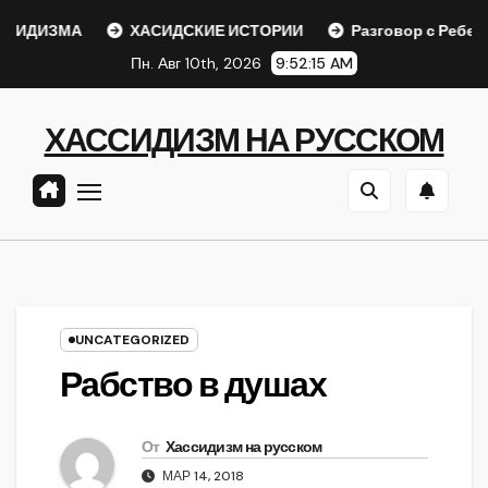
Перейти
ДИЗМА
ХАСИДСКИЕ ИСТОРИИ
Разговор с Ребе
к
Пн. Авг 10th, 2026
9:52:16 AM
содержанию
ХАССИДИЗМ НА РУССКОМ
UNCATEGORIZED
Рабство в душах
От
Хассидизм на русском
МАР 14, 2018